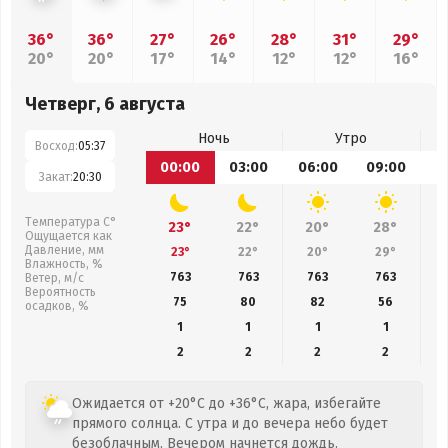
36°
36°
27°
26°
28°
31°
29°
20°
20°
17°
14°
12°
12°
16°
Четверг, 6 августа
Ночь
Утро
Восход:
05:37
00:00
03:00
06:00
09:00
1
Закат:
20:30
Температура С°
23°
22°
20°
28°
Ощущается как
Давление, мм
23°
22°
20°
29°
Влажность, %
763
763
763
763
Ветер, м/с
Вероятность
75
80
82
56
осадков, %
1
1
1
1
2
2
2
2
Ожидается от +20°C до +36°C, жара, избегайте
прямого солнца. С утра и до вечера небо будет
безоблачным. Вечером начнется дождь.