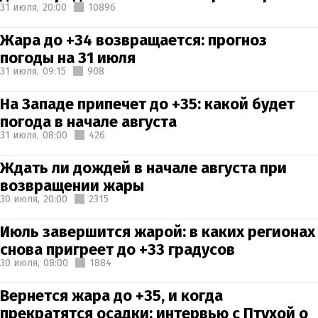
31 июля,
20:00
10896
Жара до +34 возвращается: прогноз
погоды на 31 июля
31 июля,
09:15
908
На Западе припечет до +35: какой будет
погода в начале августа
31 июля,
08:00
426
Ждать ли дождей в начале августа при
возвращении жары
30 июля,
20:00
2315
Июль завершится жарой: в каких регионах
снова пригреет до +33 градусов
30 июля,
08:00
1884
Вернется жара до +35, и когда
прекратятся осадки: интервью с Птухой о