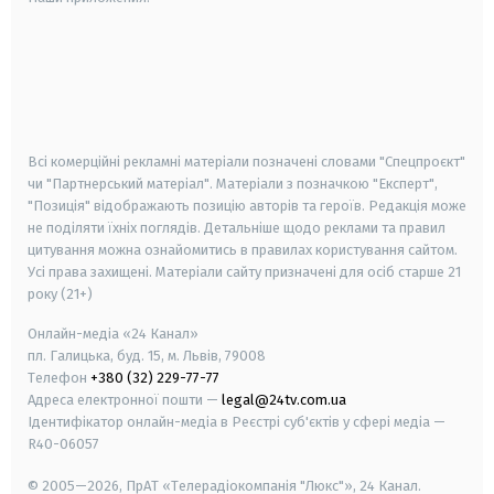
android
apple
smart tv
samsung smart tv
Всі комерційні рекламні матеріали позначені словами "Спецпроєкт"
чи "Партнерський матеріал". Матеріали з позначкою "Експерт",
"Позиція" відображають позицію авторів та героїв. Редакція може
не поділяти їхніх поглядів. Детальніше щодо реклами та правил
цитування можна ознайомитись в правилах користування сайтом.
Усі права захищені.
Матеріали сайту призначені для осіб старше
21
року (21+)
Онлайн-медіа «24 Канал»
пл. Галицька, буд. 15, м. Львів, 79008
Телефон
+380 (32) 229-77-77
Адреса електронної пошти —
legal@24tv.com.ua
Ідентифікатор онлайн-медіа в Реєстрі суб'єктів у сфері медіа —
R40-06057
© 2005—2026,
ПрАТ «Телерадіокомпанія "Люкс"», 24 Канал.