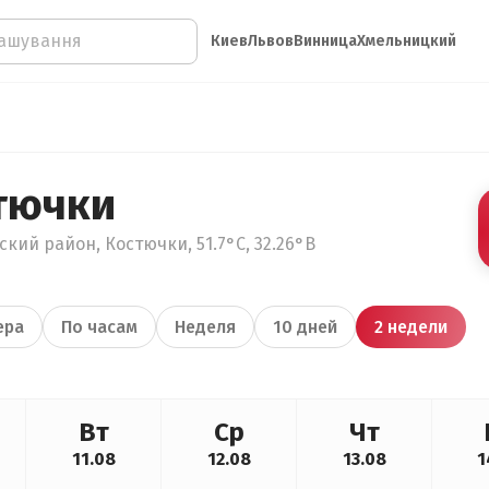
Киев
Львов
Винница
Хмельницкий
тючки
кий район, Костючки, 51.7°С, 32.26°В
ера
По часам
Неделя
10 дней
2 недели
Вт
Ср
Чт
11.08
12.08
13.08
1