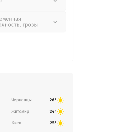
о
еменная
ачность, грозы
Черновцы
26°
Житомир
24°
Киев
25°