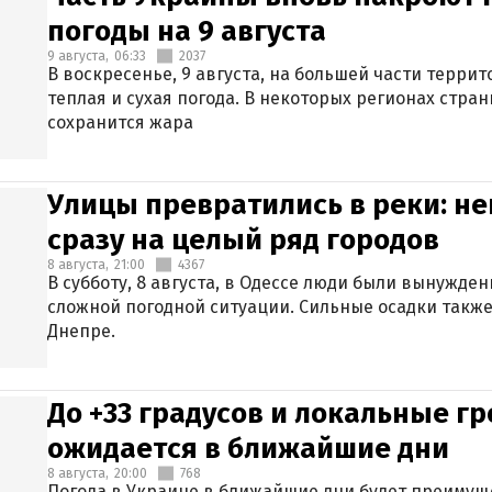
погоды на 9 августа
9 августа,
06:33
2037
В воскресенье, 9 августа, на большей части терри
теплая и сухая погода. В некоторых регионах стран
сохранится жара
Улицы превратились в реки: н
сразу на целый ряд городов
8 августа,
21:00
4367
В субботу, 8 августа, в Одессе люди были вынужде
сложной погодной ситуации. Сильные осадки также
Днепре.
До +33 градусов и локальные гр
ожидается в ближайшие дни
8 августа,
20:00
768
Погода в Украине в ближайшие дни будет преимуще