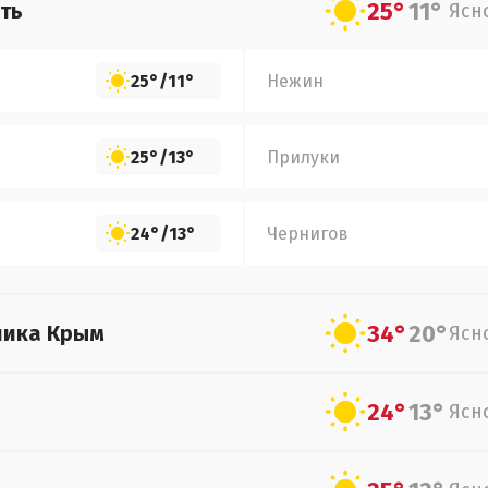
25°
11°
ть
Ясн
25°
/
11°
Нежин
25°
/
13°
Прилуки
24°
/
13°
Чернигов
34°
20°
лика Крым
Ясн
24°
13°
Ясн