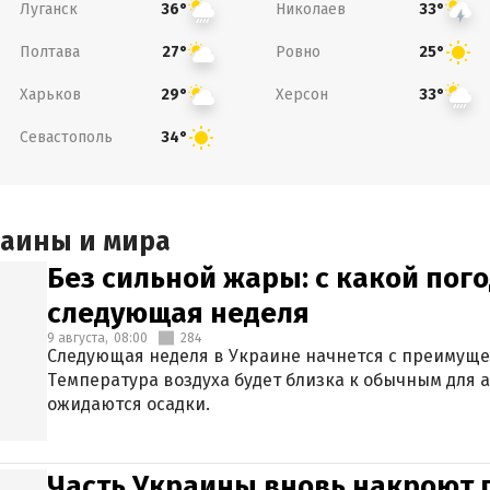
Луганск
Николаев
36°
33°
Полтава
Ровно
27°
25°
Харьков
Херсон
29°
33°
Севастополь
34°
раины и мира
Без сильной жары: с какой пог
следующая неделя
9 августа,
08:00
284
Следующая неделя в Украине начнется с преимуще
Температура воздуха будет близка к обычным для а
ожидаются осадки.
Часть Украины вновь накроют 