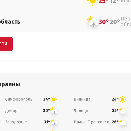
25°
12°
Ясн
Пер
30°
20°
область
обл
СТИ
краины
Симферополь
Винница
34°
24°
Днепр
Донецк
30°
35°
Запорожье
Ивано-Франковск
31°
26°