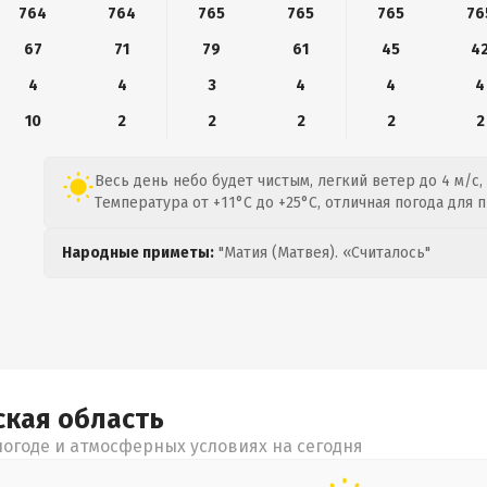
764
764
765
765
765
76
67
71
79
61
45
4
4
4
3
4
4
4
10
2
2
2
2
2
Весь день небо будет чистым, легкий ветер до 4 м/с,
Температура от +11°C до +25°C, отличная погода для 
Народные приметы:
"Матия (Матвея). «Считалось"
ская
область
огоде и атмосферных условиях на сегодня