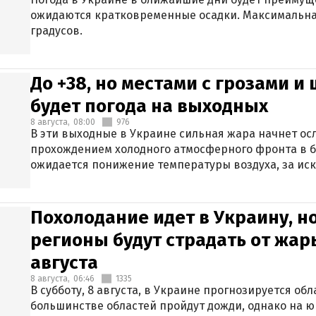
ожидаются кратковременные осадки. Максимальная
градусов.
До +38, но местами с грозами и
будет погода на выходных
8 августа,
08:00
976
В эти выходные в Украине сильная жара начнет осл
прохождением холодного атмосферного фронта в 
ожидается понижение температуры воздуха, за ис
Крыма.
Похолодание идет в Украину, н
регионы будут страдать от жары
августа
8 августа,
06:46
1335
В субботу, 8 августа, в Украине прогнозируется об
большинстве областей пройдут дожди, однако на ю