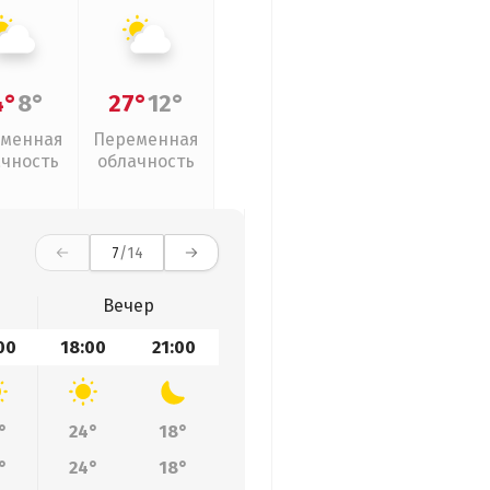
4°
8°
27°
12°
менная
Переменная
ачность
облачность
7
/14
Вечер
00
18:00
21:00
°
24°
18°
°
24°
18°