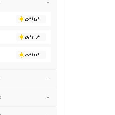
о
25°
/
12°
24°
/
13°
25°
/
11°
о
о