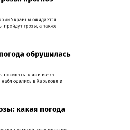
тории Украины ожидается
ы пройдут грозы, а также
епогода обрушилась
ны покидать пляжи из-за
 наблюдались в Харькове и
озы: какая погода
ственно сухой, хотя местами