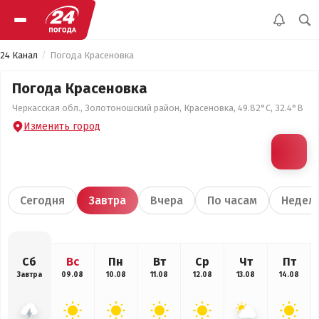
24 Канал
Погода Красеновка
Погода Красеновка
Черкасская обл., Золотоношский район, Красеновка, 49.82°С, 32.4°В
Изменить город
Сегодня
Завтра
Вчера
По часам
Недел
Сб
Вс
Пн
Вт
Ср
Чт
Пт
Завтра
09.08
10.08
11.08
12.08
13.08
14.08