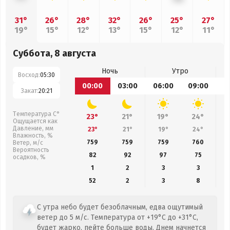
31°
26°
28°
32°
26°
25°
27°
19°
15°
12°
13°
15°
12°
11°
Суббота, 8 августа
Ночь
Утро
Восход:
05:30
00:00
03:00
06:00
09:00
1
Закат:
20:21
Температура С°
23°
21°
19°
24°
Ощущается как
Давление, мм
23°
21°
19°
24°
Влажность, %
759
759
759
760
Ветер, м/с
Вероятность
82
92
97
75
осадков, %
1
2
3
3
52
2
3
8
С утра небо будет безоблачным, едва ощутимый
ветер до 5 м/с. Температура от +19°C до +31°C,
будет жарко, пейте больше воды. Днем начнется