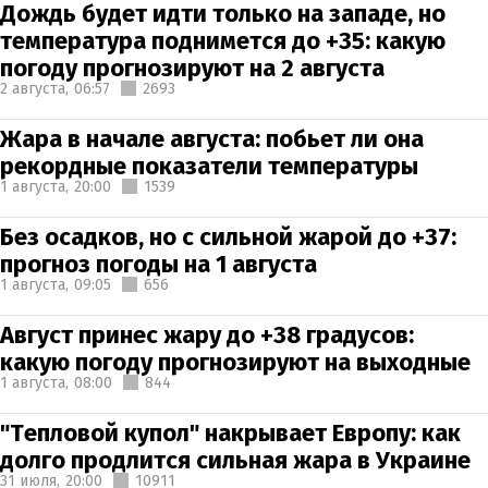
Дождь будет идти только на западе, но
температура поднимется до +35: какую
погоду прогнозируют на 2 августа
2 августа,
06:57
2693
Жара в начале августа: побьет ли она
рекордные показатели температуры
1 августа,
20:00
1539
Без осадков, но с сильной жарой до +37:
прогноз погоды на 1 августа
1 августа,
09:05
656
Август принес жару до +38 градусов:
какую погоду прогнозируют на выходные
1 августа,
08:00
844
"Тепловой купол" накрывает Европу: как
долго продлится сильная жара в Украине
31 июля,
20:00
10911