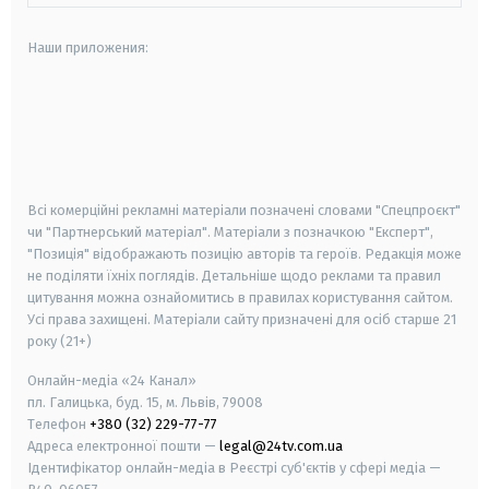
Наши приложения:
android
apple
smart tv
samsung smart tv
Всі комерційні рекламні матеріали позначені словами "Спецпроєкт"
чи "Партнерський матеріал". Матеріали з позначкою "Експерт",
"Позиція" відображають позицію авторів та героїв. Редакція може
не поділяти їхніх поглядів. Детальніше щодо реклами та правил
цитування можна ознайомитись в правилах користування сайтом.
Усі права захищені.
Матеріали сайту призначені для осіб старше
21
року (21+)
Онлайн-медіа «24 Канал»
пл. Галицька, буд. 15, м. Львів, 79008
Телефон
+380 (32) 229-77-77
Адреса електронної пошти —
legal@24tv.com.ua
Ідентифікатор онлайн-медіа в Реєстрі суб'єктів у сфері медіа —