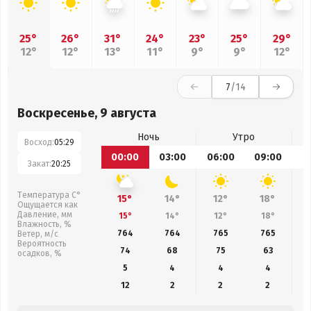
25°
26°
31°
24°
23°
25°
29°
12°
12°
13°
11°
9°
9°
12°
7
/14
Воскресенье, 9 августа
Ночь
Утро
Восход:
05:29
00:00
03:00
06:00
09:00
1
Закат:
20:25
Температура С°
15°
14°
12°
18°
Ощущается как
Давление, мм
15°
14°
12°
18°
Влажность, %
764
764
765
765
Ветер, м/с
Вероятность
74
68
75
63
осадков, %
5
4
4
4
12
2
2
2