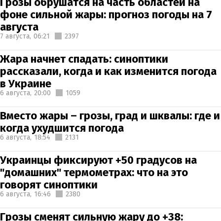
Грозы обрушатся на часть областей на
фоне сильной жары: прогноз погоды на 7
августа
7 августа,
06:21
2397
Жара начнет спадать: синоптики
рассказали, когда и как изменится погода
в Украине
6 августа,
20:00
1059
Вместо жары – грозы, град и шквалы: где и
когда ухудшится погода
6 августа,
18:54
2131
Украинцы фиксируют +50 градусов на
"домашних" термометрах: что на это
говорят синоптики
6 августа,
16:46
2380
Грозы сменят сильную жару до +38: