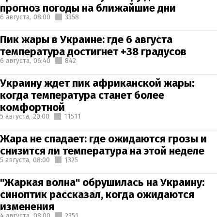
прогноз погоды на ближайшие дни
6 августа,
08:00
3358
Пик жары в Украине: где 6 августа
температура достигнет +38 градусов
6 августа,
06:40
842
Украину ждет пик африканской жары:
когда температура станет более
комфортной
5 августа,
20:00
11511
Жара не спадает: где ожидаются грозы и
снизится ли температура на этой неделе
5 августа,
08:00
1325
"Жаркая волна" обрушилась на Украину:
синоптик рассказал, когда ожидаются
изменения
4 августа,
08:00
2351