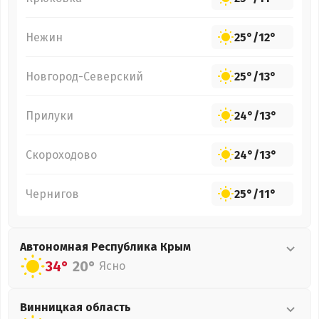
Нежин
25°
/
12°
Новгород-Северский
25°
/
13°
Прилуки
24°
/
13°
Скороходово
24°
/
13°
Чернигов
25°
/
11°
Автономная Республика Крым
34°
20°
Ясно
Винницкая
область