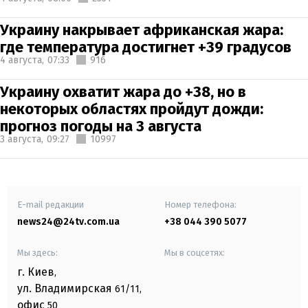
Украину накрывает африканская жара:
где температура достигнет +39 градусов
4 августа,
07:33
916
Украину охватит жара до +38, но в
некоторых областях пройдут дожди:
прогноз погоды на 3 августа
3 августа,
09:27
10997
E-mail редакции
Номер телефона:
news24@24tv.com.ua
+38 044 390 5077
Мы здесь:
Мы в соцсетях:
г. Киев
,
ул. Владимирская
61/11,
офис
50