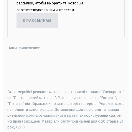
рассылок, чтобы выбрать те, которые
соответствуют вашим интересам.
К РАССЫЛКАМ
Наши приложения:
android
apple
smart tv
samsung smart tv
Всі комерційні рекламні матеріали позначені словами "Спецпроєкт"
чи "Партнерський матеріал". Матеріали з позначкою "Експерт",
"Позиція" відображають позицію авторів та героїв. Редакція може
не поділяти їхніх поглядів. Детальніше щодо реклами та правил
цитування можна ознайомитись в правилах користування сайтом.
Усі права захищені.
Матеріали сайту призначені для осіб старше
21
року (21+)