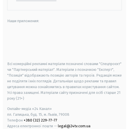
Наши приложения:
android
apple
smart tv
samsung smart tv
Всі комерційні рекламні матеріали позначені словами "Спецпроєкт"
чи "Партнерський матеріал". Матеріали з позначкою "Експерт",
"Позиція" відображають позицію авторів та героїв. Редакція може
не поділяти їхніх поглядів. Детальніше щодо реклами та правил
цитування можна ознайомитись в правилах користування сайтом.
Усі права захищені.
Матеріали сайту призначені для осіб старше
21
року (21+)
Онлайн-медіа «24 Канал»
пл. Галицька, буд. 15, м. Львів, 79008
Телефон
+380 (32) 229-77-77
Адреса електронної пошти —
legal@24tv.com.ua