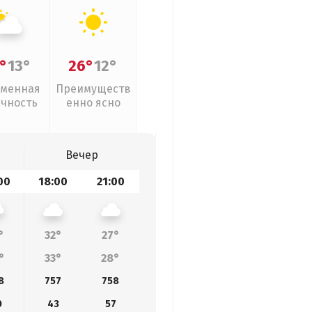
°
13°
26°
12°
менная
Преимуществ
ачность
енно ясно
Вечер
00
18:00
21:00
°
32°
27°
°
33°
28°
8
757
758
0
43
57