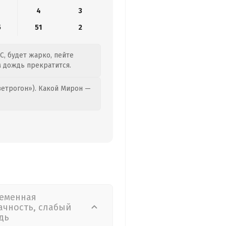
4
3
5
51
2
C, будет жарко, пейте
м дождь прекратится.
етрогон»). Какой Мирон —
еменная
ачность, слабый
дь