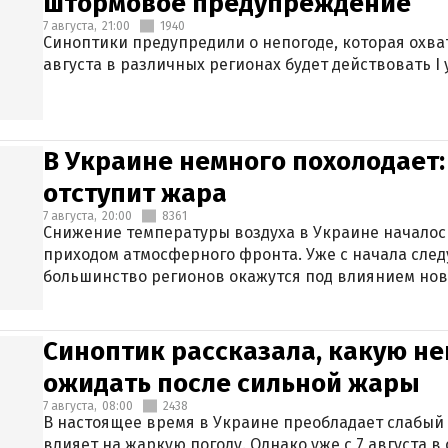
штормовое предупреждение
7 августа,
21:00
1940
Синоптики предупредили о непогоде, которая охват
августа в различных регионах будет действовать I
В Украине немного похолодает:
отступит жара
7 августа,
20:00
8361
Снижение температуры воздуха в Украине началось
приходом атмосферного фронта. Уже с начала сле
большинство регионов окажутся под влиянием нов
Синоптик рассказала, какую не
ожидать после сильной жары
7 августа,
08:00
2438
В настоящее время в Украине преобладает слабый 
влияет на жаркую погоду. Однако уже с 7 августа 