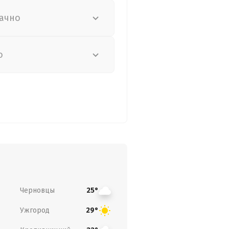
ачно
о
Черновцы
25°
Ужгород
29°