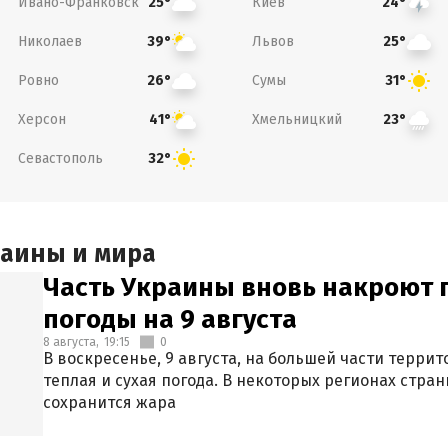
Ивано-Франковск
Киев
25°
24°
Николаев
Львов
39°
25°
Ровно
Сумы
26°
31°
Херсон
Хмельницкий
41°
23°
Севастополь
32°
раины и мира
Часть Украины вновь накроют 
погоды на 9 августа
8 августа,
19:15
0
В воскресенье, 9 августа, на большей части терри
теплая и сухая погода. В некоторых регионах стран
сохранится жара