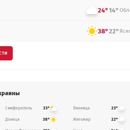
24°
14°
Обл
38°
22°
Ясн
СТИ
краины
Симферополь
Винница
33°
23°
Донецк
Житомир
38°
22°