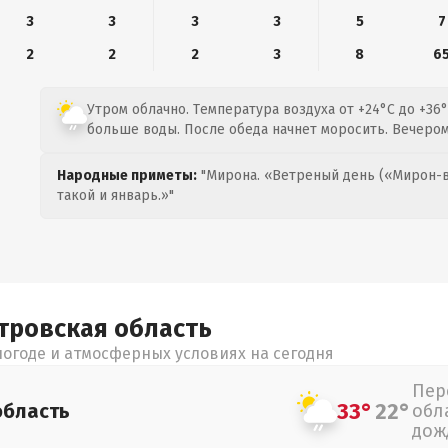
3
3
3
3
5
7
2
2
2
3
8
6
Утром облачно. Температура воздуха от +24°C до +36°
больше воды. После обеда начнет моросить. Вечеро
Народные приметы:
"Мирона. «Ветреный день («Мирон-в
такой и январь.»"
тровская
область
огоде и атмосферных условиях на сегодня
Пер
33°
22°
область
обл
дож