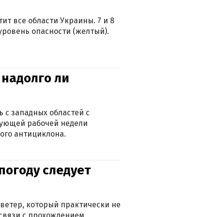
ит все области Украины. 7 и 8
 уровень опасности (желтый).
 надолго ли
 с западных областей с
дующей рабочей недели
ого антициклона.
погоду следует
ветер, который практически не
в связи с прохождением