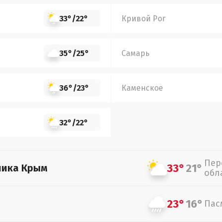
33°
/
22°
Кривой Рог
35°
/
25°
Самарь
36°
/
23°
Каменское
32°
/
22°
Пер
33°
21°
лика Крым
обл
23°
16°
Пас