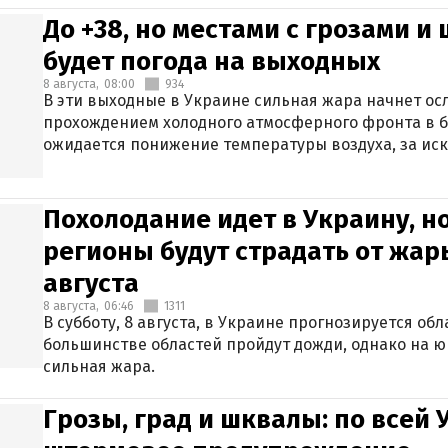
До +38, но местами с грозами и
будет погода на выходных
8 августа,
08:00
934
В эти выходные в Украине сильная жара начнет осл
прохождением холодного атмосферного фронта в 
ожидается понижение температуры воздуха, за ис
Крыма.
Похолодание идет в Украину, н
регионы будут страдать от жары
августа
8 августа,
06:46
1311
В субботу, 8 августа, в Украине прогнозируется об
большинстве областей пройдут дожди, однако на ю
сильная жара.
Грозы, град и шквалы: по всей