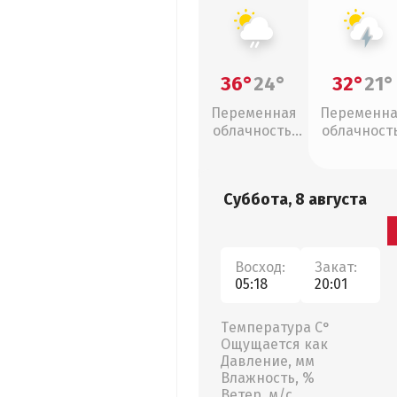
36°
24°
32°
21°
Переменная
Переменн
облачность,
облачность
слабый дождь
грозы
Суббота, 8 августа
Восход:
Закат:
05:18
20:01
Температура С°
Ощущается как
Давление, мм
Влажность, %
Ветер, м/с