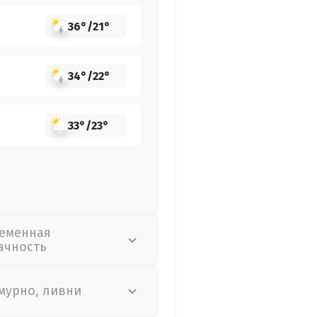
36°
/
21°
34°
/
22°
33°
/
23°
еменная
ачность
мурно, ливни