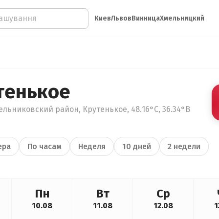
Киев
Львов
Винница
Хмельницкий
тенькое
льниковский район, Крутенькое, 48.16°С, 36.34°В
ера
По часам
Неделя
10 дней
2 недели
Пн
Вт
Ср
10.08
11.08
12.08
1