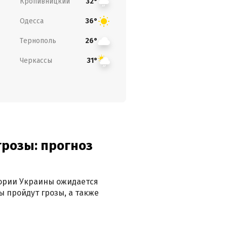
Кропивницкий
32°
Одесса
36°
Тернополь
26°
Черкассы
31°
грозы: прогноз
тории Украины ожидается
ы пройдут грозы, а также