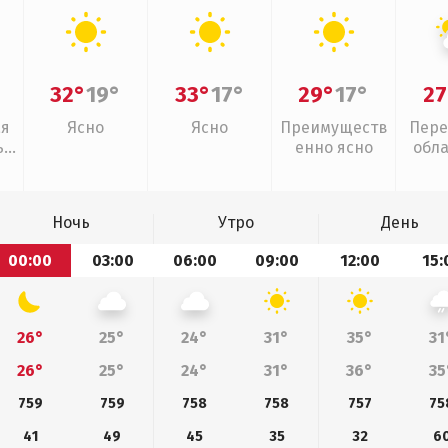
32°
19°
33°
17°
29°
17°
27
ая
Ясно
Ясно
Преимуществ
Пере
,
енно ясно
обл
Ночь
Утро
День
00:00
03:00
06:00
09:00
12:00
15:
26°
25°
24°
31°
35°
31
26°
25°
24°
31°
36°
35
759
759
758
758
757
75
41
49
45
35
32
6