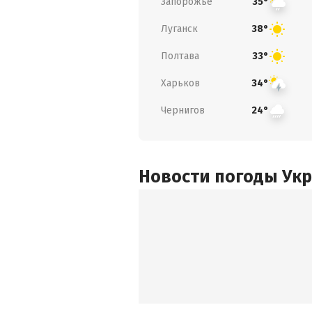
Запорожье
35°
Луганск
38°
Полтава
33°
Харьков
34°
Чернигов
24°
Новости погоды Ук