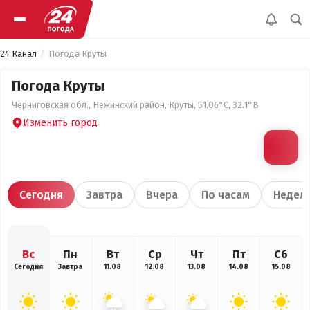
24 Канал
Погода Круты
Погода Круты
Черниговская обл., Нежинский район, Круты, 51.06°С, 32.1°В
Изменить город
Сегодня
Завтра
Вчера
По часам
Недел
Вс
Пн
Вт
Ср
Чт
Пт
Сб
Сегодня
Завтра
11.08
12.08
13.08
14.08
15.08