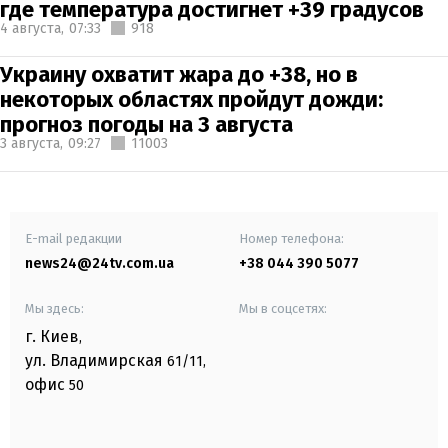
где температура достигнет +39 градусов
4 августа,
07:33
918
Украину охватит жара до +38, но в
некоторых областях пройдут дожди:
прогноз погоды на 3 августа
3 августа,
09:27
11003
E-mail редакции
Номер телефона:
news24@24tv.com.ua
+38 044 390 5077
Мы здесь:
Мы в соцсетях:
г. Киев
,
ул. Владимирская
61/11,
офис
50