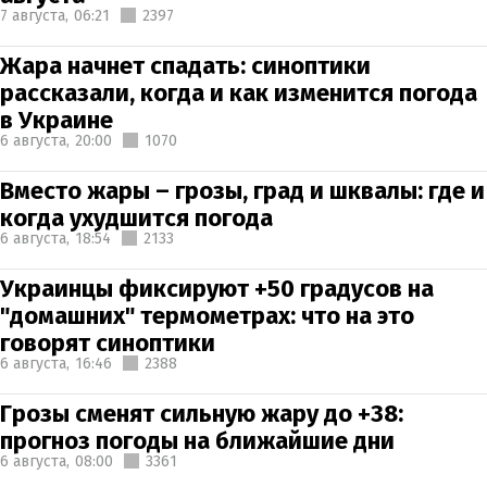
7 августа,
06:21
2397
Жара начнет спадать: синоптики
рассказали, когда и как изменится погода
в Украине
6 августа,
20:00
1070
Вместо жары – грозы, град и шквалы: где и
когда ухудшится погода
6 августа,
18:54
2133
Украинцы фиксируют +50 градусов на
"домашних" термометрах: что на это
говорят синоптики
6 августа,
16:46
2388
Грозы сменят сильную жару до +38:
прогноз погоды на ближайшие дни
6 августа,
08:00
3361