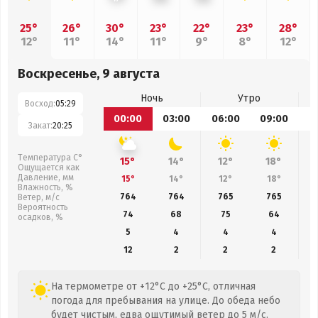
25°
26°
30°
23°
22°
23°
28°
12°
11°
14°
11°
9°
8°
12°
Воскресенье, 9 августа
Ночь
Утро
Восход:
05:29
00:00
03:00
06:00
09:00
1
Закат:
20:25
Температура С°
15°
14°
12°
18°
Ощущается как
Давление, мм
15°
14°
12°
18°
Влажность, %
764
764
765
765
Ветер, м/с
Вероятность
74
68
75
64
осадков, %
5
4
4
4
12
2
2
2
На термометре от +12°C до +25°C, отличная
погода для пребывания на улице. До обеда небо
будет чистым, едва ощутимый ветер до 5 м/с.