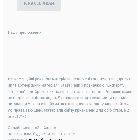
К РАССЫЛКАМ
Наши приложения:
android
apple
smart tv
samsung smart tv
Всі комерційні рекламні матеріали позначені словами "Спецпроєкт"
чи "Партнерський матеріал". Матеріали з позначкою "Експерт",
"Позиція" відображають позицію авторів та героїв. Редакція може
не поділяти їхніх поглядів. Детальніше щодо реклами та правил
цитування можна ознайомитись в правилах користування сайтом.
Усі права захищені.
Матеріали сайту призначені для осіб старше
21
року (21+)
Онлайн-медіа «24 Канал»
пл. Галицька, буд. 15, м. Львів, 79008