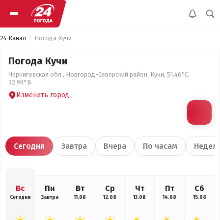
24 Канал
Погода Кучи
Погода Кучи
Черниговская обл., Новгород-Северский район, Кучи, 51.46°С,
32.99°В
Изменить город
Сегодня
Завтра
Вчера
По часам
Недел
Вс
Пн
Вт
Ср
Чт
Пт
Сб
Сегодня
Завтра
11.08
12.08
13.08
14.08
15.08