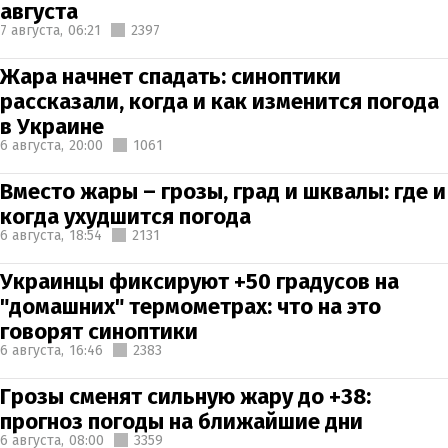
августа
7 августа,
06:21
2397
Жара начнет спадать: синоптики
рассказали, когда и как изменится погода
в Украине
6 августа,
20:00
1061
Вместо жары – грозы, град и шквалы: где и
когда ухудшится погода
6 августа,
18:54
2131
Украинцы фиксируют +50 градусов на
"домашних" термометрах: что на это
говорят синоптики
6 августа,
16:46
2383
Грозы сменят сильную жару до +38:
прогноз погоды на ближайшие дни
6 августа,
08:00
3359