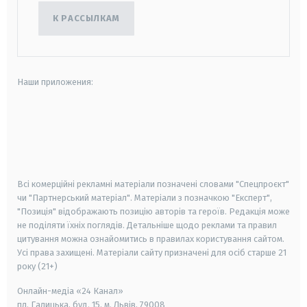
К РАССЫЛКАМ
Наши приложения:
android
apple
smart tv
samsung smart tv
Всі комерційні рекламні матеріали позначені словами "Спецпроєкт"
чи "Партнерський матеріал". Матеріали з позначкою "Експерт",
"Позиція" відображають позицію авторів та героїв. Редакція може
не поділяти їхніх поглядів. Детальніше щодо реклами та правил
цитування можна ознайомитись в правилах користування сайтом.
Усі права захищені.
Матеріали сайту призначені для осіб старше
21
року (21+)
Онлайн-медіа «24 Канал»
пл. Галицька, буд. 15, м. Львів, 79008