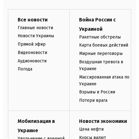
Все новости
Война России с
Главные новости
Украиной
Новости Украины
Ракетные обстрелы
Прямой эфир
Карта боевых действий
Видеоновости
Мирные переговоры
Аудионовости
Воздушная тревога в
Украине
Погода
Массированная атака по
Украине
Взрывы в России
Потери врага
Мобилизация в
Новости экономики
Цена нефти
Украине
Курсы валют
Увольнение с военной