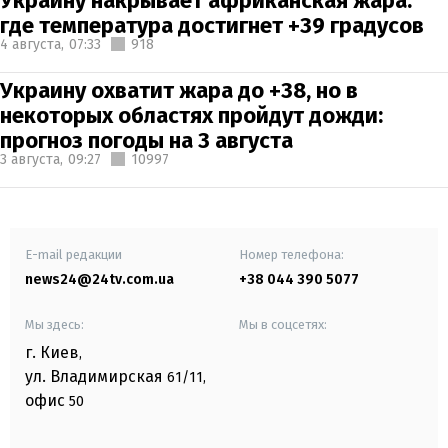
Украину накрывает африканская жара:
где температура достигнет +39 градусов
4 августа,
07:33
918
Украину охватит жара до +38, но в
некоторых областях пройдут дожди:
прогноз погоды на 3 августа
3 августа,
09:27
10997
E-mail редакции
Номер телефона:
news24@24tv.com.ua
+38 044 390 5077
Мы здесь:
Мы в соцсетях:
г. Киев
,
ул. Владимирская
61/11,
офис
50