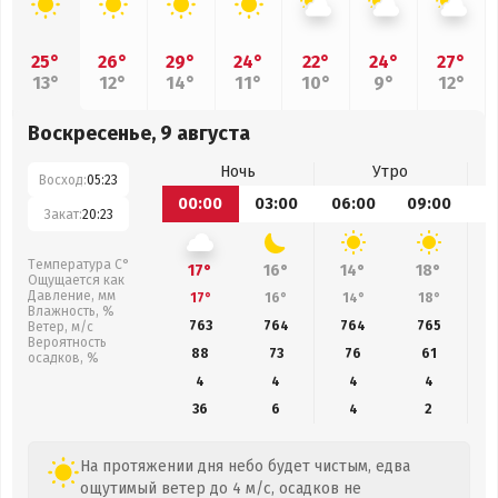
25°
26°
29°
24°
22°
24°
27°
13°
12°
14°
11°
10°
9°
12°
Воскресенье, 9 августа
Ночь
Утро
Восход:
05:23
00:00
03:00
06:00
09:00
1
Закат:
20:23
Температура С°
17°
16°
14°
18°
Ощущается как
Давление, мм
17°
16°
14°
18°
Влажность, %
763
764
764
765
Ветер, м/с
Вероятность
88
73
76
61
осадков, %
4
4
4
4
36
6
4
2
На протяжении дня небо будет чистым, едва
ощутимый ветер до 4 м/с, осадков не