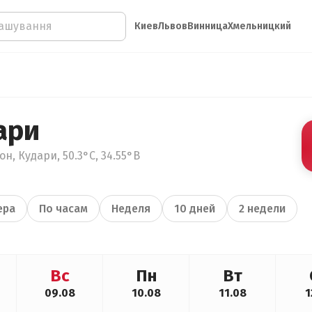
Киев
Львов
Винница
Хмельницкий
ари
н, Кудари, 50.3°С, 34.55°В
ера
По часам
Неделя
10 дней
2 недели
Вс
Пн
Вт
09.08
10.08
11.08
1