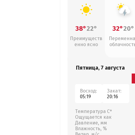
38°
22°
32°
20°
Преимуществ
Переменн
енно ясно
облачность
грозы
Пятница, 7 августа
Восход:
Закат:
05:19
20:16
Температура С°
Ощущается как
Давление, мм
Влажность, %
Ветер, м/с