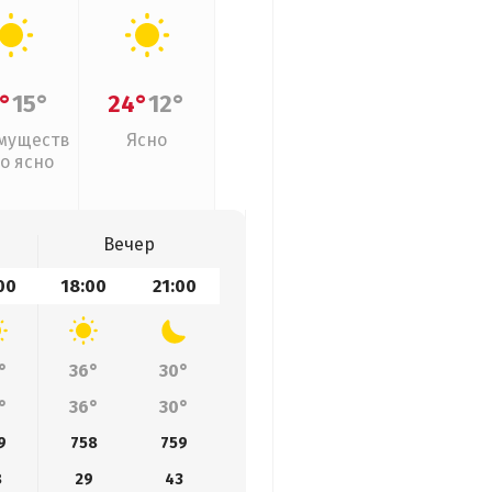
°
15°
24°
12°
муществ
Ясно
о ясно
Вечер
00
18:00
21:00
°
36°
30°
°
36°
30°
9
758
759
8
29
43