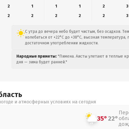
2
1
1
1
2
3
2
2
2
2
2
3
С утра до вечера небо будет чистым, без осадков. Те
колебаться от +22°C до +38°C, высокая температура, 
достаточном употреблении жидкости.
Народные приметы:
"Пимена. Аисты улетают в теплые кра
дня — зима будет ранней."
бласть
огоде и атмосферных условиях на сегодня
Пер
35°
22°
обл
дож