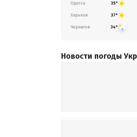
Одесса
35°
Харьков
37°
Чернигов
34°
Новости погоды Ук