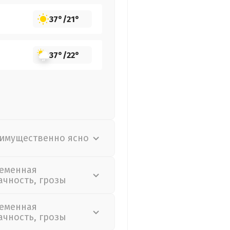
37°
/
21°
37°
/
22°
имущественно ясно
еменная
ачность, грозы
еменная
ачность, грозы