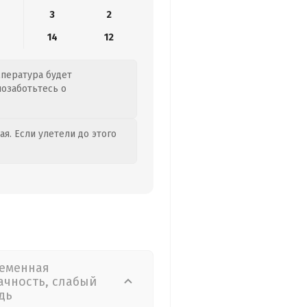
3
2
14
12
мпература будет
позаботьтесь о
я. Если улетели до этого
еменная
ачность, слабый
дь