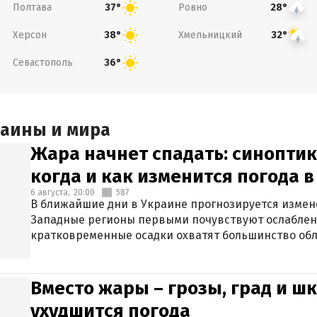
Полтава
Ровно
37°
28°
Херсон
Хмельницкий
38°
32°
Севастополь
36°
раины и мира
Жара начнет спадать: синоптик
когда и как изменится погода 
6 августа,
20:00
587
В ближайшие дни в Украине прогнозируется измен
Западные регионы первыми почувствуют ослаблен
кратковременные осадки охватят большинство обл
Вместо жары – грозы, град и шк
ухудшится погода