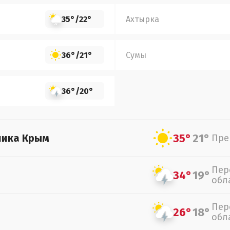
35°
/
22°
Ахтырка
36°
/
21°
Сумы
36°
/
20°
35°
21°
лика Крым
Пре
Пер
34°
19°
обл
Пер
26°
18°
обл