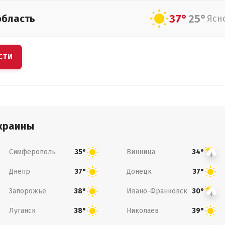
37°
25°
область
Ясн
СТИ
краины
Симферополь
Винница
35°
34°
Днепр
Донецк
37°
37°
Запорожье
Ивано-Франковск
38°
30°
Луганск
Николаев
38°
39°