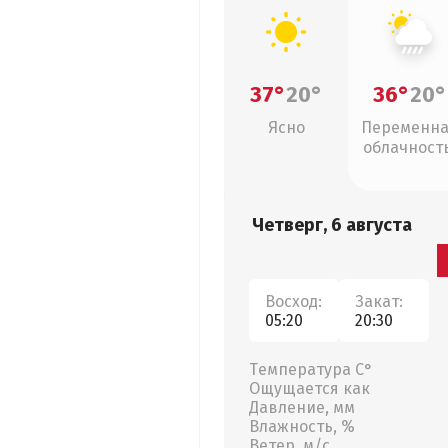
37°
20°
36°
20°
Ясно
Переменн
облачность
ливни
Четверг, 6 августа
Восход:
Закат:
05:20
20:30
Температура С°
Ощущается как
Давление, мм
Влажность, %
Ветер, м/с