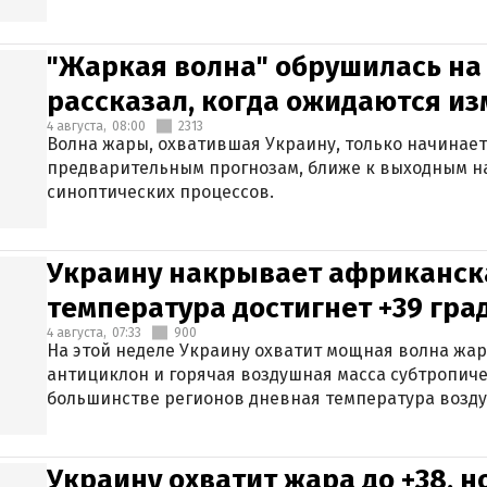
"Жаркая волна" обрушилась на
рассказал, когда ожидаются и
4 августа,
08:00
2313
Волна жары, охватившая Украину, только начинает
предварительным прогнозам, ближе к выходным н
синоптических процессов.
Украину накрывает африканска
температура достигнет +39 гра
4 августа,
07:33
900
На этой неделе Украину охватит мощная волна жа
антициклон и горячая воздушная масса субтропиче
большинстве регионов дневная температура воздух
Украину охватит жара до +38, н