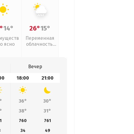
°
14°
26°
15°
муществ
Переменная
о ясно
облачность,
ливни
Вечер
00
18:00
21:00
°
36°
30°
°
38°
31°
1
760
761
3
34
49