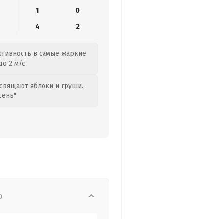
1
0
4
2
активность в самые жаркие
о 2 м/с.
свящают яблоки и груши.
сень"
о