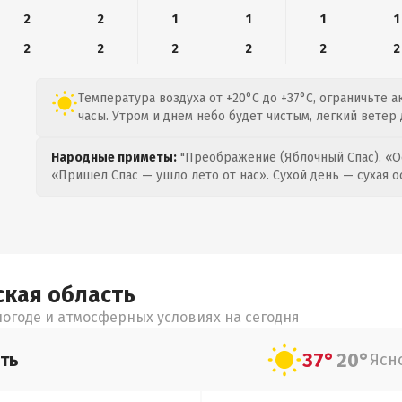
2
2
1
1
1
1
2
2
2
2
2
2
Температура воздуха от +20°C до +37°C, ограничьте 
часы. Утром и днем небо будет чистым, легкий ветер д
Народные приметы:
"Преображение (Яблочный Спас). «О
«Пришел Спас — ушло лето от нас». Сухой день — сухая о
ская
область
огоде и атмосферных условиях на сегодня
37°
20°
ть
Ясн