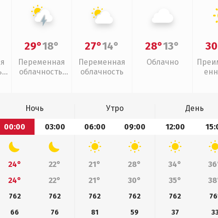
29°
18°
27°
14°
28°
13°
30
ая
Переменная
Переменная
Облачно
Преи
,
облачность,
облачность
енн
грозы
Ночь
Утро
День
00:00
03:00
06:00
09:00
12:00
15:
24°
22°
21°
28°
34°
36
24°
22°
21°
30°
35°
38
762
762
762
762
762
76
66
76
81
59
37
3