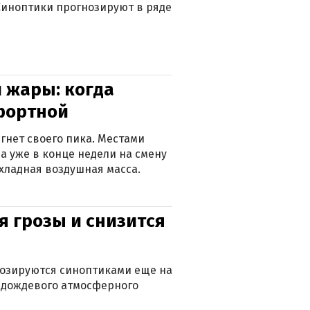
. Синоптики прогнозируют в ряде
 жары: когда
фортной
гнет своего пика. Местами
 а уже в конце недели на смену
хладная воздушная масса.
я грозы и снизится
нозируются синоптиками еще на
д дождевого атмосферного