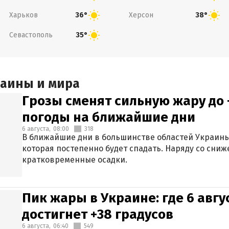
Харьков
Херсон
36°
38°
Севастополь
35°
раины и мира
Грозы сменят сильную жару до 
погоды на ближайшие дни
6 августа,
08:00
318
В ближайшие дни в большинстве областей Украины
которая постепенно будет спадать. Наряду со сн
кратковременные осадки.
Пик жары в Украине: где 6 авг
достигнет +38 градусов
6 августа,
06:40
549