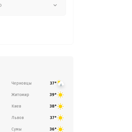
о
Черновцы
37°
Житомир
39°
Киев
38°
Львов
37°
Сумы
36°