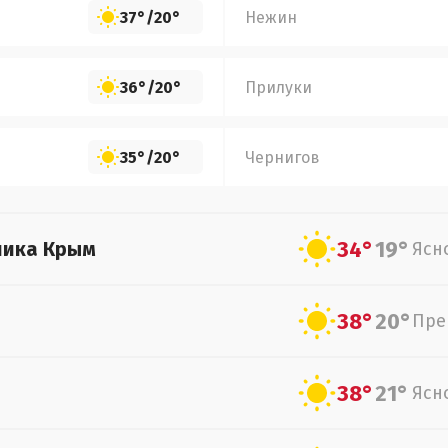
37°
/
20°
Нежин
36°
/
20°
Прилуки
35°
/
20°
Чернигов
34°
19°
лика Крым
Ясн
38°
20°
Пре
38°
21°
Ясн