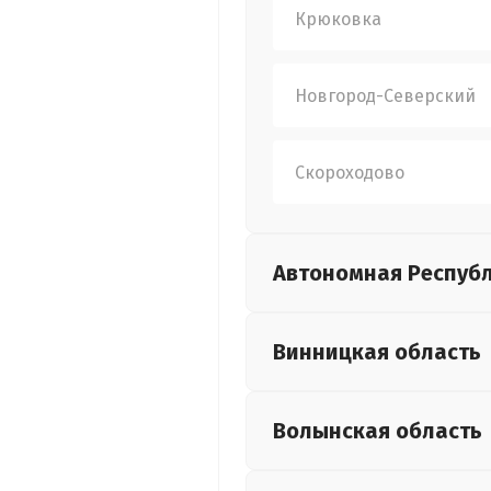
Крюковка
Новгород-Северский
Скороходово
Автономная Респуб
Винницкая
область
Волынская
область