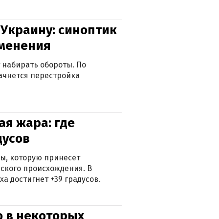
 Украину: синоптик
зменения
 набирать обороты. По
ачнется перестройка
я жара: где
дусов
ры, которую принесет
ского происхождения. В
а достигнет +39 градусов.
о в некоторых