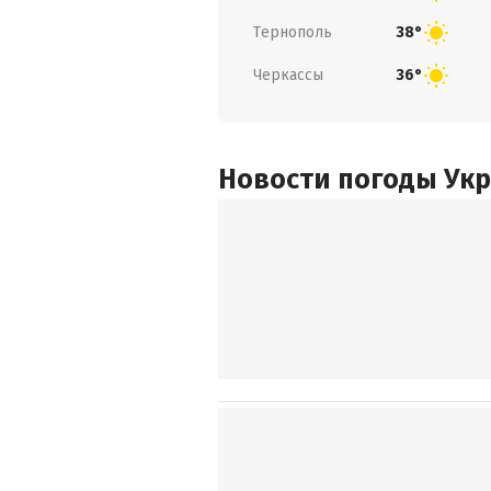
Тернополь
38°
Черкассы
36°
Новости погоды Ук