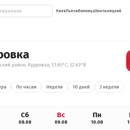
Киев
Львов
Винница
Хмельницкий
ровка
кий район, Кудровка, 51.65°С, 32.63°В
ера
По часам
Неделя
10 дней
2 недели
Сб
Вс
Пн
08.08
09.08
10.08
1