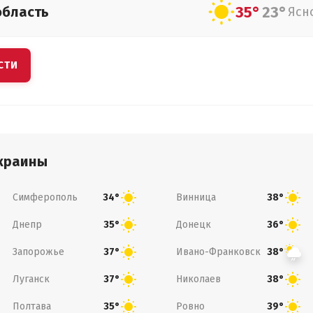
35°
23°
область
Ясн
СТИ
краины
Симферополь
Винница
34°
38°
Днепр
Донецк
35°
36°
Запорожье
Ивано-Франковск
37°
38°
Луганск
Николаев
37°
38°
Полтава
Ровно
35°
39°