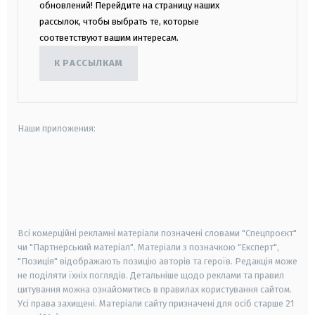
обновлений! Перейдите на страницу наших
рассылок, чтобы выбрать те, которые
соответствуют вашим интересам.
К РАССЫЛКАМ
Наши приложения:
android
apple
smart tv
samsung smart tv
Всі комерційні рекламні матеріали позначені словами "Спецпроєкт"
чи "Партнерський матеріал". Матеріали з позначкою "Експерт",
"Позиція" відображають позицію авторів та героїв. Редакція може
не поділяти їхніх поглядів. Детальніше щодо реклами та правил
цитування можна ознайомитись в правилах користування сайтом.
Усі права захищені.
Матеріали сайту призначені для осіб старше
21