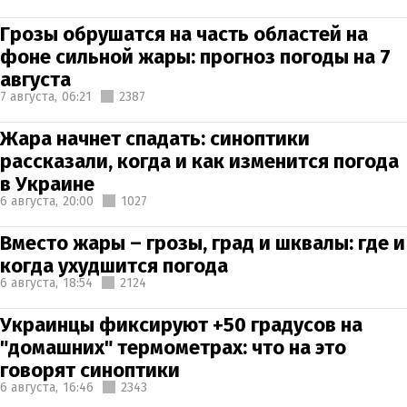
Грозы обрушатся на часть областей на
фоне сильной жары: прогноз погоды на 7
августа
7 августа,
06:21
2387
Жара начнет спадать: синоптики
рассказали, когда и как изменится погода
в Украине
6 августа,
20:00
1027
Вместо жары – грозы, град и шквалы: где и
когда ухудшится погода
6 августа,
18:54
2124
Украинцы фиксируют +50 градусов на
"домашних" термометрах: что на это
говорят синоптики
6 августа,
16:46
2343