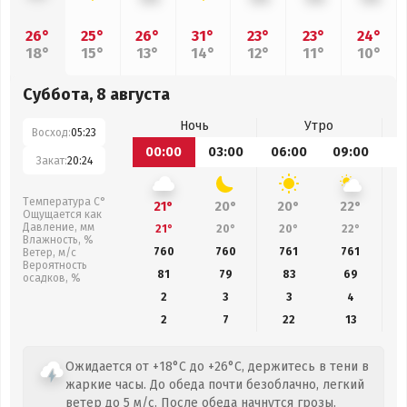
26°
25°
26°
31°
23°
23°
24°
18°
15°
13°
14°
12°
11°
10°
Суббота, 8 августа
Ночь
Утро
Восход:
05:23
00:00
03:00
06:00
09:00
1
Закат:
20:24
Температура С°
21°
20°
20°
22°
Ощущается как
Давление, мм
21°
20°
20°
22°
Влажность, %
760
760
761
761
Ветер, м/с
Вероятность
81
79
83
69
осадков, %
2
3
3
4
2
7
22
13
Ожидается от +18°C до +26°C, держитесь в тени в
жаркие часы. До обеда почти безоблачно, легкий
ветер до 5 м/с. После обеда начнутся грозы.