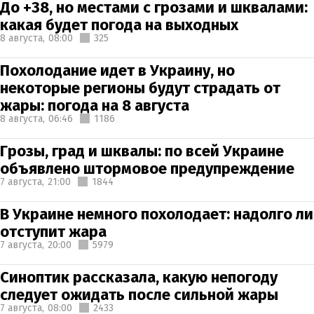
До +38, но местами с грозами и шквалами:
какая будет погода на выходных
8 августа,
08:00
325
Похолодание идет в Украину, но
некоторые регионы будут страдать от
жары: погода на 8 августа
8 августа,
06:46
1186
Грозы, град и шквалы: по всей Украине
объявлено штормовое предупреждение
7 августа,
21:00
1844
В Украине немного похолодает: надолго ли
отступит жара
7 августа,
20:00
5979
Синоптик рассказала, какую непогоду
следует ожидать после сильной жары
7 августа,
08:00
2433