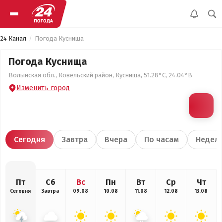
24 Канал
Погода Куснища
Погода Куснища
Волынская обл., Ковельский район, Куснища, 51.28°С, 24.04°В
Изменить город
Сегодня
Завтра
Вчера
По часам
Недел
Пт
Сб
Вс
Пн
Вт
Ср
Чт
Сегодня
Завтра
09.08
10.08
11.08
12.08
13.08