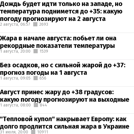
Дождь будет идти только на западе, но
температура поднимется до +35: какую
погоду прогнозируют на 2 августа
2 августа,
06:57
2693
Жара в начале августа: побьет ли она
рекордные показатели температуры
1 августа,
20:00
1539
Без осадков, но с сильной жарой до +37:
прогноз погоды на 1 августа
1 августа,
09:05
656
Август принес жару до +38 градусов:
какую погоду прогнозируют на выходные
1 августа,
08:00
844
"Тепловой купол" накрывает Европу: как
долго продлится сильная жара в Украине
31 июля,
20:00
10911