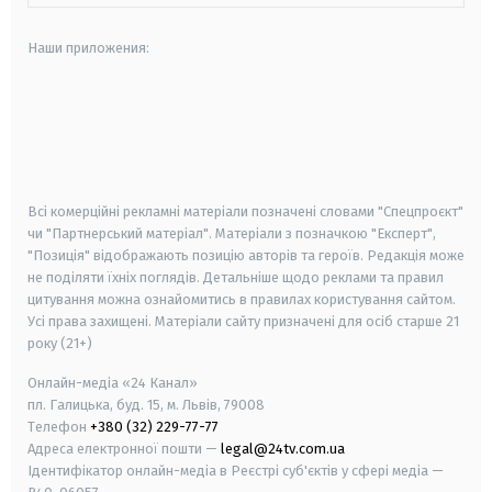
Наши приложения:
android
apple
smart tv
samsung smart tv
Всі комерційні рекламні матеріали позначені словами "Спецпроєкт"
чи "Партнерський матеріал". Матеріали з позначкою "Експерт",
"Позиція" відображають позицію авторів та героїв. Редакція може
не поділяти їхніх поглядів. Детальніше щодо реклами та правил
цитування можна ознайомитись в правилах користування сайтом.
Усі права захищені.
Матеріали сайту призначені для осіб старше
21
року (21+)
Онлайн-медіа «24 Канал»
пл. Галицька, буд. 15, м. Львів, 79008
Телефон
+380 (32) 229-77-77
Адреса електронної пошти —
legal@24tv.com.ua
Ідентифікатор онлайн-медіа в Реєстрі суб'єктів у сфері медіа —