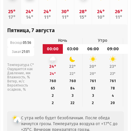
25°
24°
24°
30°
28°
24°
26°
17°
14°
11°
11°
15°
10°
11°
Пятница, 7 августа
Ночь
Утро
Восход:
05:56
00:00
03:00
06:00
09:00
1
Закат:
21:01
Температура С°
24°
22°
20°
23°
Ощущается как
Давление, мм
24°
22°
20°
23°
Влажность, %
760
760
761
761
Ветер, м/с
Вероятность
65
84
93
78
осадков, %
2
3
3
4
2
22
2
20
С утра небо будет безоблачным. После обеда
начнутся грозы. Температура воздуха от +17°C до
+25°C. Вечером прекратятся грозы.