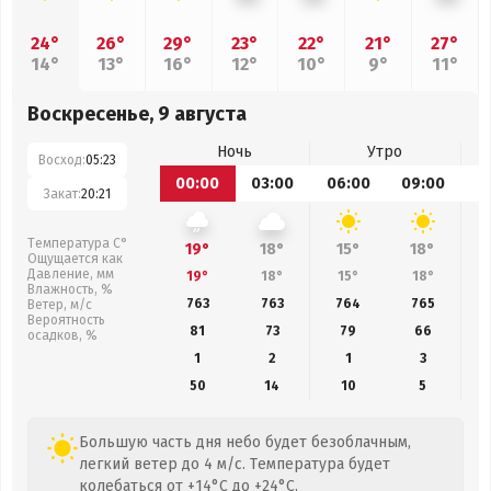
24°
26°
29°
23°
22°
21°
27°
14°
13°
16°
12°
10°
9°
11°
Воскресенье, 9 августа
Ночь
Утро
Восход:
05:23
00:00
03:00
06:00
09:00
1
Закат:
20:21
Температура С°
19°
18°
15°
18°
Ощущается как
Давление, мм
19°
18°
15°
18°
Влажность, %
763
763
764
765
Ветер, м/с
Вероятность
81
73
79
66
осадков, %
1
2
1
3
50
14
10
5
Большую часть дня небо будет безоблачным,
легкий ветер до 4 м/с. Температура будет
колебаться от +14°C до +24°C.