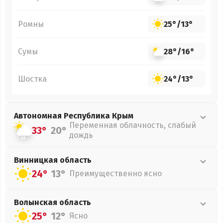
Ромны
25°
/
13°
Сумы
28°
/
16°
Шостка
24°
/
13°
Автономная Республика Крым
Переменная облачность, слабый
33°
20°
дождь
Винницкая
область
24°
13°
Преимущественно ясно
Волынская
область
25°
12°
Ясно