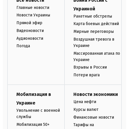
Все новости
Война России с
Главные новости
Украиной
Новости Украины
Ракетные обстрелы
Прямой эфир
Карта боевых действий
Видеоновости
Мирные переговоры
Аудионовости
Воздушная тревога в
Украине
Погода
Массированная атака по
Украине
Взрывы в России
Потери врага
Мобилизация в
Новости экономики
Цена нефти
Украине
Курсы валют
Увольнение с военной
службы
Финансовые новости
Мобилизация 50+
Тарифы на