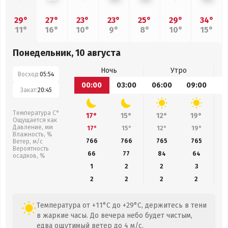
29°
27°
23°
23°
25°
29°
34°
11°
16°
10°
9°
8°
10°
15°
Понедельник, 10 августа
Ночь
Утро
Восход:
05:54
00:00
03:00
06:00
09:00
1
Закат:
20:45
Температура С°
17°
15°
12°
19°
Ощущается как
Давление, мм
17°
15°
12°
19°
Влажность, %
766
766
765
765
Ветер, м/с
Вероятность
66
77
84
64
осадков, %
1
2
2
3
2
2
2
2
Температура от +11°C до +29°C, держитесь в тени
в жаркие часы. До вечера небо будет чистым,
едва ощутимый ветер до 4 м/с.