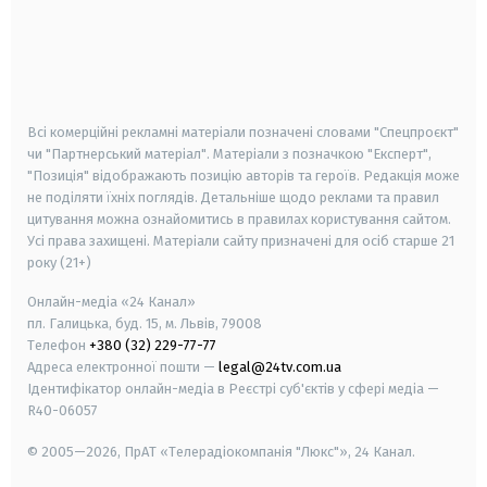
android
apple
smart tv
samsung smart tv
Всі комерційні рекламні матеріали позначені словами "Спецпроєкт"
чи "Партнерський матеріал". Матеріали з позначкою "Експерт",
"Позиція" відображають позицію авторів та героїв. Редакція може
не поділяти їхніх поглядів. Детальніше щодо реклами та правил
цитування можна ознайомитись в правилах користування сайтом.
Усі права захищені.
Матеріали сайту призначені для осіб старше
21
року (21+)
Онлайн-медіа «24 Канал»
пл. Галицька, буд. 15, м. Львів, 79008
Телефон
+380 (32) 229-77-77
Адреса електронної пошти —
legal@24tv.com.ua
Ідентифікатор онлайн-медіа в Реєстрі суб'єктів у сфері медіа —
R40-06057
© 2005—2026,
ПрАТ «Телерадіокомпанія "Люкс"», 24 Канал.