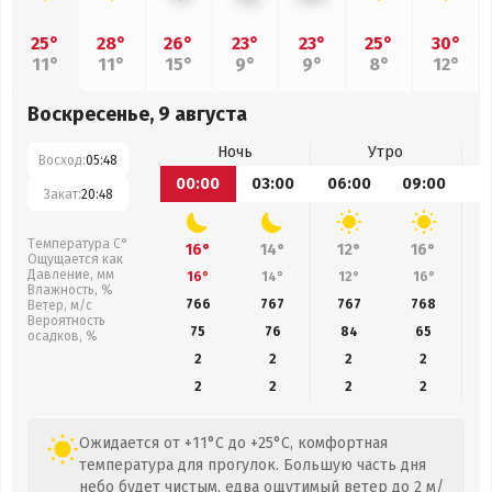
25°
28°
26°
23°
23°
25°
30°
11°
11°
15°
9°
9°
8°
12°
Воскресенье, 9 августа
Ночь
Утро
Восход:
05:48
00:00
03:00
06:00
09:00
1
Закат:
20:48
Температура С°
16°
14°
12°
16°
Ощущается как
Давление, мм
16°
14°
12°
16°
Влажность, %
766
767
767
768
Ветер, м/с
Вероятность
75
76
84
65
осадков, %
2
2
2
2
2
2
2
2
Ожидается от +11°C до +25°C, комфортная
температура для прогулок. Большую часть дня
небо будет чистым, едва ощутимый ветер до 2 м/