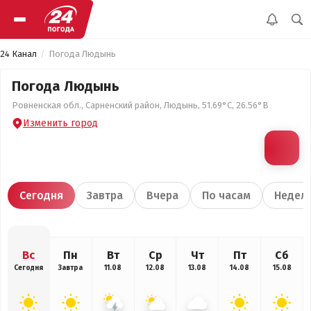
24 Канал
Погода Людынь
Погода Людынь
Ровненская обл., Сарненский район, Людынь, 51.69°С, 26.56°В
Изменить город
Сегодня
Завтра
Вчера
По часам
Недел
Вс
Пн
Вт
Ср
Чт
Пт
Сб
Сегодня
Завтра
11.08
12.08
13.08
14.08
15.08