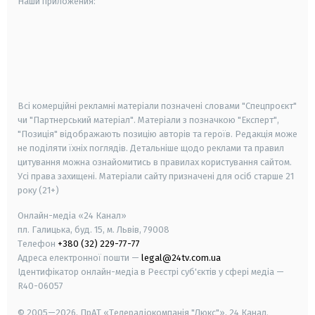
Наши приложения:
android
apple
smart tv
samsung smart tv
Всі комерційні рекламні матеріали позначені словами "Спецпроєкт"
чи "Партнерський матеріал". Матеріали з позначкою "Експерт",
"Позиція" відображають позицію авторів та героїв. Редакція може
не поділяти їхніх поглядів. Детальніше щодо реклами та правил
цитування можна ознайомитись в правилах користування сайтом.
Усі права захищені.
Матеріали сайту призначені для осіб старше
21
року (21+)
Онлайн-медіа «24 Канал»
пл. Галицька, буд. 15, м. Львів, 79008
Телефон
+380 (32) 229-77-77
Адреса електронної пошти —
legal@24tv.com.ua
Ідентифікатор онлайн-медіа в Реєстрі суб'єктів у сфері медіа —
R40-06057
© 2005—2026,
ПрАТ «Телерадіокомпанія "Люкс"», 24 Канал.