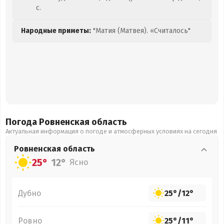
с.
Народные приметы:
"Матия (Матвея). «Считалось"
Погода Ровненская
область
Актуальная информация о погоде и атмосферных условиях на сегодня
Ровненская
область
25°
12°
Ясно
Дубно
25°
/
12°
Ровно
25°
/
11°