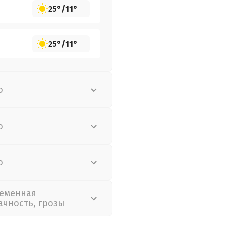
25°
/
11°
25°
/
11°
о
о
о
еменная
ачность, грозы