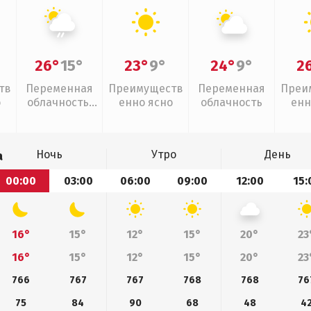
26°
15°
23°
9°
24°
9°
2
тв
Переменная
Преимуществ
Переменная
Преи
о
облачность,
енно ясно
облачность
енн
слабый дождь
Ночь
Утро
День
а
00:00
03:00
06:00
09:00
12:00
15:
16°
15°
12°
15°
20°
23
16°
15°
12°
15°
20°
23
766
767
767
768
768
76
75
84
90
68
48
4