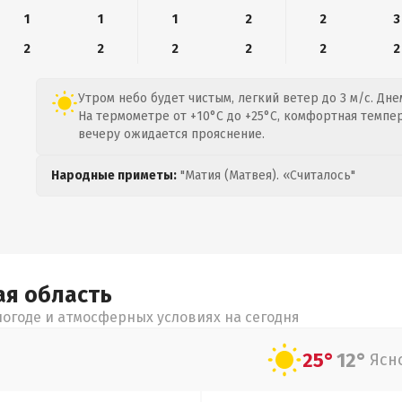
1
1
1
2
2
3
2
2
2
2
2
2
Утром небо будет чистым, легкий ветер до 3 м/с. Дне
На термометре от +10°C до +25°C, комфортная темпер
вечеру ожидается прояснение.
Народные приметы:
"Матия (Матвея). «Считалось"
ая
область
огоде и атмосферных условиях на сегодня
25°
12°
Ясн