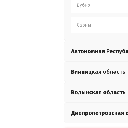
Дубно
Сарны
Автономная Респуб
Винницкая
область
Волынская
область
Днепропетровская