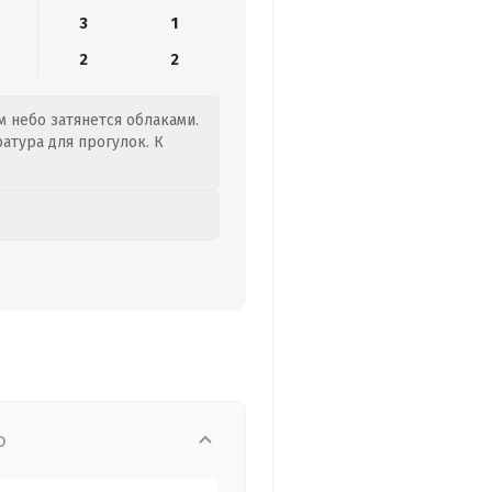
3
1
2
2
м небо затянется облаками.
атура для прогулок. К
о