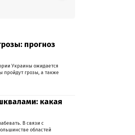
грозы: прогноз
тории Украины ожидается
ы пройдут грозы, а также
 шквалами: какая
абевать. В связи с
большинстве областей