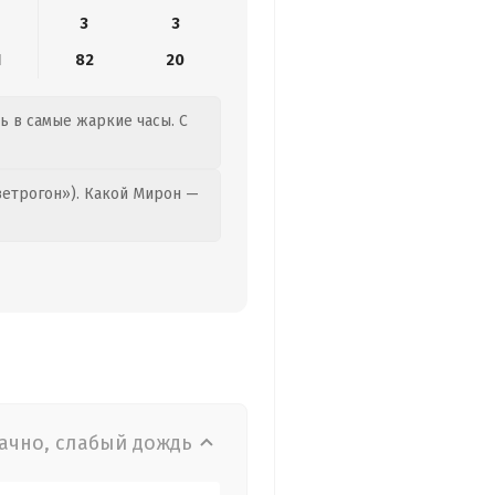
3
3
1
82
20
ть в самые жаркие часы. С
етрогон»). Какой Мирон —
ачно, слабый дождь