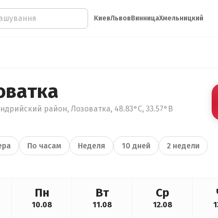
Киев
Львов
Винница
Хмельницкий
оватка
ндрийский район, Лозоватка, 48.83°С, 33.57°В
ера
По часам
Неделя
10 дней
2 недели
Пн
Вт
Ср
10.08
11.08
12.08
1