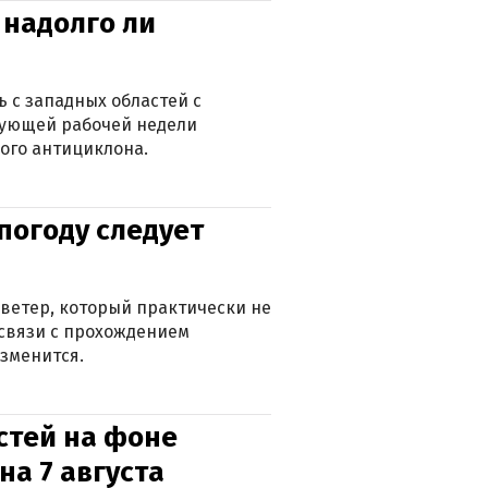
 надолго ли
 с западных областей с
дующей рабочей недели
ого антициклона.
погоду следует
ветер, который практически не
в связи с прохождением
зменится.
стей на фоне
на 7 августа