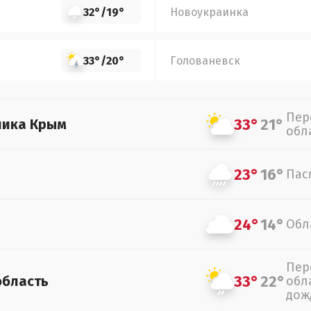
32°
/
19°
Новоукраинка
33°
/
20°
Голованевск
Пер
33°
21°
лика Крым
обл
23°
16°
Пас
24°
14°
Обл
Пер
33°
22°
область
обл
дож