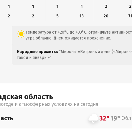
1
1
1
1
2
2
2
2
5
13
20
7
Температура от +20°C до +33°C, ограничьте активнос
утра облачно. Днем ожидается прояснение.
Народные приметы:
"Мирона. «Ветреный день («Мирон-в
такой и январь.»"
адская
область
огоде и атмосферных условиях на сегодня
32°
19°
асть
Обл