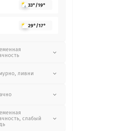
33°
/
19°
29°
/
17°
еменная
ачность
мурно, ливни
ачно
еменная
ачность, слабый
дь