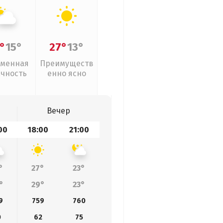
°
15°
27°
13°
менная
Преимуществ
ачность
енно ясно
Вечер
00
18:00
21:00
°
27°
23°
°
29°
23°
9
759
760
0
62
75