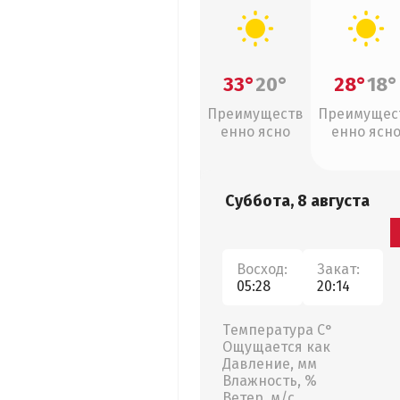
33°
20°
28°
18°
Преимуществ
Преимущес
енно ясно
енно ясн
Суббота, 8 августа
Восход:
Закат:
05:28
20:14
Температура С°
Ощущается как
Давление, мм
Влажность, %
Ветер, м/с