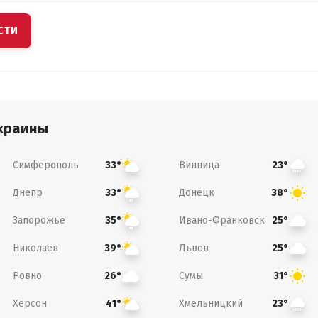
СТИ
краины
Симферополь
Винница
33°
23°
Днепр
Донецк
33°
38°
Запорожье
Ивано-Франковск
35°
25°
Николаев
Львов
39°
25°
Ровно
Сумы
26°
31°
Херсон
Хмельницкий
41°
23°