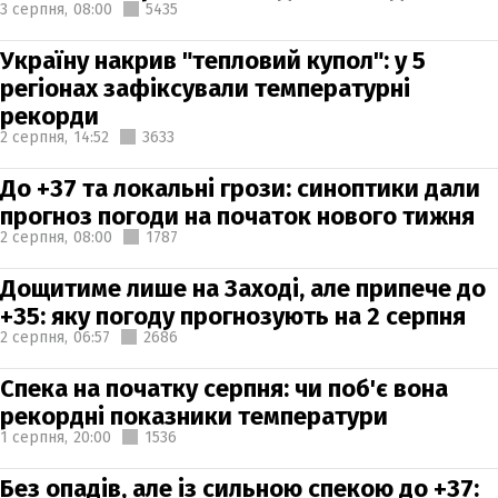
3 серпня,
08:00
5435
Україну накрив "тепловий купол": у 5
регіонах зафіксували температурні
рекорди
2 серпня,
14:52
3633
До +37 та локальні грози: синоптики дали
прогноз погоди на початок нового тижня
2 серпня,
08:00
1787
Дощитиме лише на Заході, але припече до
+35: яку погоду прогнозують на 2 серпня
2 серпня,
06:57
2686
Спека на початку серпня: чи поб'є вона
рекордні показники температури
1 серпня,
20:00
1536
Без опадів, але із сильною спекою до +37: