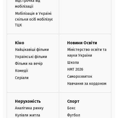
Відстрочка від
мобілізації
Мобілізація в Україні:
скільки осіб мобілізує
ТЦК
Кіно
Новини Освіти
Найцікавіші фільми
Міністерство освіти та
науки України
Українські фільми
Школа
Фільми на вечір
НМТ 2026
Комедії
Саморозвиток
Серіали
Навчання за кордоном
Нерухомість
Спорт
Аналітика ринку
Бокс
Купівля житла
Футбол