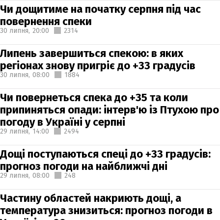
Чи дощитиме на початку серпня під час
повернення спеки
30 липня,
20:00
2314
Липень завершиться спекою: в яких
регіонах знову пригріє до +33 градусів
30 липня,
08:00
1884
Чи повернеться спека до +35 та коли
припиняться опади: інтерв'ю із Птухою про
погоду в Україні у серпні
29 липня,
14:00
2494
Дощі поступаються спеці до +33 градусів:
прогноз погоди на найближчі дні
29 липня,
08:00
248
Частину областей накриють дощі, а
температура знизиться: прогноз погоди в