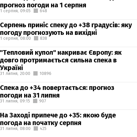
прогноз погоди на 1 серпня
1 серпня,
09:05
648
Серпень приніс спеку до +38 градусів: яку
погоду прогнозують на вихідні
1 серпня,
08:00
838
"Тепловий купол" накриває Європу: як
довго протримається сильна спека в
Україні
31 липня,
20:00
10896
Спека до +34 повертається: прогноз
погоди на 31 липня
31 липня,
09:15
907
На Заході припече до +35: якою буде
погода на початку серпня
31 липня,
08:00
425