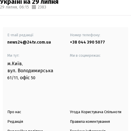
Україні на 29 липня
29 липня,
06:15
2383
E-mail редакції
Номер телефону:
news24@24tv.com.ua
+38 044 390 5077
Ми тут:
Ми в соцмережах:
м.Київ
,
вул. Володимирська
офіс
61/11,
50
Про нас
Угода Користувача Спільноти
Редакція
Правила коментування