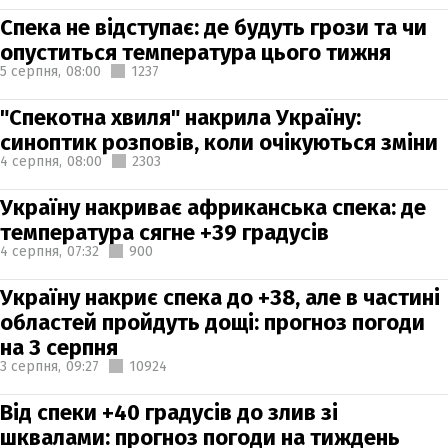
Спека не відступає: де будуть грози та чи
опуститься температура цього тижня
5 серпня,
08:00
1237
"Спекотна хвиля" накрила Україну:
синоптик розповів, коли очікуються зміни
4 серпня,
08:00
2303
Україну накриває африканська спека: де
температура сягне +39 градусів
4 серпня,
07:32
900
Україну накриє спека до +38, але в частині
областей пройдуть дощі: прогноз погоди
на 3 серпня
3 серпня,
09:27
10924
Від спеки +40 градусів до злив зі
шквалами: прогноз погоди на тиждень