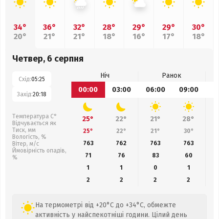
34°
36°
32°
28°
29°
29°
30°
20°
21°
21°
18°
16°
17°
18°
Четвер, 6 серпня
Ніч
Ранок
Схід:
05:25
00:00
03:00
06:00
09:00
1
Захід:
20:18
Температура С°
25°
22°
21°
28°
Відчувається як
Тиск, мм
25°
22°
21°
30°
Вологість, %
763
762
763
763
Вітер, м/с
Ймовірність опадів,
71
76
83
60
%
1
1
0
1
2
2
2
2
На термометрі від +20°C до +34°C, обмежте
активність у найспекотніші години. Цілий день