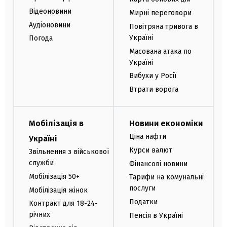
Відеоновини
Мирні переговори
Аудіоновини
Повітряна тривога в
Україні
Погода
Масована атака по
Україні
Вибухи у Росії
Втрати ворога
Мобілізація в
Новини економіки
Ціна нафти
Україні
Курси валют
Звільнення з військової
служби
Фінансові новини
Мобілізація 50+
Тарифи на комунальні
послуги
Мобілізація жінок
Податки
Контракт для 18-24-
річних
Пенсія в Україні