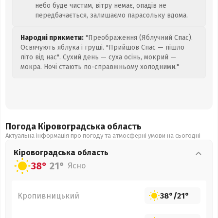
небо буде чистим, вітру немає, опадів не
передбачається, залишаємо парасольку вдома.
Народні прикмети:
"Преображення (Яблучний Спас).
Освячують яблука і груші. "Прийшов Спас — пішло
літо від нас". Сухий день — суха осінь, мокрий —
мокра. Ночі стають по-справжньому холодними."
Погода Кіровоградська
область
Актуальна інформація про погоду та атмосферні умови на сьогодні
Кіровоградська
область
38°
21°
Ясно
Кропивницький
38°
/
21°