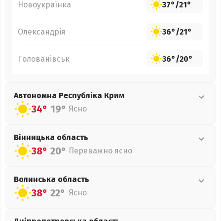
Новоукраїнка
37°
/
21°
Олександрія
36°
/
21°
Голованівськ
36°
/
20°
Автономна Республіка Крим
34°
19°
Ясно
Вінницька
область
38°
20°
Переважно ясно
Волинська
область
38°
22°
Ясно