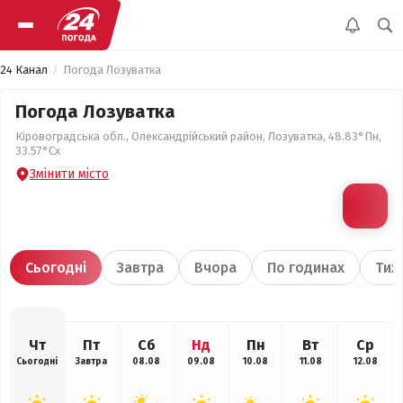
24 Канал
Погода Лозуватка
Погода Лозуватка
Кіровоградська обл., Олександрійський район, Лозуватка, 48.83°Пн,
33.57°Сх
Змінити місто
Сьогодні
Завтра
Вчора
По годинах
Тиж
Чт
Пт
Сб
Нд
Пн
Вт
Ср
Сьогодні
Завтра
08.08
09.08
10.08
11.08
12.08