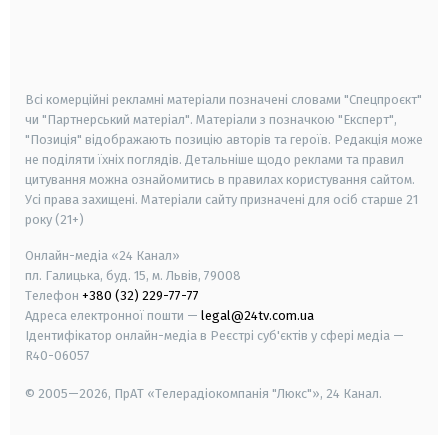
android
apple
smart tv
samsung smart tv
Всі комерційні рекламні матеріали позначені словами "Спецпроєкт"
чи "Партнерський матеріал". Матеріали з позначкою "Експерт",
"Позиція" відображають позицію авторів та героїв. Редакція може
не поділяти їхніх поглядів. Детальніше щодо реклами та правил
цитування можна ознайомитись в правилах користування сайтом.
Усі права захищені.
Матеріали сайту призначені для осіб старше
21
року (21+)
Онлайн-медіа «24 Канал»
пл. Галицька, буд. 15, м. Львів, 79008
Телефон
+380 (32) 229-77-77
Адреса електронної пошти —
legal@24tv.com.ua
Ідентифікатор онлайн-медіа в Реєстрі суб'єктів у сфері медіа —
R40-06057
© 2005—2026,
ПрАТ «Телерадіокомпанія "Люкс"», 24 Канал.