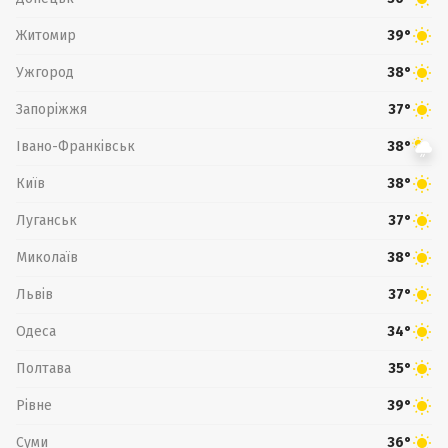
Житомир
39°
Ужгород
38°
Запоріжжя
37°
Івано-Франківськ
38°
Київ
38°
Луганськ
37°
Миколаїв
38°
Львів
37°
Одеса
34°
Полтава
35°
Рівне
39°
Суми
36°