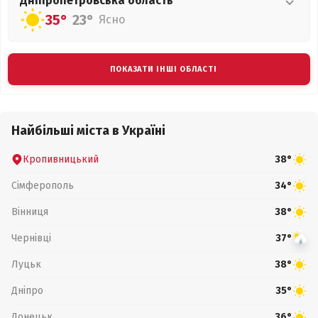
Дніпропетровська
область
35°
23°
Ясно
ПОКАЗАТИ ІНШІ ОБЛАСТІ
Найбільші міста в Україні
Кропивницький
38°
Сімферополь
34°
Вінниця
38°
Чернівці
37°
Луцьк
38°
Дніпро
35°
Донецьк
36°