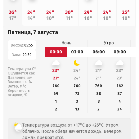
26°
24°
24°
30°
29°
24°
25°
17°
14°
10°
11°
16°
10°
10°
Пятница, 7 августа
Ночь
Утро
Восход:
05:55
00:00
03:00
06:00
09:00
1
Закат:
20:59
Температура С°
23°
24°
21°
23°
Ощущается как
Давление, мм
23°
24°
21°
23°
Влажность, %
760
760
760
762
Ветер, м/с
Вероятность
69
73
88
87
осадков, %
1
3
3
4
2
13
2
24
Температура воздуха от +17°C до +26°C. Утром
облачно. После обеда начнется дождь. Вечером
дождь прекратится.