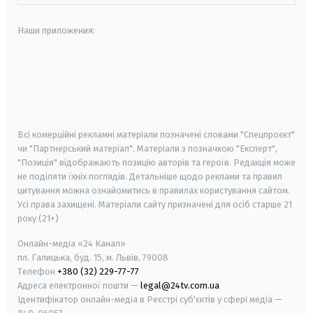
Наши приложения:
android
apple
smart tv
samsung smart tv
Всі комерційні рекламні матеріали позначені словами "Спецпроєкт"
чи "Партнерський матеріал". Матеріали з позначкою "Експерт",
"Позиція" відображають позицію авторів та героїв. Редакція може
не поділяти їхніх поглядів. Детальніше щодо реклами та правил
цитування можна ознайомитись в правилах користування сайтом.
Усі права захищені.
Матеріали сайту призначені для осіб старше
21
року (21+)
Онлайн-медіа «24 Канал»
пл. Галицька, буд. 15, м. Львів, 79008
Телефон
+380 (32) 229-77-77
Адреса електронної пошти —
legal@24tv.com.ua
Ідентифікатор онлайн-медіа в Реєстрі суб'єктів у сфері медіа —