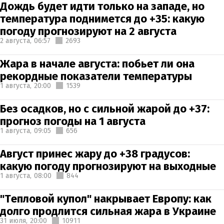
Дождь будет идти только на западе, но
температура поднимется до +35: какую
погоду прогнозируют на 2 августа
2 августа,
06:57
2693
Жара в начале августа: побьет ли она
рекордные показатели температуры
1 августа,
20:00
1539
Без осадков, но с сильной жарой до +37:
прогноз погоды на 1 августа
1 августа,
09:05
656
Август принес жару до +38 градусов:
какую погоду прогнозируют на выходные
1 августа,
08:00
844
"Тепловой купол" накрывает Европу: как
долго продлится сильная жара в Украине
31 июля,
20:00
10911