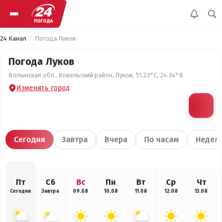
24 Канал
Погода Луков
Погода Луков
Волынская обл., Ковельский район, Луков, 51.23°С, 24.34°В
Изменить город
Сегодня
Завтра
Вчера
По часам
Недел
Пт
Сб
Вс
Пн
Вт
Ср
Чт
Сегодня
Завтра
09.08
10.08
11.08
12.08
13.08