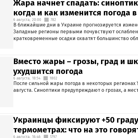
Жара начнет спадать: синоптик
когда и как изменится погода 
6 августа,
20:00
782
В ближайшие дни в Украине прогнозируется измен
Западные регионы первыми почувствуют ослаблен
кратковременные осадки охватят большинство обл
Вместо жары – грозы, град и шк
ухудшится погода
6 августа,
18:54
1802
После сильной жары погода в некоторых регионах 
августа. Синоптики предупреждают о грозах, а мес
Украинцы фиксируют +50 граду
термометрах: что на это говор
6 августа,
16:46
1797