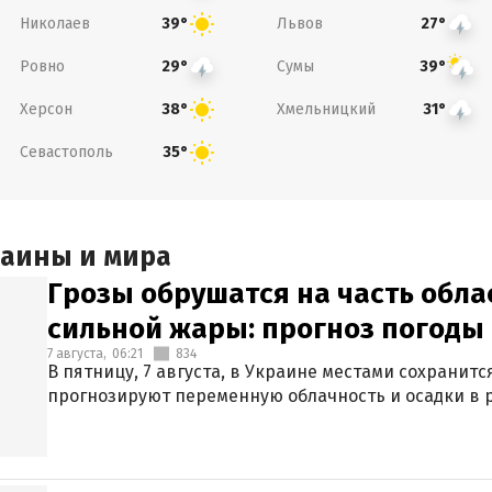
Николаев
Львов
39°
27°
Ровно
Сумы
29°
39°
Херсон
Хмельницкий
38°
31°
Севастополь
35°
раины и мира
Грозы обрушатся на часть обла
сильной жары: прогноз погоды 
7 августа,
06:21
834
В пятницу, 7 августа, в Украине местами сохранит
прогнозируют переменную облачность и осадки в р