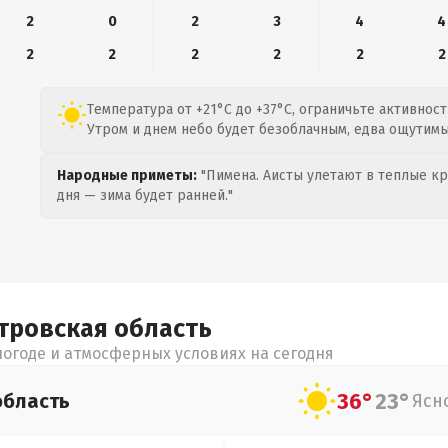
2
0
2
3
4
4
2
2
2
2
2
2
Температура от +21°C до +37°C, ограничьте активнос
Утром и днем небо будет безоблачным, едва ощутимы
Народные приметы:
"Пимена. Аисты улетают в теплые кра
дня — зима будет ранней."
тровская
область
огоде и атмосферных условиях на сегодня
36°
23°
область
Ясн