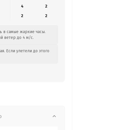
4
2
2
2
ть в самые жаркие часы.
й ветер до 4 м/с.
я. Если улетели до этого
о