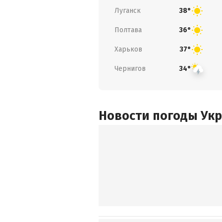
Луганск
38°
Полтава
36°
Харьков
37°
Чернигов
34°
Новости погоды Ук