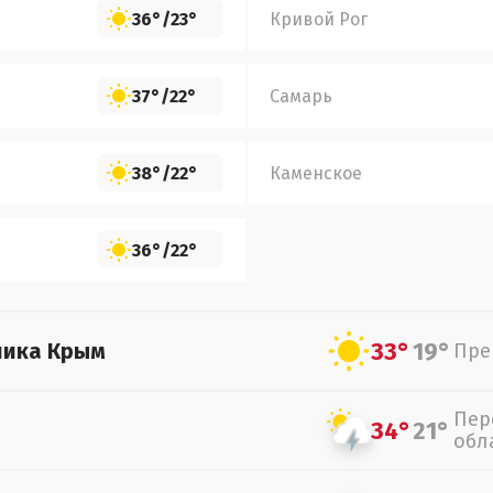
36°
/
23°
Кривой Рог
37°
/
22°
Самарь
38°
/
22°
Каменское
36°
/
22°
33°
19°
лика Крым
Пре
Пер
34°
21°
обл