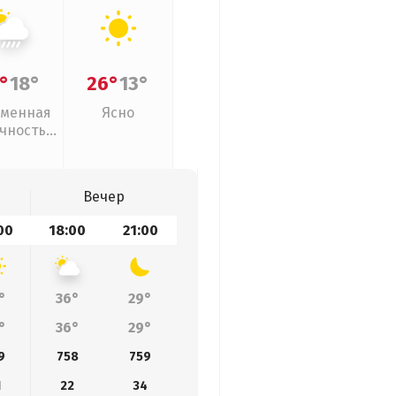
°
18°
26°
13°
менная
Ясно
чность,
ивни
Вечер
00
18:00
21:00
°
36°
29°
°
36°
29°
9
758
759
1
22
34