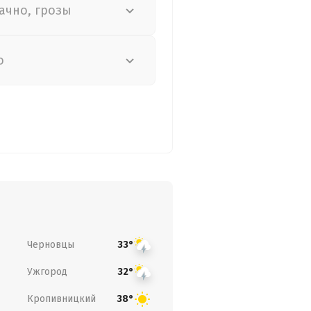
ачно, грозы
о
Черновцы
33°
Ужгород
32°
Кропивницкий
38°