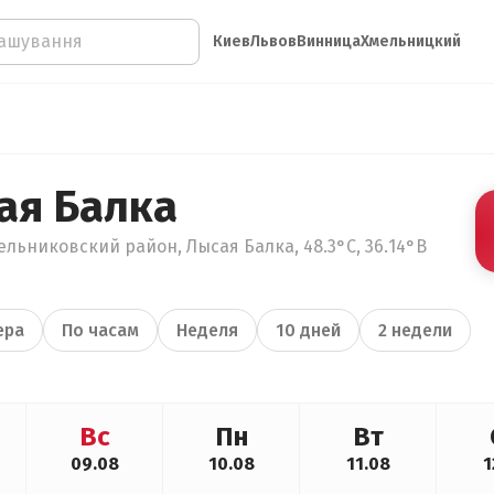
Киев
Львов
Винница
Хмельницкий
ая Балка
льниковский район, Лысая Балка, 48.3°С, 36.14°В
ера
По часам
Неделя
10 дней
2 недели
Вс
Пн
Вт
09.08
10.08
11.08
1