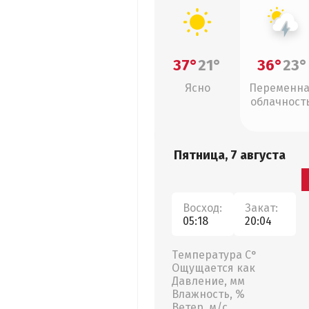
37°
21°
36°
23°
Ясно
Переменн
облачность
грозы
Пятница, 7 августа
Восход:
Закат:
05:18
20:04
Температура С°
Ощущается как
Давление, мм
Влажность, %
Ветер, м/с