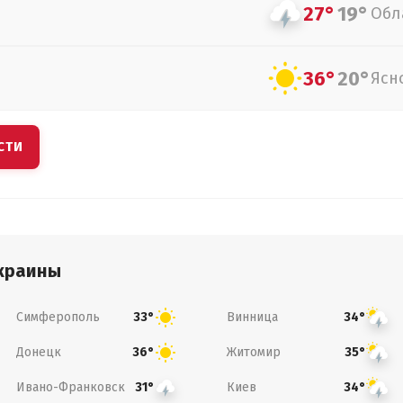
27°
19°
Обл
36°
20°
Ясн
СТИ
краины
Симферополь
Винница
33°
34°
Донецк
Житомир
36°
35°
Ивано-Франковск
Киев
31°
34°