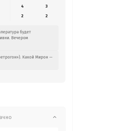
4
3
2
2
мпература будет
ливни. Вечером
етрогон»). Какой Мирон —
ачно