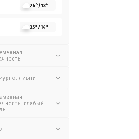
24°
/
13°
25°
/
14°
еменная
ачность
мурно, ливни
еменная
ачность, слабый
дь
о