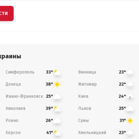
СТИ
краины
Симферополь
Винница
33°
23°
Донецк
Житомир
38°
22°
Ивано-Франковск
Киев
25°
24°
Николаев
Львов
39°
25°
Ровно
Сумы
26°
31°
Херсон
Хмельницкий
41°
23°