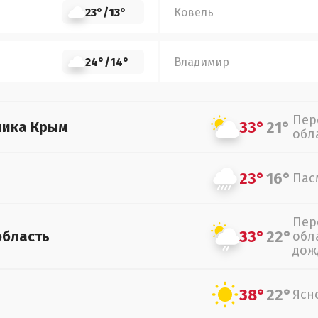
23°
/
13°
Ковель
24°
/
14°
Владимир
Пер
33°
21°
лика Крым
обл
23°
16°
Пас
Пер
33°
22°
область
обл
дож
38°
22°
Ясн