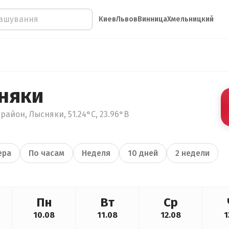
Киев
Львов
Винница
Хмельницкий
няки
район, Лысняки, 51.24°С, 23.96°В
ера
По часам
Неделя
10 дней
2 недели
Пн
Вт
Ср
10.08
11.08
12.08
1