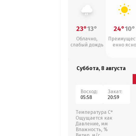
23°
13°
24°
10°
Облачно,
Преимущес
слабый дождь
енно ясн
Суббота, 8 августа
Восход:
Закат:
05:58
20:59
Температура С°
Ощущается как
Давление, мм
Влажность, %
Ветер, м/с