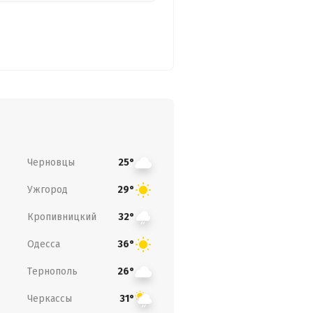
Черновцы
25°
Ужгород
29°
Кропивницкий
32°
Одесса
36°
Тернополь
26°
Черкассы
31°