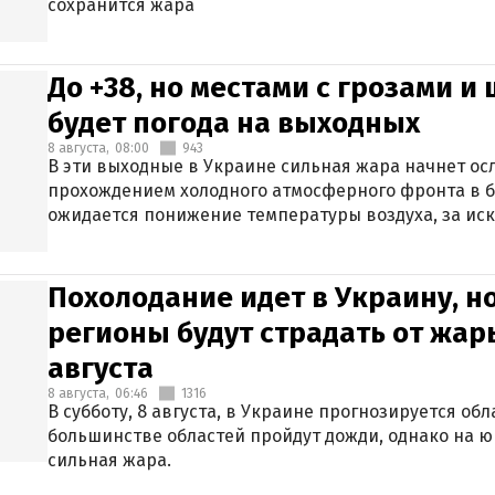
сохранится жара
До +38, но местами с грозами и
будет погода на выходных
8 августа,
08:00
943
В эти выходные в Украине сильная жара начнет осл
прохождением холодного атмосферного фронта в 
ожидается понижение температуры воздуха, за ис
Крыма.
Похолодание идет в Украину, н
регионы будут страдать от жары
августа
8 августа,
06:46
1316
В субботу, 8 августа, в Украине прогнозируется об
большинстве областей пройдут дожди, однако на ю
сильная жара.