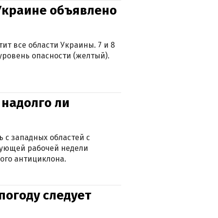
 Украине объявлено
ит все области Украины. 7 и 8
 уровень опасности (желтый).
 надолго ли
 с западных областей с
дующей рабочей недели
ого антициклона.
погоду следует