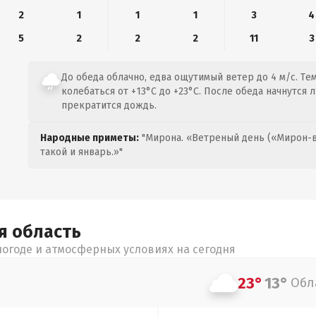
2
1
1
1
3
4
5
2
2
2
11
3
До обеда облачно, едва ощутимый ветер до 4 м/с. Те
колебаться от +13°C до +23°C. После обеда начнутся 
прекратится дождь.
Народные приметы:
"Мирона. «Ветреный день («Мирон-в
такой и январь.»"
ая
область
огоде и атмосферных условиях на сегодня
23°
13°
Обл