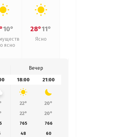
°
10°
28°
11°
муществ
Ясно
о ясно
Вечер
00
18:00
21:00
°
22°
20°
°
22°
20°
5
765
766
5
48
60