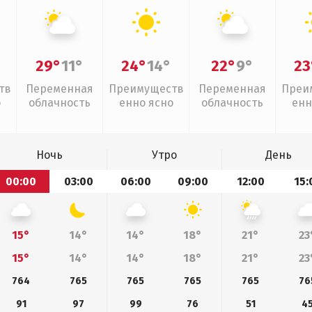
29°
11°
24°
14°
22°
9°
23
тв
Переменная
Преимуществ
Переменная
Преи
о
облачность
енно ясно
облачность
енн
Ночь
Утро
День
00:00
03:00
06:00
09:00
12:00
15:
15°
14°
14°
18°
21°
23
15°
14°
14°
18°
21°
23
764
765
765
765
765
76
91
97
99
76
51
4