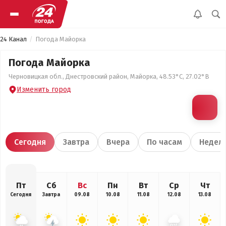
24 Канал
Погода Майорка
Погода Майорка
Черновицкая обл., Днестровский район, Майорка, 48.53°С, 27.02°В
Изменить город
Сегодня
Завтра
Вчера
По часам
Недел
Пт
Сб
Вс
Пн
Вт
Ср
Чт
Сегодня
Завтра
09.08
10.08
11.08
12.08
13.08