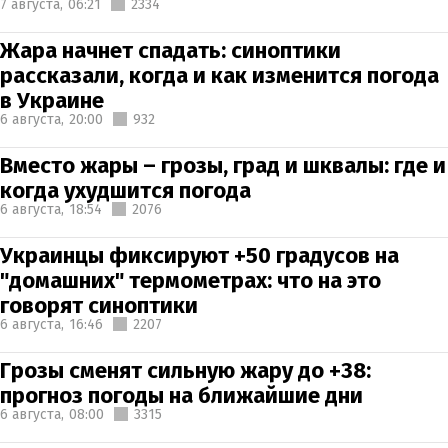
7 августа,
06:21
2334
Жара начнет спадать: синоптики
рассказали, когда и как изменится погода
в Украине
6 августа,
20:00
932
Вместо жары – грозы, град и шквалы: где и
когда ухудшится погода
6 августа,
18:54
2076
Украинцы фиксируют +50 градусов на
"домашних" термометрах: что на это
говорят синоптики
6 августа,
16:46
2207
Грозы сменят сильную жару до +38:
прогноз погоды на ближайшие дни
6 августа,
08:00
3315