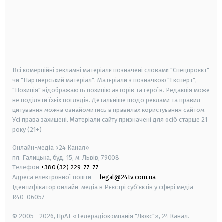
android
apple
smart tv
samsung smart tv
Всі комерційні рекламні матеріали позначені словами "Спецпроєкт"
чи "Партнерський матеріал". Матеріали з позначкою "Експерт",
"Позиція" відображають позицію авторів та героїв. Редакція може
не поділяти їхніх поглядів. Детальніше щодо реклами та правил
цитування можна ознайомитись в правилах користування сайтом.
Усі права захищені.
Матеріали сайту призначені для осіб старше
21
року (21+)
Онлайн-медіа «24 Канал»
пл. Галицька, буд. 15, м. Львів, 79008
Телефон
+380 (32) 229-77-77
Адреса електронної пошти —
legal@24tv.com.ua
Ідентифікатор онлайн-медіа в Реєстрі суб'єктів у сфері медіа —
R40-06057
© 2005—2026,
ПрАТ «Телерадіокомпанія "Люкс"», 24 Канал.