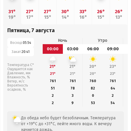
31°
27°
27°
30°
33°
26°
26°
19°
17°
15°
14°
16°
15°
13°
Пятница, 7 августа
Ночь
Утро
Восход:
05:54
00:00
03:00
06:00
09:00
1
Закат:
20:41
Температура С°
21°
21°
20°
23°
Ощущается как
Давление, мм
21°
21°
20°
23°
Влажность, %
761
761
760
761
Ветер, м/с
Вероятность
51
78
82
64
осадков, %
2
3
0
2
2
9
53
54
До обеда небо будет безоблачным. Температура
от +19°C до +31°C, пейте много воды. К вечеру
начнется дождь.