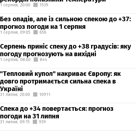
1 серпня,
20:00
1539
Без опадів, але із сильною спекою до +37:
прогноз погоди на 1 серпня
1 серпня,
09:05
656
Серпень приніс спеку до +38 градусів: яку
погоду прогнозують на вихідні
1 серпня,
08:00
844
"Тепловий купол" накриває Європу: як
довго протримається сильна спека в
Україні
31 липня,
20:00
10911
Спека до +34 повертається: прогноз
погоди на 31 липня
31 липня,
09:15
939