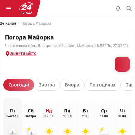
24 Канал
Погода Майорка
Погода Майорка
Чернівецька обл., Дністровський район, Майорка, 48.53°Пн, 27.02°Сх
Змінити місто
Сьогодні
Завтра
Вчора
По годинах
Тиж
Пт
Сб
Нд
Пн
Вт
Ср
Чт
Сьогодні
Завтра
09.08
10.08
11.08
12.08
13.08