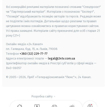
Всі комерційні рекламні матеріали позначені словами "Спецпроєкт"
чи "Партнерський матеріал". Матеріали з позначкою "Експерт",
"Позиція" відображають позицію авторів та героїв. Редакція може
не поділяти їхніх поглядів. Детальніше щодо реклами та правил
цитування можна ознайомитись в правилах користування сайтом.
Усі права захищені.
Матеріали сайту призначені для осіб старше
21
року (21+)
Онлайн-медіа «24 Канал»
пл. Галицька, буд. 15, м. Львів, 79008
Телефон
+380 (32) 229-77-77
Адреса електронної пошти —
legal@24tv.com.ua
Ідентифікатор онлайн-медіа в Реєстрі суб'єктів у сфері медіа —
R40-06057
© 2005—2026,
ПрАТ «Телерадіокомпанія "Люкс"», 24 Канал.
Розробка сайту
-