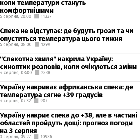
коли температури стануть
комфортнішими
5 серпня,
20:00
11337
Спека не відступає: де будуть грози та чи
опуститься температура цього тижня
5 серпня,
08:00
1299
"Спекотна хвиля" накрила Україну:
синоптик розповів, коли очікуються зміни
4 серпня,
08:00
2338
Україну накриває африканська спека: де
температура сягне +39 градусів
4 серпня,
07:32
907
Україну накриє спека до +38, але в частині
областей пройдуть дощі: прогноз погоди
на 3 серпня
3 серпня,
09:27
10936