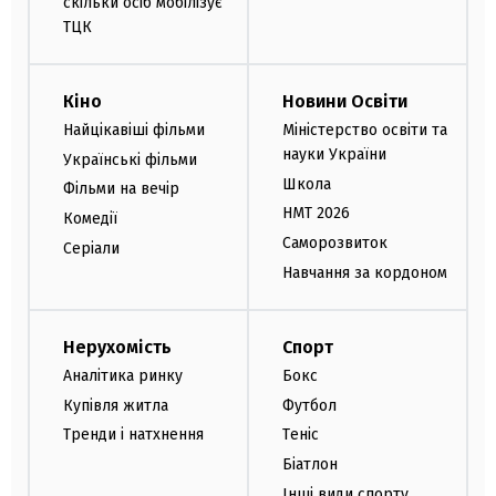
скільки осіб мобілізує
ТЦК
Кіно
Новини Освіти
Найцікавіші фільми
Міністерство освіти та
науки України
Українські фільми
Школа
Фільми на вечір
НМТ 2026
Комедії
Саморозвиток
Серіали
Навчання за кордоном
Нерухомість
Спорт
Аналітика ринку
Бокс
Купівля житла
Футбол
Тренди і натхнення
Теніс
Біатлон
Інші види спорту