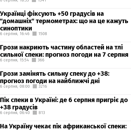
6 серпня,
18:53
1341
Українці фіксують +50 градусів на
"домашніх" термометрах: що на це кажуть
синоптики
6 серпня,
16:46
1508
Грози накриють частину областей на тлі
сильної спеки: прогноз погоди на 7 серпня
6 серпня,
15:54
366
Грози замінять сильну спеку до +38:
прогноз погоди на найближчі дні
6 серпня,
08:00
3216
Пік спеки в Україні: де 6 серпня пригріє до
+38 градусів
6 серпня,
06:40
813
На Україну чекає пік африканської спеки: