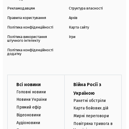
Рекламодавцям
Структура власності
Правила користування
Архів
Політика конфіденційності
Карта сайту
Політика використання
Ігри
штучного інтелекту
Політика конфіденційності
додатку
Всі новини
Війна Росії з
Головні новини
Україною
Новини України
Ракетні обстріли
Прямий ефір
Карта бойових дій
Відеоновини
Мирні переговори
Аудіоновини
Повітряна тривога в