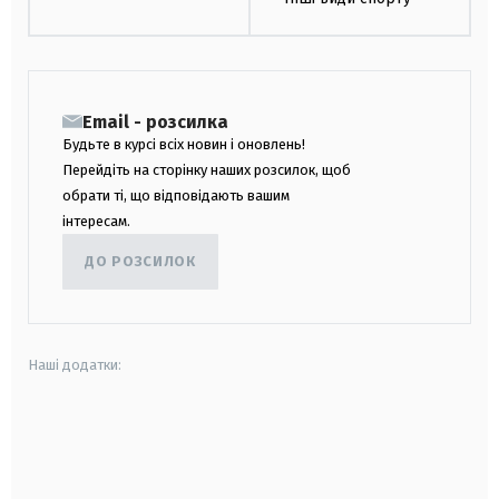
Email - розсилка
Будьте в курсі всіх новин і оновлень!
Перейдіть на сторінку наших розсилок, щоб
обрати ті, що відповідають вашим
інтересам.
ДО РОЗСИЛОК
Наші додатки:
android
apple
smart tv
samsung smart tv