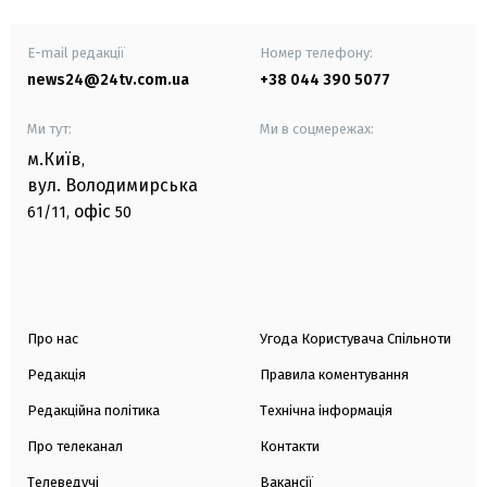
E-mail редакції
Номер телефону:
news24@24tv.com.ua
+38 044 390 5077
Ми тут:
Ми в соцмережах:
м.Київ
,
вул. Володимирська
офіс
61/11,
50
Про нас
Угода Користувача Спільноти
Редакція
Правила коментування
Редакційна політика
Технічна інформація
Про телеканал
Контакти
Телеведучі
Вакансії