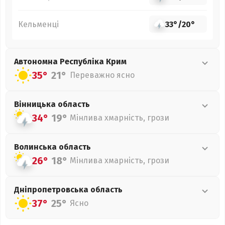
Кельменці
33°
/
20°
Автономна Республіка Крим
35°
21°
Переважно ясно
Вінницька
область
34°
19°
Мінлива хмарність, грози
Волинська
область
26°
18°
Мінлива хмарність, грози
Дніпропетровська
область
37°
25°
Ясно