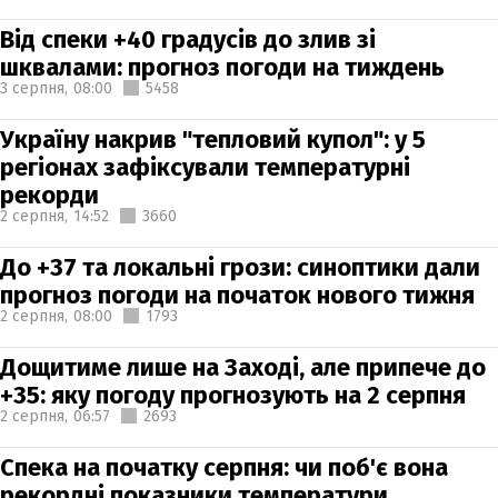
Від спеки +40 градусів до злив зі
шквалами: прогноз погоди на тиждень
3 серпня,
08:00
5458
Україну накрив "тепловий купол": у 5
регіонах зафіксували температурні
рекорди
2 серпня,
14:52
3660
До +37 та локальні грози: синоптики дали
прогноз погоди на початок нового тижня
2 серпня,
08:00
1793
Дощитиме лише на Заході, але припече до
+35: яку погоду прогнозують на 2 серпня
2 серпня,
06:57
2693
Спека на початку серпня: чи поб'є вона
рекордні показники температури