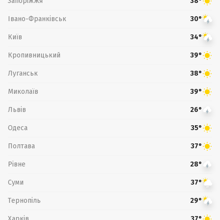
Запоріжжя
38°
Івано-Франківськ
30°
Київ
34°
Кропивницький
39°
Луганськ
38°
Миколаїв
39°
Львів
26°
Одеса
35°
Полтава
37°
Рівне
28°
Суми
37°
Тернопіль
29°
Харків
37°