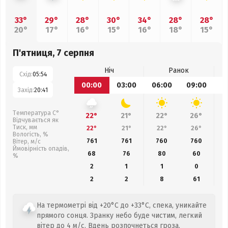
33°
29°
28°
30°
34°
28°
28°
20°
17°
16°
15°
16°
18°
15°
П'ятниця, 7 серпня
Ніч
Ранок
Схід:
05:54
00:00
03:00
06:00
09:00
1
Захід:
20:41
Температура С°
22°
21°
22°
26°
Відчувається як
Тиск, мм
22°
21°
22°
26°
Вологість, %
761
761
760
760
Вітер, м/с
Ймовірність опадів,
68
76
80
60
%
2
1
1
0
2
2
8
61
На термометрі від +20°C до +33°C, спека, уникайте
прямого сонця. Зранку небо буде чистим, легкий
вітер до 4 м/с. Вдень розпочнеться гроза.