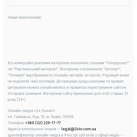
Наши приложения:
android
apple
smart tv
samsung smart tv
Всі комерційні рекламні матеріали позначені словами "Спецпроєкт"
чи "Партнерський матеріал". Матеріали з позначкою "Експерт",
"Позиція" відображають позицію авторів та героїв. Редакція може
не поділяти їхніх поглядів. Детальніше щодо реклами та правил
цитування можна ознайомитись в правилах користування сайтом.
Усі права захищені.
Матеріали сайту призначені для осіб старше
21
року (21+)
Онлайн-медіа «24 Канал»
пл. Галицька, буд. 15, м. Львів, 79008
Телефон
+380 (32) 229-77-77
Адреса електронної пошти —
legal@24tv.com.ua
Ідентифікатор онлайн-медіа в Реєстрі суб'єктів у сфері медіа —