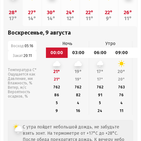
28°
27°
30°
24°
22°
22°
26°
17°
14°
14°
12°
11°
9°
11°
Воскресенье, 9 августа
Ночь
Утро
Восход:
05:16
00:00
03:00
06:00
09:00
1
Закат:
20:11
Температура С°
21°
19°
17°
20°
Ощущается как
Давление, мм
21°
19°
17°
20°
Влажность, %
762
762
762
763
Ветер, м/с
Вероятность
86
82
91
76
осадков, %
5
4
5
4
9
16
24
11
С утра пойдет небольшой дождь, не забудьте
взять зонт. На термометре от +17°C до +28°C.
После обеда прекратится дождь. К вечеру небо