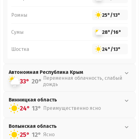
Ромны
25°
/
13°
Сумы
28°
/
16°
Шостка
24°
/
13°
Автономная Республика Крым
Переменная облачность, слабый
33°
20°
дождь
Винницкая
область
24°
13°
Преимущественно ясно
Волынская
область
25°
12°
Ясно