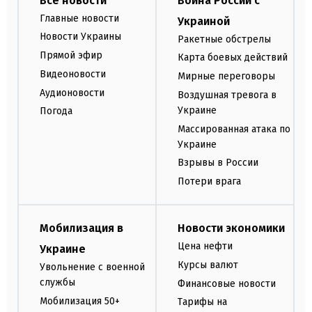
Все новости
Война России с
Главные новости
Украиной
Новости Украины
Ракетные обстрелы
Прямой эфир
Карта боевых действий
Видеоновости
Мирные переговоры
Аудионовости
Воздушная тревога в
Украине
Погода
Массированная атака по
Украине
Взрывы в России
Потери врага
Мобилизация в
Новости экономики
Цена нефти
Украине
Курсы валют
Увольнение с военной
службы
Финансовые новости
Мобилизация 50+
Тарифы на