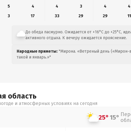
5
4
4
3
4
4
3
17
33
29
29
11
До обеда пасмурно. Ожидается от +16°C до +25°C, ид
активного отдыха. К вечеру ожидается прояснение.
Народные приметы:
"Мирона. «Ветреный день («Мирон-в
такой и январь.»"
ая
область
огоде и атмосферных условиях на сегодня
Пер
25°
15°
обл