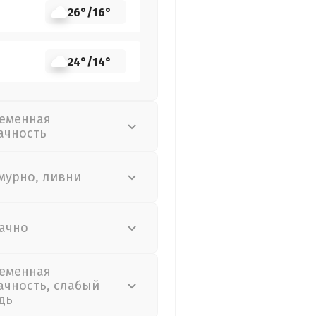
26°
/
16°
24°
/
14°
еменная
ачность
мурно, ливни
ачно
еменная
ачность, слабый
дь