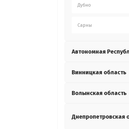
Дубно
Сарны
Автономная Респуб
Винницкая
область
Волынская
область
Днепропетровская