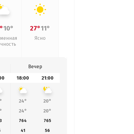
°
10°
27°
11°
менная
Ясно
ачность
Вечер
00
18:00
21:00
°
24°
20°
°
24°
20°
3
764
765
5
41
56