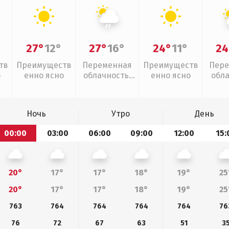
27°
12°
27°
16°
24°
11°
24
тв
Преимуществ
Переменная
Преимуществ
Пере
о
енно ясно
облачность,
енно ясно
обл
слабый дождь
Ночь
Утро
День
00:00
03:00
06:00
09:00
12:00
15:
20°
17°
17°
18°
19°
25
20°
17°
17°
18°
19°
25
763
764
764
764
764
76
76
72
67
63
51
3