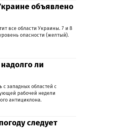
 Украине объявлено
ит все области Украины. 7 и 8
 уровень опасности (желтый).
 надолго ли
 с западных областей с
дующей рабочей недели
ого антициклона.
погоду следует