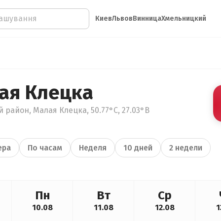
Киев
Львов
Винница
Хмельницкий
ая Клецка
 район, Малая Клецка, 50.77°С, 27.03°В
ера
По часам
Неделя
10 дней
2 недели
Пн
Вт
Ср
10.08
11.08
12.08
1