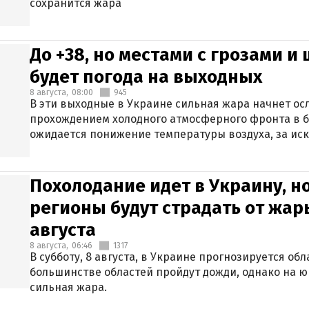
сохранится жара
До +38, но местами с грозами и
будет погода на выходных
8 августа,
08:00
945
В эти выходные в Украине сильная жара начнет осл
прохождением холодного атмосферного фронта в 
ожидается понижение температуры воздуха, за ис
Крыма.
Похолодание идет в Украину, н
регионы будут страдать от жары
августа
8 августа,
06:46
1317
В субботу, 8 августа, в Украине прогнозируется об
большинстве областей пройдут дожди, однако на ю
сильная жара.