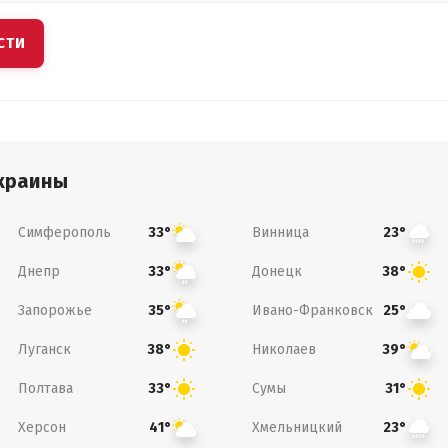
СТИ
краины
Симферополь
Винница
33°
23°
Днепр
Донецк
33°
38°
Запорожье
Ивано-Франковск
35°
25°
Луганск
Николаев
38°
39°
Полтава
Сумы
33°
31°
Херсон
Хмельницкий
41°
23°