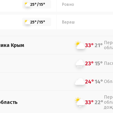
25°
/
15°
Ровно
25°
/
15°
Вараш
Пер
33°
21°
лика Крым
обл
23°
15°
Пас
24°
14°
Обл
Пер
33°
22°
область
обл
дож