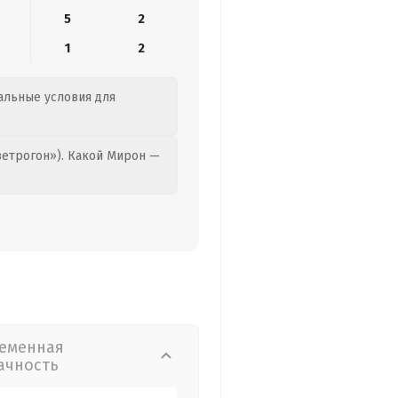
5
2
1
2
еальные условия для
етрогон»). Какой Мирон —
еменная
ачность