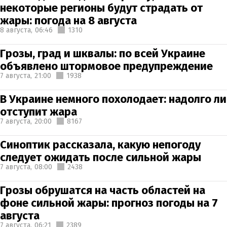
некоторые регионы будут страдать от
жары: погода на 8 августа
8 августа,
06:46
1310
Грозы, град и шквалы: по всей Украине
объявлено штормовое предупреждение
7 августа,
21:00
1938
В Украине немного похолодает: надолго ли
отступит жара
7 августа,
20:00
8167
Синоптик рассказала, какую непогоду
следует ожидать после сильной жары
7 августа,
08:00
2438
Грозы обрушатся на часть областей на
фоне сильной жары: прогноз погоды на 7
августа
7 августа,
06:21
2389