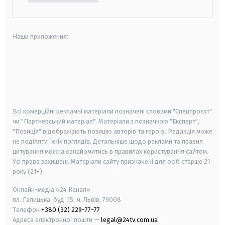
Наши приложения:
android
apple
smart tv
samsung smart tv
Всі комерційні рекламні матеріали позначені словами "Спецпроєкт"
чи "Партнерський матеріал". Матеріали з позначкою "Експерт",
"Позиція" відображають позицію авторів та героїв. Редакція може
не поділяти їхніх поглядів. Детальніше щодо реклами та правил
цитування можна ознайомитись в правилах користування сайтом.
Усі права захищені.
Матеріали сайту призначені для осіб старше
21
року (21+)
Онлайн-медіа «24 Канал»
пл. Галицька, буд. 15, м. Львів, 79008
Телефон
+380 (32) 229-77-77
Адреса електронної пошти —
legal@24tv.com.ua