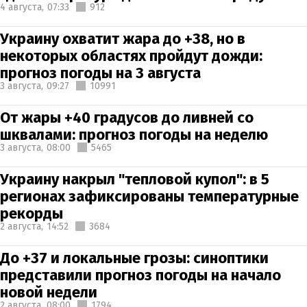
4 августа,
07:33
912
Украину охватит жара до +38, но в
некоторых областях пройдут дожди:
прогноз погоды на 3 августа
3 августа,
09:27
10991
От жары +40 градусов до ливней со
шквалами: прогноз погоды на неделю
3 августа,
08:00
5465
Украину накрыл "тепловой купол": в 5
регионах зафиксированы температурные
рекорды
2 августа,
14:52
3684
До +37 и локальные грозы: синоптики
представили прогноз погоды на начало
новой недели
2 августа,
08:00
1794