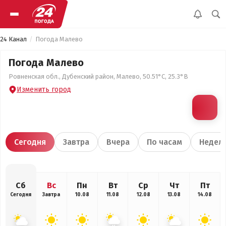
24 Канал
Погода Малево
Погода Малево
Ровненская обл., Дубенский район, Малево, 50.51°С, 25.3°В
Изменить город
Сегодня
Завтра
Вчера
По часам
Недел
Сб
Вс
Пн
Вт
Ср
Чт
Пт
Сегодня
Завтра
10.08
11.08
12.08
13.08
14.08