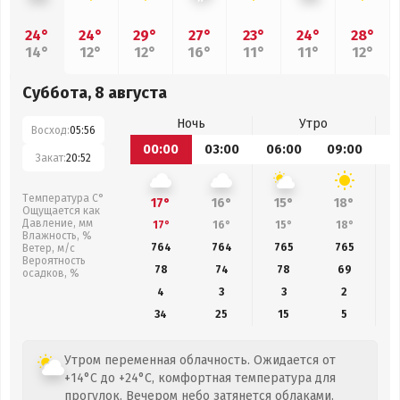
24°
24°
29°
27°
23°
24°
28°
14°
12°
12°
16°
11°
11°
12°
Суббота, 8 августа
Ночь
Утро
Восход:
05:56
00:00
03:00
06:00
09:00
1
Закат:
20:52
Температура С°
17°
16°
15°
18°
Ощущается как
Давление, мм
17°
16°
15°
18°
Влажность, %
764
764
765
765
Ветер, м/с
Вероятность
78
74
78
69
осадков, %
4
3
3
2
34
25
15
5
Утром переменная облачность. Ожидается от
+14°C до +24°C, комфортная температура для
прогулок. Вечером небо затянется облаками.