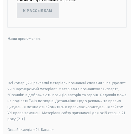
К РАССЫЛКАМ
Наши приложения:
android
apple
smart tv
samsung smart tv
Всі комерційні рекламні матеріали позначені словами "Спецпроєкт"
чи "Партнерський матеріал". Матеріали з позначкою "Експерт",
"Позиція" відображають позицію авторів та героїв. Редакція може
не поділяти їхніх поглядів. Детальніше щодо реклами та правил
цитування можна ознайомитись в правилах користування сайтом.
Усі права захищені.
Матеріали сайту призначені для осіб старше
21
року (21+)
Онлайн-медіа «24 Канал»