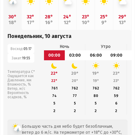
30°
32°
28°
24°
23°
25°
29°
18°
17°
16°
12°
10°
9°
13°
Понедельник, 10 августа
Ночь
Утро
Восход:
05:17
00:00
03:00
06:00
09:00
1
Закат:
19:55
Температура С°
22°
20°
19°
23°
Ощущается как
Давление, мм
22°
20°
19°
23°
Влажность, %
761
762
762
762
Ветер, м/с
Вероятность
74
77
80
59
осадков, %
5
5
5
6
2
2
2
2
Большую часть дня небо будет безоблачным,
ветер до 6 м/с. На термометре от +18°C до +30°C,