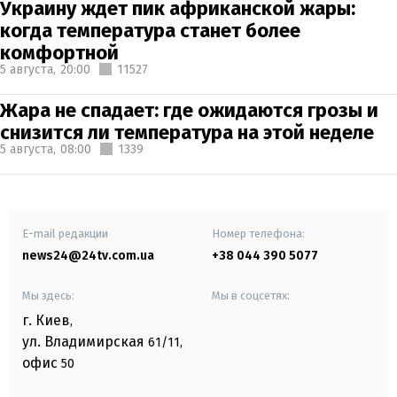
Украину ждет пик африканской жары:
когда температура станет более
комфортной
5 августа,
20:00
11527
Жара не спадает: где ожидаются грозы и
снизится ли температура на этой неделе
5 августа,
08:00
1339
E-mail редакции
Номер телефона:
news24@24tv.com.ua
+38 044 390 5077
Мы здесь:
Мы в соцсетях:
г. Киев
,
ул. Владимирская
61/11,
офис
50