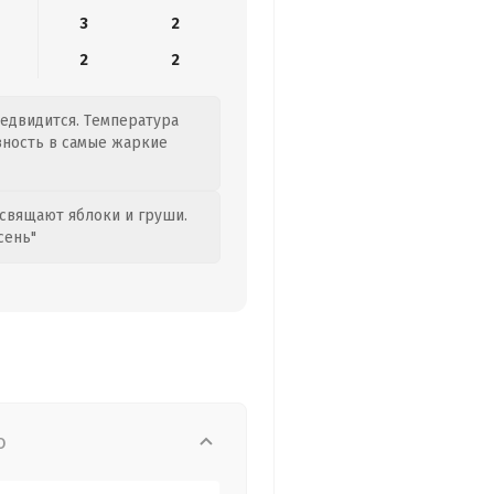
3
2
2
2
редвидится. Температура
ивность в самые жаркие
свящают яблоки и груши.
сень"
о