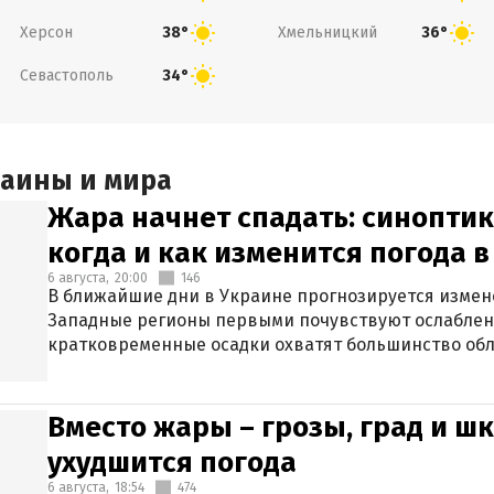
Херсон
Хмельницкий
38°
36°
Севастополь
34°
раины и мира
Жара начнет спадать: синоптик
когда и как изменится погода 
6 августа,
20:00
146
В ближайшие дни в Украине прогнозируется измен
Западные регионы первыми почувствуют ослаблен
кратковременные осадки охватят большинство обл
Вместо жары – грозы, град и шк
ухудшится погода
6 августа,
18:54
474