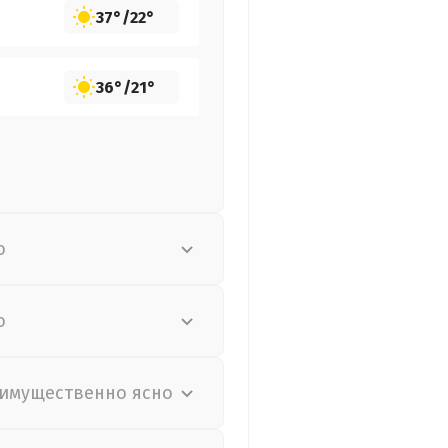
37°
/
22°
36°
/
21°
о
о
имущественно ясно