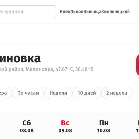
Киев
Львов
Винница
Хмельницкий
иновка
ий район, Малиновка, 47.67°С, 36.48°В
ера
По часам
Неделя
10 дней
2 недели
Сб
Вс
Пн
08.08
09.08
10.08
1