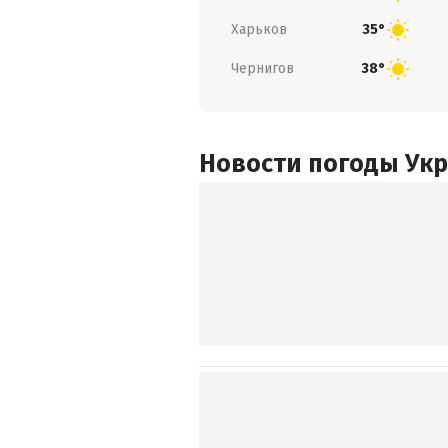
Харьков
35°
Чернигов
38°
Новости погоды Ук