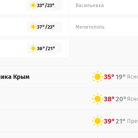
33°
/
23°
Васильевка
37°
/
23°
Мелитополь
36°
/
21°
35°
19°
лика Крым
Ясн
38°
20°
Ясн
39°
21°
Пре