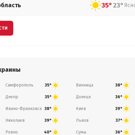
35°
23°
область
Ясн
СТИ
краины
Симферополь
Винница
35°
38°
Днепр
Донецк
35°
36°
Ивано-Франковск
Киев
38°
39°
Николаев
Львов
39°
37°
Ровно
Сумы
40°
36°