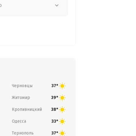
о
Черновцы
37°
Житомир
39°
Кропивницкий
38°
Одесса
33°
Тернополь
37°