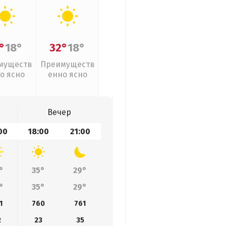
°
18°
32°
18°
муществ
Преимуществ
о ясно
енно ясно
Вечер
00
18:00
21:00
°
35°
29°
°
35°
29°
1
760
761
2
23
35