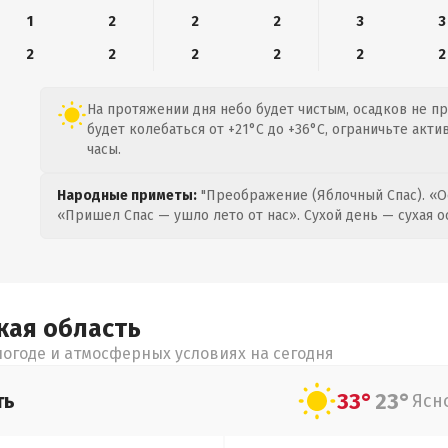
1
2
2
2
3
3
2
2
2
2
2
2
На протяжении дня небо будет чистым, осадков не п
будет колебаться от +21°C до +36°C, ограничьте акт
часы.
Народные приметы:
"Преображение (Яблочный Спас). «О
«Пришел Спас — ушло лето от нас». Сухой день — сухая о
кая
область
огоде и атмосферных условиях на сегодня
33°
23°
ть
Ясн