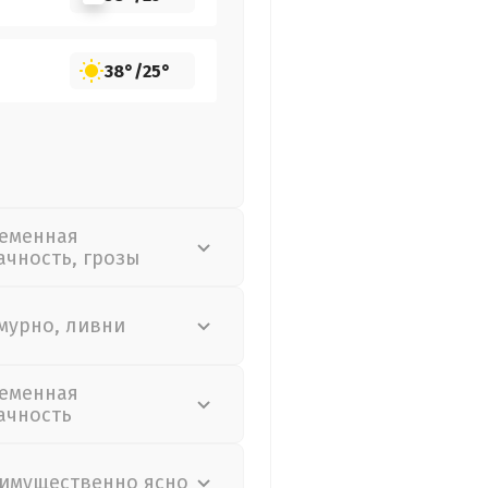
38°
/
25°
еменная
ачность, грозы
мурно, ливни
еменная
ачность
имущественно ясно