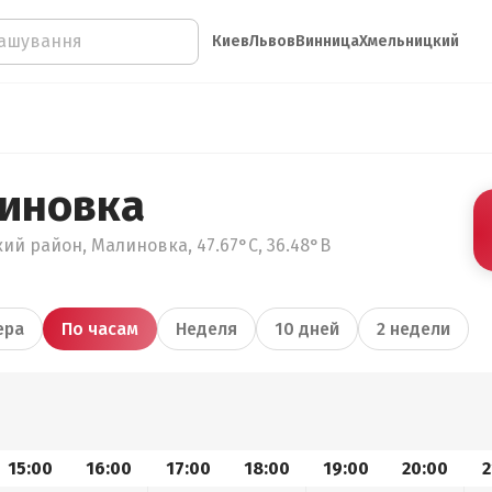
Киев
Львов
Винница
Хмельницкий
иновка
ий район, Малиновка, 47.67°С, 36.48°В
ера
По часам
Неделя
10 дней
2 недели
15:00
16:00
17:00
18:00
19:00
20:00
2