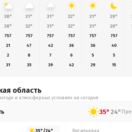
38°
31°
31°
32°
31°
29°
38°
32°
31°
32°
31°
29°
757
757
757
757
757
757
21
47
42
36
36
40
2
8
7
6
5
5
31
35
39
42
29
15
кая
область
огоде и атмосферных условиях на сегодня
35°
24°
ть
Пре
35°
/
24°
Васильевка