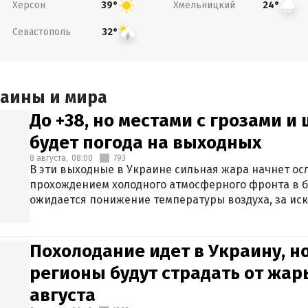
Херсон
Хмельницкий
39°
24°
Севастополь
32°
раины и мира
До +38, но местами с грозами и
будет погода на выходных
8 августа,
08:00
793
В эти выходные в Украине сильная жара начнет осл
прохождением холодного атмосферного фронта в 
ожидается понижение температуры воздуха, за ис
Крыма.
Похолодание идет в Украину, н
регионы будут страдать от жары
августа