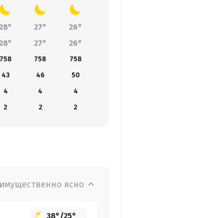
28°
27°
26°
25°
25°
24°
23
28°
27°
26°
25°
25°
24°
23
758
758
758
758
758
758
75
43
46
50
54
59
63
6
4
4
4
4
3
4
4
2
2
2
2
2
2
2
имущественно ясно
38°
/
25°