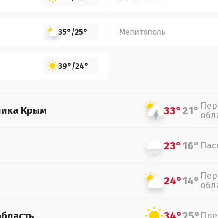
35°
/
25°
Мелитополь
39°
/
24°
Пер
33°
21°
лика Крым
обл
23°
16°
Пас
Пер
24°
14°
обл
34°
25°
область
Пре