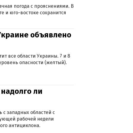
лачная погода с прояснениями. В
ге и юго-востоке сохранится
 Украине объявлено
ит все области Украины. 7 и 8
 уровень опасности (желтый).
 надолго ли
 с западных областей с
дующей рабочей недели
ого антициклона.