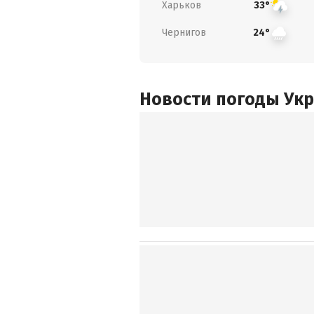
Харьков
33°
Чернигов
24°
Новости погоды Ук