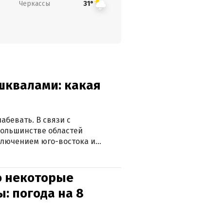
Черкассы
31°
 шквалами: какая
абевать. В связи с
большинстве областей
ключением юго-востока и
о некоторые
: погода на 8