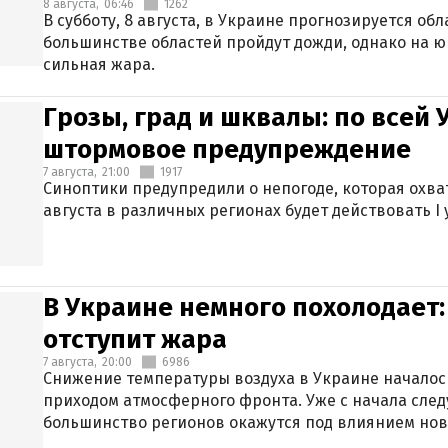
8 августа,
06:46
1262
В субботу, 8 августа, в Украине прогнозируется об
большинстве областей пройдут дожди, однако на ю
сильная жара.
Грозы, град и шквалы: по всей
штормовое предупреждение
7 августа,
21:00
1917
Синоптики предупредили о непогоде, которая охват
августа в различных регионах будет действовать I
В Украине немного похолодает:
отступит жара
7 августа,
20:00
6986
Снижение температуры воздуха в Украине началось
приходом атмосферного фронта. Уже с начала сле
большинство регионов окажутся под влиянием нов