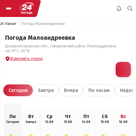
24 Канал
Погода Малоандреевка
Погода Малоандреевка
Днепропетровская обл., Самаровский район, Малоандреевка,
48.79°С, 35°В
Изменить город
Сегодня
Завтра
Вчера
По часам
Недел
Пн
Вт
Ср
Чт
Пт
Сб
Вс
Сегодня
Завтра
12.08
13.08
14.08
15.08
16.08