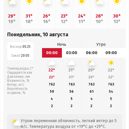
29°
31°
26°
23°
24°
28°
30°
19°
18°
16°
12°
11°
10°
13°
Понедельник, 10 августа
Ночь
Утро
Восход:
05:25
00:00
03:00
06:00
09:00
1
Закат:
20:05
Температура С°
22°
21°
20°
22°
Ощущается как
Давление, мм
22°
21°
20°
22°
Влажность, %
762
763
763
763
Ветер, м/с
Вероятность
59
56
61
54
осадков, %
4
5
4
5
2
2
2
2
Утром переменная облачность, легкий ветер до 5
м/с. Температура воздуха от +19°C до +29°C.