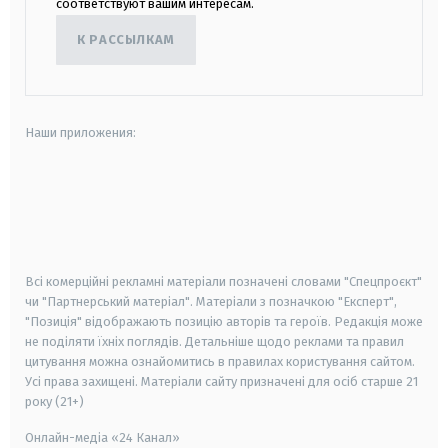
соответствуют вашим интересам.
К РАССЫЛКАМ
Наши приложения:
android
apple
smart tv
samsung smart tv
Всі комерційні рекламні матеріали позначені словами "Спецпроєкт"
чи "Партнерський матеріал". Матеріали з позначкою "Експерт",
"Позиція" відображають позицію авторів та героїв. Редакція може
не поділяти їхніх поглядів. Детальніше щодо реклами та правил
цитування можна ознайомитись в правилах користування сайтом.
Усі права захищені.
Матеріали сайту призначені для осіб старше
21
року (21+)
Онлайн-медіа «24 Канал»