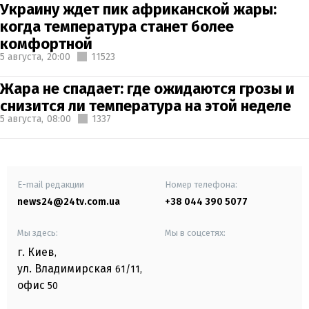
Украину ждет пик африканской жары:
когда температура станет более
комфортной
5 августа,
20:00
11523
Жара не спадает: где ожидаются грозы и
снизится ли температура на этой неделе
5 августа,
08:00
1337
E-mail редакции
Номер телефона:
news24@24tv.com.ua
+38 044 390 5077
Мы здесь:
Мы в соцсетях:
г. Киев
,
ул. Владимирская
61/11,
офис
50