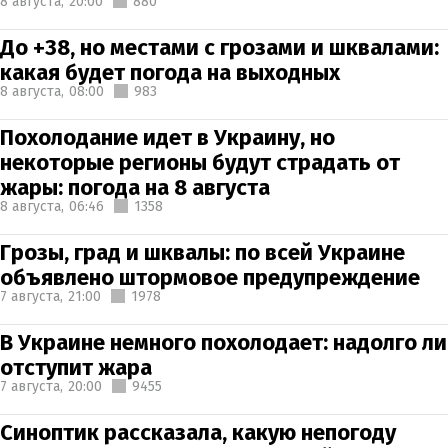
8 августа,
20:00
880
До +38, но местами с грозами и шквалами:
какая будет погода на выходных
8 августа,
08:00
983
Похолодание идет в Украину, но
некоторые регионы будут страдать от
жары: погода на 8 августа
8 августа,
06:46
1358
Грозы, град и шквалы: по всей Украине
объявлено штормовое предупреждение
7 августа,
21:00
1978
В Украине немного похолодает: надолго ли
отступит жара
7 августа,
20:00
9455
Синоптик рассказала, какую непогоду