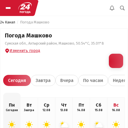
24 Канал
Погода Машково
Погода Машково
Сумская обл., Ахтырский район, Машково, 50.54°С, 35.01°В
Изменить город
Сегодня
Завтра
Вчера
По часам
Недел
Пн
Вт
Ср
Чт
Пт
Сб
Вс
Сегодня
Завтра
12.08
13.08
14.08
15.08
16.08