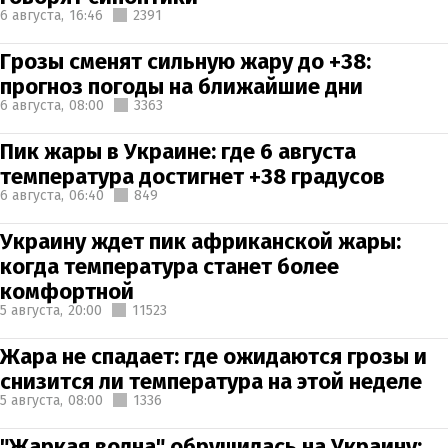
6 августа,
16:46
2391
Грозы сменят сильную жару до +38:
прогноз погоды на ближайшие дни
6 августа,
08:00
3363
Пик жары в Украине: где 6 августа
температура достигнет +38 градусов
6 августа,
06:40
849
Украину ждет пик африканской жары:
когда температура станет более
комфортной
5 августа,
20:00
11523
Жара не спадает: где ожидаются грозы и
снизится ли температура на этой неделе
5 августа,
08:00
1336
"Жаркая волна" обрушилась на Украину: