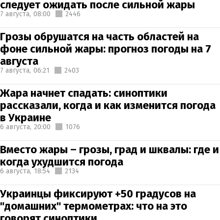
следует ожидать после сильной жары
7 августа,
08:00
2446
Грозы обрушатся на часть областей на
фоне сильной жары: прогноз погоды на 7
августа
7 августа,
06:21
2403
Жара начнет спадать: синоптики
рассказали, когда и как изменится погода
в Украине
6 августа,
20:00
1076
Вместо жары – грозы, град и шквалы: где и
когда ухудшится погода
6 августа,
18:54
2134
Украинцы фиксируют +50 градусов на
"домашних" термометрах: что на это
говорят синоптики