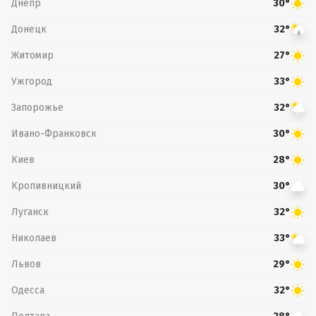
Днепр
30°
Донецк
32°
Житомир
27°
Ужгород
33°
Запорожье
32°
Ивано-Франковск
30°
Киев
28°
Кропивницкий
30°
Луганск
32°
Николаев
33°
Львов
29°
Одесса
32°