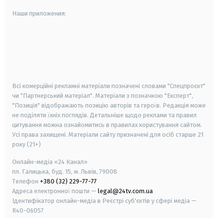
Наши приложения:
android
apple
smart tv
samsung smart tv
Всі комерційні рекламні матеріали позначені словами "Спецпроєкт"
чи "Партнерський матеріал". Матеріали з позначкою "Експерт",
"Позиція" відображають позицію авторів та героїв. Редакція може
не поділяти їхніх поглядів. Детальніше щодо реклами та правил
цитування можна ознайомитись в правилах користування сайтом.
Усі права захищені.
Матеріали сайту призначені для осіб старше
21
року (21+)
Онлайн-медіа «24 Канал»
пл. Галицька, буд. 15, м. Львів, 79008
Телефон
+380 (32) 229-77-77
Адреса електронної пошти —
legal@24tv.com.ua
Ідентифікатор онлайн-медіа в Реєстрі суб'єктів у сфері медіа —
R40-06057