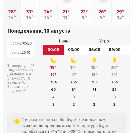
28°
31°
24°
21°
22°
26°
29°
14°
14°
14°
11°
9°
9°
12°
Понедельник, 10 августа
Ночь
Утро
Восход:
05:20
00:00
03:00
06:00
09:00
1
Закат:
20:10
Температура С°
19°
17°
15°
20°
Ощущается как
Давление, мм
19°
17°
15°
20°
Влажность, %
764
765
765
765
Ветер, м/с
Вероятность
60
61
71
59
осадков, %
4
3
3
3
2
2
2
2
С утра до вечера небо будет безоблачным,
осадков не предвидится. Температура будет
колебаться от +14°C до +28°C, теплая погода, не