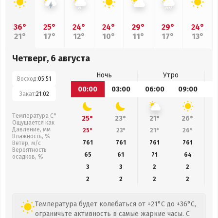
36°
25°
24°
24°
29°
29°
24°
21°
17°
12°
10°
11°
17°
13°
Четверг, 6 августа
Ночь
Утро
Восход:
05:51
00:00
03:00
06:00
09:00
1
Закат:
21:02
Температура С°
25°
23°
21°
26°
Ощущается как
Давление, мм
25°
23°
21°
26°
Влажность, %
761
761
761
761
Ветер, м/с
Вероятность
65
61
71
64
осадков, %
3
3
2
2
2
2
2
2
Температура будет колебаться от +21°C до +36°C,
ограничьте активность в самые жаркие часы. С