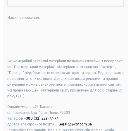
Наши приложения:
android
apple
smart tv
samsung smart tv
Всі комерційні рекламні матеріали позначені словами "Спецпроєкт"
чи "Партнерський матеріал". Матеріали з позначкою "Експерт",
"Позиція" відображають позицію авторів та героїв. Редакція може
не поділяти їхніх поглядів. Детальніше щодо реклами та правил
цитування можна ознайомитись в правилах користування сайтом.
Усі права захищені.
Матеріали сайту призначені для осіб старше
21
року (21+)
Онлайн-медіа «24 Канал»
пл. Галицька, буд. 15, м. Львів, 79008
Телефон
+380 (32) 229-77-77
Адреса електронної пошти —
legal@24tv.com.ua
Ідентифікатор онлайн-медіа в Реєстрі суб'єктів у сфері медіа —