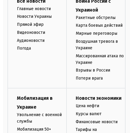
Все новости
Война России с
Главные новости
Украиной
Новости Украины
Ракетные обстрелы
Прямой эфир
Карта боевых действий
Видеоновости
Мирные переговоры
Аудионовости
Воздушная тревога в
Украине
Погода
Массированная атака по
Украине
Взрывы в России
Потери врага
Мобилизация в
Новости экономики
Цена нефти
Украине
Курсы валют
Увольнение с военной
службы
Финансовые новости
Мобилизация 50+
Тарифы на