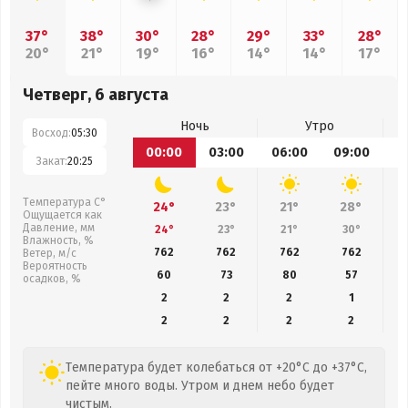
37°
38°
30°
28°
29°
33°
28°
20°
21°
19°
16°
14°
14°
17°
Четверг, 6 августа
Ночь
Утро
Восход:
05:30
00:00
03:00
06:00
09:00
1
Закат:
20:25
Температура С°
24°
23°
21°
28°
Ощущается как
Давление, мм
24°
23°
21°
30°
Влажность, %
762
762
762
762
Ветер, м/с
Вероятность
60
73
80
57
осадков, %
2
2
2
1
2
2
2
2
Температура будет колебаться от +20°C до +37°C,
пейте много воды. Утром и днем небо будет
чистым.