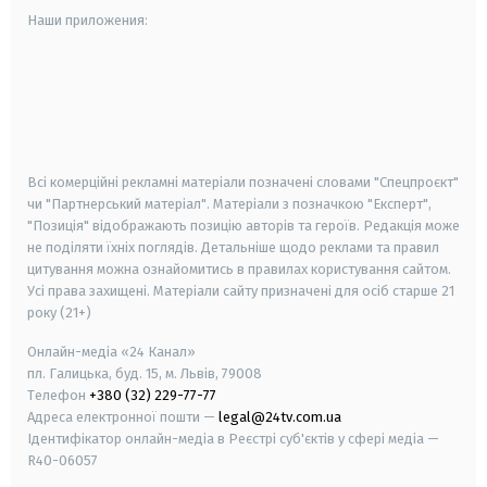
Наши приложения:
android
apple
smart tv
samsung smart tv
Всі комерційні рекламні матеріали позначені словами "Спецпроєкт"
чи "Партнерський матеріал". Матеріали з позначкою "Експерт",
"Позиція" відображають позицію авторів та героїв. Редакція може
не поділяти їхніх поглядів. Детальніше щодо реклами та правил
цитування можна ознайомитись в правилах користування сайтом.
Усі права захищені.
Матеріали сайту призначені для осіб старше
21
року (21+)
Онлайн-медіа «24 Канал»
пл. Галицька, буд. 15, м. Львів, 79008
Телефон
+380 (32) 229-77-77
Адреса електронної пошти —
legal@24tv.com.ua
Ідентифікатор онлайн-медіа в Реєстрі суб'єктів у сфері медіа —
R40-06057