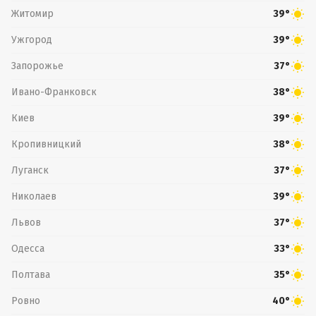
Житомир
39°
Ужгород
39°
Запорожье
37°
Ивано-Франковск
38°
Киев
39°
Кропивницкий
38°
Луганск
37°
Николаев
39°
Львов
37°
Одесса
33°
Полтава
35°
Ровно
40°