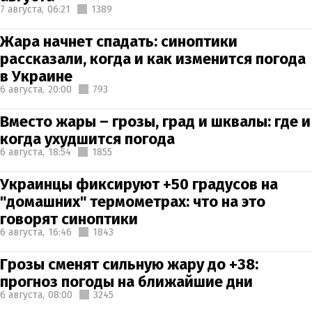
7 августа,
06:21
1389
Жара начнет спадать: синоптики
рассказали, когда и как изменится погода
в Украине
6 августа,
20:00
793
Вместо жары – грозы, град и шквалы: где и
когда ухудшится погода
6 августа,
18:54
1855
Украинцы фиксируют +50 градусов на
"домашних" термометрах: что на это
говорят синоптики
6 августа,
16:46
1843
Грозы сменят сильную жару до +38:
прогноз погоды на ближайшие дни
6 августа,
08:00
3245