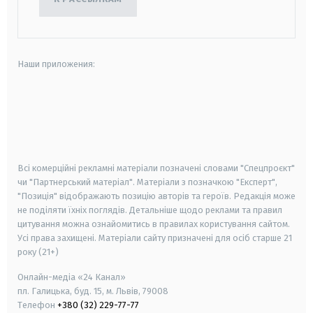
Наши приложения:
android
apple
smart tv
samsung smart tv
Всі комерційні рекламні матеріали позначені словами "Спецпроєкт"
чи "Партнерський матеріал". Матеріали з позначкою "Експерт",
"Позиція" відображають позицію авторів та героїв. Редакція може
не поділяти їхніх поглядів. Детальніше щодо реклами та правил
цитування можна ознайомитись в правилах користування сайтом.
Усі права захищені.
Матеріали сайту призначені для осіб старше
21
року (21+)
Онлайн-медіа «24 Канал»
пл. Галицька, буд. 15, м. Львів, 79008
Телефон
+380 (32) 229-77-77