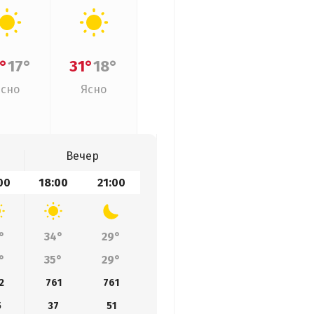
°
17°
31°
18°
Ясно
Ясно
Вечер
00
18:00
21:00
°
34°
29°
°
35°
29°
2
761
761
5
37
51