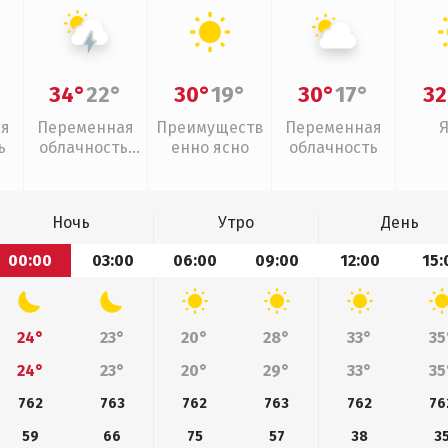
34°
22°
30°
19°
30°
17°
32
ая
Переменная
Преимуществ
Переменная
ь
облачность,
енно ясно
облачность
грозы
Ночь
Утро
День
00:00
03:00
06:00
09:00
12:00
15:
24°
23°
20°
28°
33°
35
24°
23°
20°
29°
33°
35
762
763
762
763
762
76
59
66
75
57
38
3