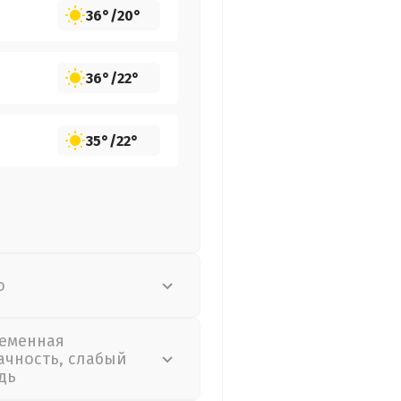
36°
/
20°
36°
/
22°
35°
/
22°
о
еменная
ачность, слабый
дь