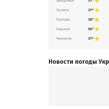
Запорожье
37°
Луганск
37°
Полтава
35°
Харьков
36°
Чернигов
37°
Новости погоды Ук