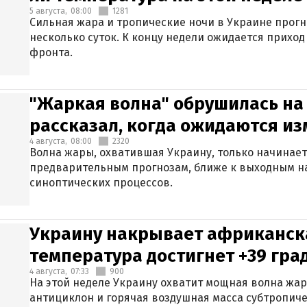
5 августа,
08:00
1281
Сильная жара и тропические ночи в Украине прог
несколько суток. К концу недели ожидается прихо
фронта.
"Жаркая волна" обрушилась на
рассказал, когда ожидаются и
4 августа,
08:00
2320
Волна жары, охватившая Украину, только начинает
предварительным прогнозам, ближе к выходным н
синоптических процессов.
Украину накрывает африканска
температура достигнет +39 гра
4 августа,
07:33
900
На этой неделе Украину охватит мощная волна жа
антициклон и горячая воздушная масса субтропиче