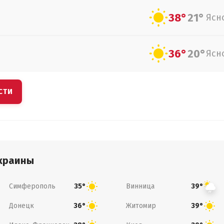
38°
21°
Ясн
36°
20°
Ясн
СТИ
краины
Симферополь
Винница
35°
39°
Донецк
Житомир
36°
39°