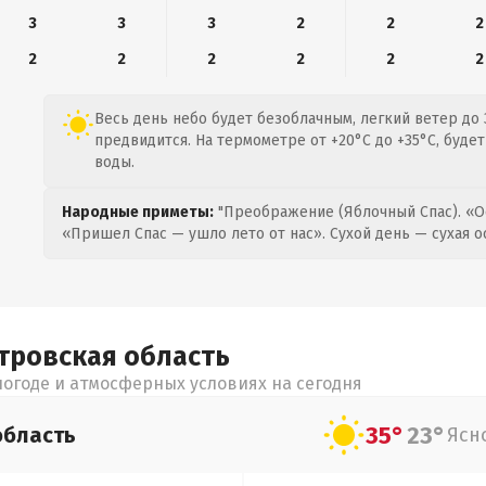
3
3
3
2
2
2
2
2
2
2
2
2
Весь день небо будет безоблачным, легкий ветер до 3
предвидится. На термометре от +20°C до +35°C, буде
воды.
Народные приметы:
"Преображение (Яблочный Спас). «О
«Пришел Спас — ушло лето от нас». Сухой день — сухая о
тровская
область
огоде и атмосферных условиях на сегодня
35°
23°
область
Ясн