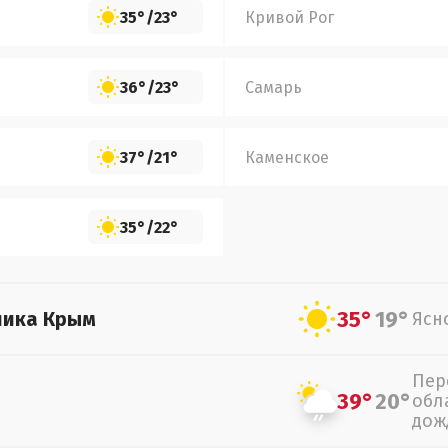
35°
/
23°
Кривой Рог
36°
/
23°
Самарь
37°
/
21°
Каменское
35°
/
22°
35°
19°
лика Крым
Ясн
Пер
39°
20°
обл
дож