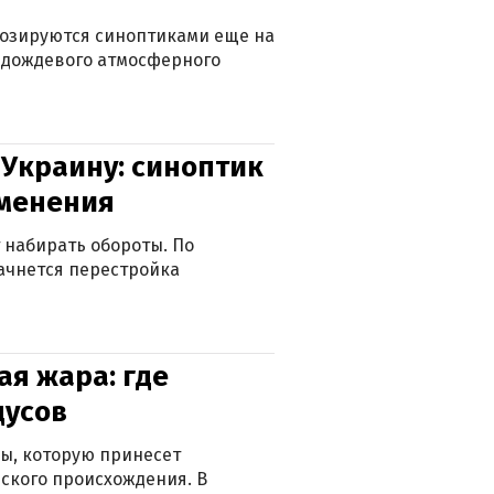
нозируются синоптиками еще на
д дождевого атмосферного
 Украину: синоптик
зменения
 набирать обороты. По
ачнется перестройка
я жара: где
дусов
ры, которую принесет
ского происхождения. В