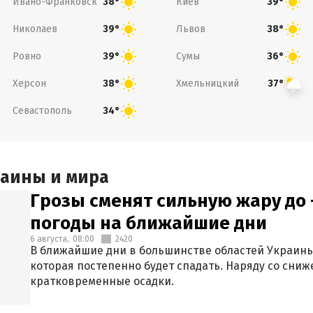
Ивано-Франковск
Киев
38°
39°
Николаев
Львов
39°
38°
Ровно
Сумы
39°
36°
Херсон
Хмельницкий
38°
37°
Севастополь
34°
раины и мира
Грозы сменят сильную жару до 
погоды на ближайшие дни
6 августа,
08:00
2420
В ближайшие дни в большинстве областей Украины
которая постепенно будет спадать. Наряду со сн
кратковременные осадки.