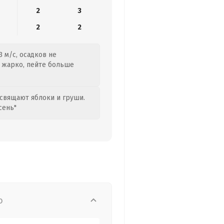
2
3
2
2
 м/с, осадков не
т жарко, пейте больше
свящают яблоки и груши.
сень"
о