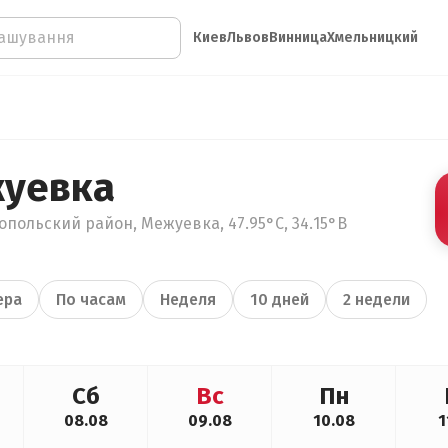
Киев
Львов
Винница
Хмельницкий
жуевка
польский район, Межуевка, 47.95°С, 34.15°В
ера
По часам
Неделя
10 дней
2 недели
Сб
Вс
Пн
08.08
09.08
10.08
1