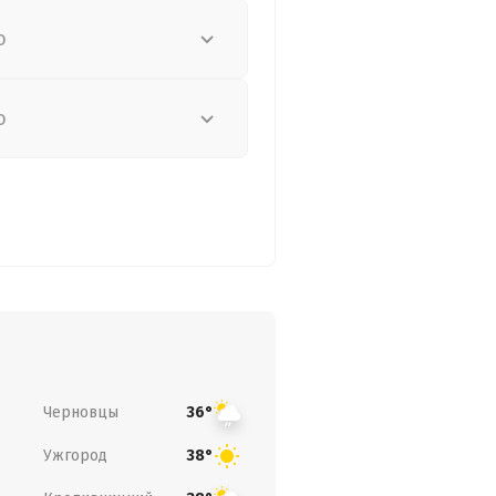
о
о
Черновцы
36°
Ужгород
38°