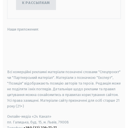
К РАССЫЛКАМ
Наши приложения:
android
apple
smart tv
samsung smart tv
Всі комерційні рекламні матеріали позначені словами "Спецпроєкт"
чи "Партнерський матеріал". Матеріали з позначкою "Експерт",
"Позиція" відображають позицію авторів та героїв. Редакція може
не поділяти їхніх поглядів. Детальніше щодо реклами та правил
цитування можна ознайомитись в правилах користування сайтом.
Усі права захищені.
Матеріали сайту призначені для осіб старше
21
року (21+)
Онлайн-медіа «24 Канал»
пл. Галицька, буд. 15, м. Львів, 79008
Телефон
+380 (32) 229-77-77