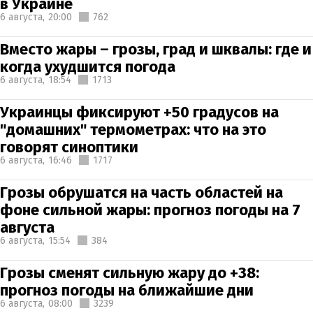
в Украине
6 августа,
20:00
762
Вместо жары – грозы, град и шквалы: где и
когда ухудшится погода
6 августа,
18:54
1713
Украинцы фиксируют +50 градусов на
"домашних" термометрах: что на это
говорят синоптики
6 августа,
16:46
1717
Грозы обрушатся на часть областей на
фоне сильной жары: прогноз погоды на 7
августа
6 августа,
15:54
384
Грозы сменят сильную жару до +38:
прогноз погоды на ближайшие дни
6 августа,
08:00
3239