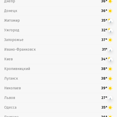
Днепр
36°
Донецк
36°
Житомир
35°
Ужгород
32°
Запорожье
37°
Ивано-Франковск
31°
Киев
34°
Кропивницкий
38°
Луганск
38°
Николаев
39°
Львов
27°
Одесса
35°