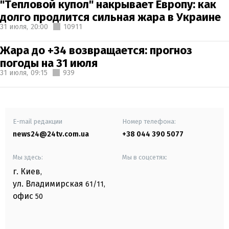
"Тепловой купол" накрывает Европу: как
долго продлится сильная жара в Украине
31 июля,
20:00
10911
Жара до +34 возвращается: прогноз
погоды на 31 июля
31 июля,
09:15
939
E-mail редакции
Номер телефона:
news24@24tv.com.ua
+38 044 390 5077
Мы здесь:
Мы в соцсетях:
г. Киев
,
ул. Владимирская
61/11,
офис
50