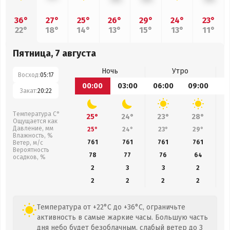
36°
27°
25°
26°
29°
24°
23°
22°
18°
14°
13°
15°
13°
11°
Пятница, 7 августа
Ночь
Утро
Восход:
05:17
00:00
03:00
06:00
09:00
1
Закат:
20:22
Температура С°
25°
24°
23°
28°
Ощущается как
Давление, мм
25°
24°
23°
29°
Влажность, %
761
761
761
761
Ветер, м/с
Вероятность
78
77
76
64
осадков, %
2
3
3
2
2
2
2
2
Температура от +22°C до +36°C, ограничьте
активность в самые жаркие часы. Большую часть
дня небо будет безоблачным, слабый ветер до 3