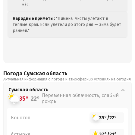
м/с.
Народные приметы:
"Пимена. Аисты улетают в
теплые края. Если улетели до этого дня — зима будет
ранней."
Погода Сумская
область
Актуальная информация о погоде и атмосферных условиях на сегодня
Сумская
область
Переменная облачность, слабый
35°
22°
дождь
Конотоп
35°
/
22°
Ахтырка
37°
/
21°