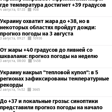
где температура достигнет +39 градусов
4 августа,
07:33
908
Украину охватит жара до +38, но в
некоторых областях пройдут дожди:
прогноз погоды на 3 августа
3 августа,
09:27
10936
От жары +40 градусов до ливней со
шквалами: прогноз погоды на неделю
3 августа,
08:00
5458
Украину накрыл "тепловой купол": в 5
регионах зафиксированы температурные
рекорды
2 августа,
14:52
3665
До +37 и локальные грозы: синоптики
представили прогноз погоды на начало