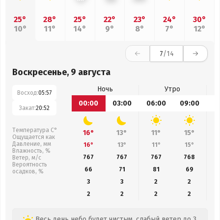
25°
28°
25°
22°
23°
24°
30°
10°
11°
14°
9°
8°
7°
12°
7
/14
Воскресенье, 9 августа
Ночь
Утро
Восход:
05:57
00:00
03:00
06:00
09:00
1
Закат:
20:52
Температура С°
16°
13°
11°
15°
Ощущается как
Давление, мм
16°
13°
11°
15°
Влажность, %
767
767
767
768
Ветер, м/с
Вероятность
66
71
81
69
осадков, %
3
3
2
2
2
2
2
2
Весь день небо будет чистым, слабый ветер до 3