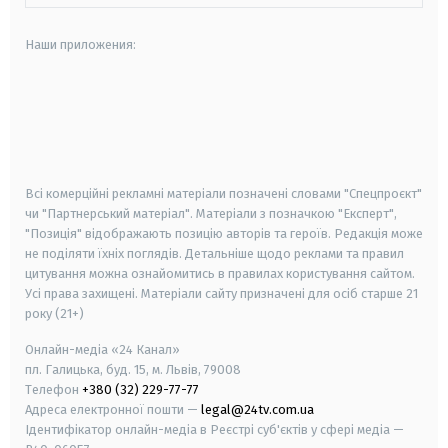
Наши приложения:
android
apple
smart tv
samsung smart tv
Всі комерційні рекламні матеріали позначені словами "Спецпроєкт"
чи "Партнерський матеріал". Матеріали з позначкою "Експерт",
"Позиція" відображають позицію авторів та героїв. Редакція може
не поділяти їхніх поглядів. Детальніше щодо реклами та правил
цитування можна ознайомитись в правилах користування сайтом.
Усі права захищені.
Матеріали сайту призначені для осіб старше
21
року (21+)
Онлайн-медіа «24 Канал»
пл. Галицька, буд. 15, м. Львів, 79008
Телефон
+380 (32) 229-77-77
Адреса електронної пошти —
legal@24tv.com.ua
Ідентифікатор онлайн-медіа в Реєстрі суб'єктів у сфері медіа —