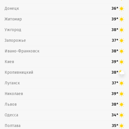
Донецк
36°
Житомир
39°
Ужгород
38°
Запорожье
37°
Ивано-Франковск
38°
Киев
39°
Кропивницкий
38°
Луганск
37°
Николаев
39°
Львов
38°
Одесса
34°
Полтава
35°