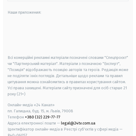
Наши приложения:
android
apple
smart tv
samsung smart tv
Всі комерційні рекламні матеріали позначені словами "Спецпроєкт"
чи "Партнерський матеріал". Матеріали з позначкою "Експерт",
"Позиція" відображають позицію авторів та героїв. Редакція може
не поділяти їхніх поглядів. Детальніше щодо реклами та правил
цитування можна ознайомитись в правилах користування сайтом.
Усі права захищені.
Матеріали сайту призначені для осіб старше
21
року (21+)
Онлайн-медіа «24 Канал»
пл. Галицька, буд. 15, м. Львів, 79008
Телефон
+380 (32) 229-77-77
Адреса електронної пошти —
legal@24tv.com.ua
Ідентифікатор онлайн-медіа в Реєстрі суб'єктів у сфері медіа —
R40-06057