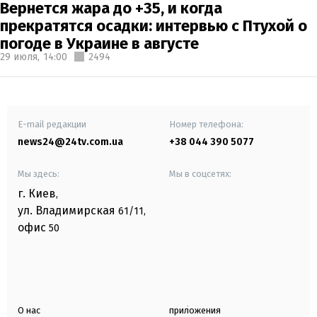
Вернется жара до +35, и когда
прекратятся осадки: интервью с Птухой о
погоде в Украине в августе
29 июля,
14:00
2494
E-mail редакции
Номер телефона:
news24@24tv.com.ua
+38 044 390 5077
Мы здесь:
Мы в соцсетях:
г. Киев
,
ул. Владимирская
61/11,
офис
50
О нас
приложения