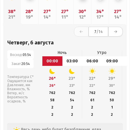
38°
28°
27°
27°
30°
34°
27°
21°
19°
14°
11°
12°
17°
14°
7
/14
Четверг, 6 августа
Ночь
Утро
Восход:
05:54
00:00
03:00
06:00
09:00
1
Закат:
20:54
Температура С°
26°
23°
22°
29°
Ощущается как
Давление, мм
26°
23°
22°
30°
Влажность, %
762
762
762
762
Ветер, м/с
Вероятность
58
54
61
50
осадков, %
2
2
2
1
2
2
2
2
Весь день небо будет безоблачным, едва