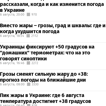
рассказали, когда и как изменится погода
в Украине
6 августа,
20:00
970
Вместо жары – грозы, град и шквалы: где и
когда ухудшится погода
6 августа,
18:54
2112
Украинцы фиксируют +50 градусов на
"домашних" термометрах: что на это
говорят синоптики
6 августа,
16:46
2272
Грозы сменят сильную жару до +38:
прогноз погоды на ближайшие дни
6 августа,
08:00
3330
Пик жары в Украине: где 6 августа
температура достигнет +38 градусов
6 августа,
06:40
828