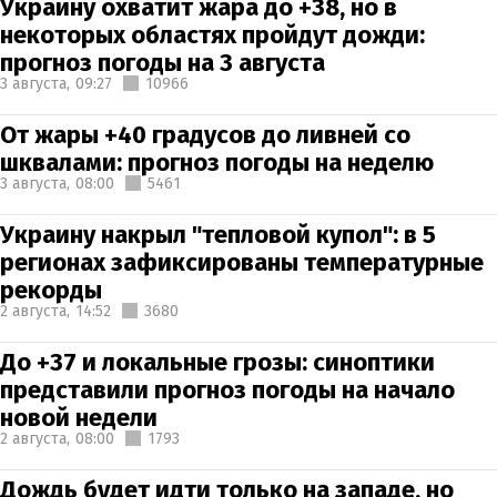
Украину охватит жара до +38, но в
некоторых областях пройдут дожди:
прогноз погоды на 3 августа
3 августа,
09:27
10966
От жары +40 градусов до ливней со
шквалами: прогноз погоды на неделю
3 августа,
08:00
5461
Украину накрыл "тепловой купол": в 5
регионах зафиксированы температурные
рекорды
2 августа,
14:52
3680
До +37 и локальные грозы: синоптики
представили прогноз погоды на начало
новой недели
2 августа,
08:00
1793
Дождь будет идти только на западе, но