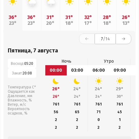
36°
36°
31°
31°
32°
28°
26°
23°
23°
20°
18°
17°
18°
13°
7
/14
Пятница, 7 августа
Ночь
Утро
Восход:
05:20
00:00
03:00
06:00
09:00
1
Закат:
20:08
Температура С°
26°
24°
24°
29°
Ощущается как
Давление, мм
26°
24°
24°
30°
Влажность, %
761
761
761
761
Ветер, м/с
Вероятность
56
65
71
45
осадков, %
2
2
0
1
2
2
2
2