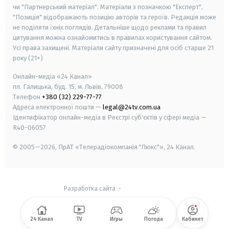
чи "Партнерський матеріал". Матеріали з позначкою "Експерт",
"Позиція" відображають позицію авторів та героїв. Редакція може
не поділяти їхніх поглядів. Детальніше щодо реклами та правил
цитування можна ознайомитись в правилах користування сайтом.
Усі права захищені.
Матеріали сайту призначені для осіб старше
21
року (21+)
Онлайн-медіа «24 Канал»
пл. Галицька, буд. 15, м. Львів, 79008
Телефон
+380 (32) 229-77-77
Адреса електронної пошти —
legal@24tv.com.ua
Ідентифікатор онлайн-медіа в Реєстрі суб'єктів у сфері медіа —
R40-06057
© 2005—2026,
ПрАТ «Телерадіокомпанія "Люкс"», 24 Канал.
Разработка сайта
-
24 Канал
TV
Игры
Погода
Кабинет