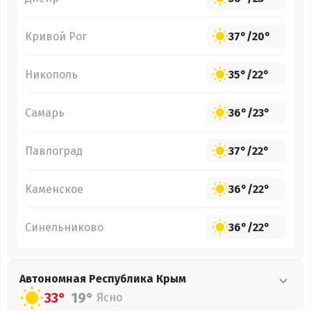
Кривой Рог
37°
/
20°
Никополь
35°
/
22°
Самарь
36°
/
23°
Павлоград
37°
/
22°
Каменское
36°
/
22°
Синельниково
36°
/
22°
Автономная Республика Крым
33°
19°
Ясно