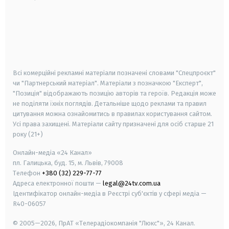
android
apple
smart tv
samsung smart tv
Всі комерційні рекламні матеріали позначені словами "Спецпроєкт"
чи "Партнерський матеріал". Матеріали з позначкою "Експерт",
"Позиція" відображають позицію авторів та героїв. Редакція може
не поділяти їхніх поглядів. Детальніше щодо реклами та правил
цитування можна ознайомитись в правилах користування сайтом.
Усі права захищені.
Матеріали сайту призначені для осіб старше
21
року (21+)
Онлайн-медіа «24 Канал»
пл. Галицька, буд. 15, м. Львів, 79008
Телефон
+380 (32) 229-77-77
Адреса електронної пошти —
legal@24tv.com.ua
Ідентифікатор онлайн-медіа в Реєстрі суб'єктів у сфері медіа —
R40-06057
© 2005—2026,
ПрАТ «Телерадіокомпанія "Люкс"», 24 Канал.