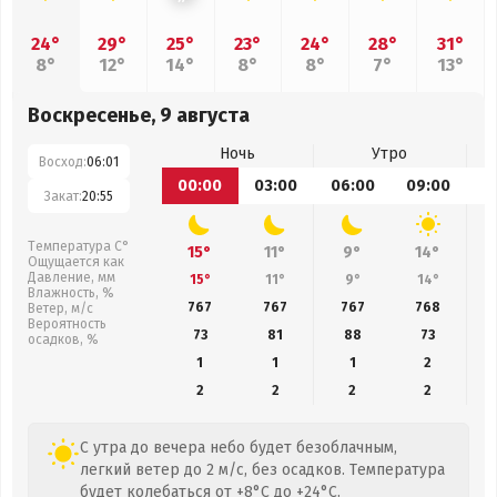
24°
29°
25°
23°
24°
28°
31°
8°
12°
14°
8°
8°
7°
13°
Воскресенье, 9 августа
Ночь
Утро
Восход:
06:01
00:00
03:00
06:00
09:00
1
Закат:
20:55
Температура С°
15°
11°
9°
14°
Ощущается как
Давление, мм
15°
11°
9°
14°
Влажность, %
767
767
767
768
Ветер, м/с
Вероятность
73
81
88
73
осадков, %
1
1
1
2
2
2
2
2
С утра до вечера небо будет безоблачным,
легкий ветер до 2 м/с, без осадков. Температура
будет колебаться от +8°C до +24°C.