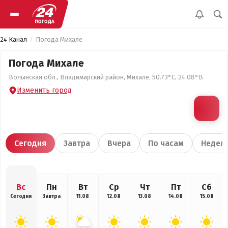
24 Канал
Погода Михале
Погода Михале
Волынская обл., Владимирский район, Михале, 50.73°С, 24.08°В
Изменить город
Сегодня
Завтра
Вчера
По часам
Недел
Вс
Пн
Вт
Ср
Чт
Пт
Сб
Сегодня
Завтра
11.08
12.08
13.08
14.08
15.08