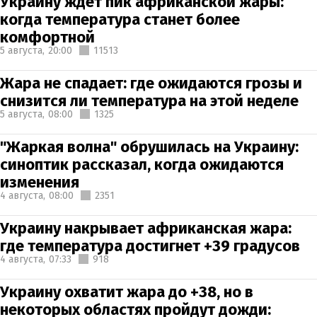
Украину ждет пик африканской жары:
когда температура станет более
комфортной
5 августа,
20:00
11513
Жара не спадает: где ожидаются грозы и
снизится ли температура на этой неделе
5 августа,
08:00
1325
"Жаркая волна" обрушилась на Украину:
синоптик рассказал, когда ожидаются
изменения
4 августа,
08:00
2351
Украину накрывает африканская жара:
где температура достигнет +39 градусов
4 августа,
07:33
918
Украину охватит жара до +38, но в
некоторых областях пройдут дожди: