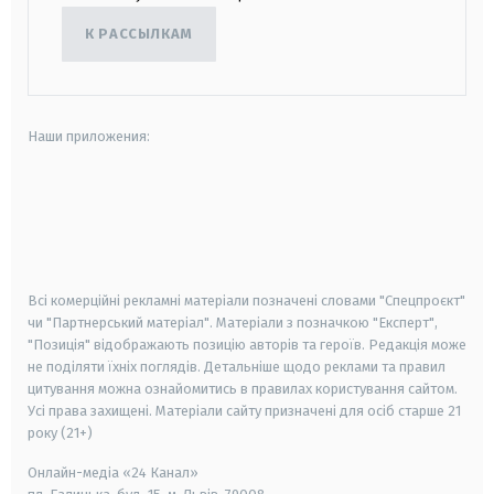
К РАССЫЛКАМ
Наши приложения:
android
apple
smart tv
samsung smart tv
Всі комерційні рекламні матеріали позначені словами "Спецпроєкт"
чи "Партнерський матеріал". Матеріали з позначкою "Експерт",
"Позиція" відображають позицію авторів та героїв. Редакція може
не поділяти їхніх поглядів. Детальніше щодо реклами та правил
цитування можна ознайомитись в правилах користування сайтом.
Усі права захищені.
Матеріали сайту призначені для осіб старше
21
року (21+)
Онлайн-медіа «24 Канал»