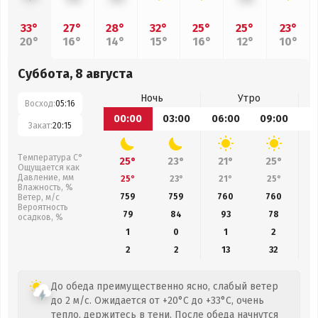
33°
27°
28°
32°
25°
25°
23°
20°
16°
14°
15°
16°
12°
10°
Суббота, 8 августа
Ночь
Утро
Восход:
05:16
00:00
03:00
06:00
09:00
1
Закат:
20:15
Температура С°
25°
23°
21°
25°
Ощущается как
Давление, мм
25°
23°
21°
25°
Влажность, %
759
759
760
760
Ветер, м/с
Вероятность
79
84
93
78
осадков, %
1
0
1
2
2
2
13
32
До обеда преимущественно ясно, слабый ветер
до 2 м/с. Ожидается от +20°C до +33°C, очень
тепло, держитесь в тени. После обеда начнутся