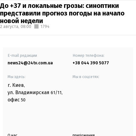
До +37 и локальные грозы: синоптики
представили прогноз погоды на начало
новой недели
2 августа,
08:00
1794
E-mail редакции
Номер телефона:
news24@24tv.com.ua
+38 044 390 5077
Мы здесь:
Мы в соцсетях:
г. Киев
,
ул. Владимирская
61/11,
офис
50
О нас
приложения