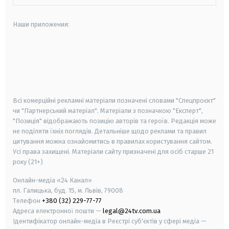
Наши приложения:
android
apple
smart tv
samsung smart tv
Всі комерційні рекламні матеріали позначені словами "Спецпроєкт"
чи "Партнерський матеріал". Матеріали з позначкою "Експерт",
"Позиція" відображають позицію авторів та героїв. Редакція може
не поділяти їхніх поглядів. Детальніше щодо реклами та правил
цитування можна ознайомитись в правилах користування сайтом.
Усі права захищені.
Матеріали сайту призначені для осіб старше
21
року (21+)
Онлайн-медіа «24 Канал»
пл. Галицька, буд. 15, м. Львів, 79008
Телефон
+380 (32) 229-77-77
Адреса електронної пошти —
legal@24tv.com.ua
Ідентифікатор онлайн-медіа в Реєстрі суб'єктів у сфері медіа —