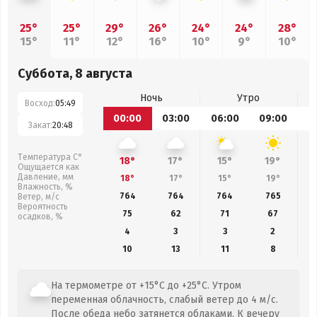
25°
25°
29°
26°
24°
24°
28°
15°
11°
12°
16°
10°
9°
10°
Суббота, 8 августа
Ночь
Утро
Восход:
05:49
00:00
03:00
06:00
09:00
1
Закат:
20:48
Температура С°
18°
17°
15°
19°
Ощущается как
Давление, мм
18°
17°
15°
19°
Влажность, %
764
764
764
765
Ветер, м/с
Вероятность
75
62
71
67
осадков, %
4
3
3
2
10
13
11
8
На термометре от +15°C до +25°C. Утром
переменная облачность, слабый ветер до 4 м/с.
После обеда небо затянется облаками. К вечеру