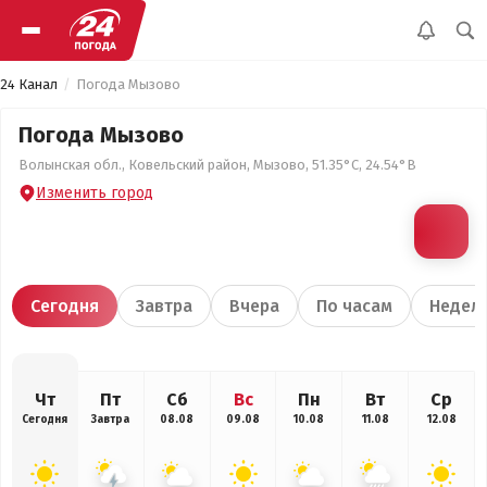
24 Канал
Погода Мызово
Погода Мызово
Волынская обл., Ковельский район, Мызово, 51.35°С, 24.54°В
Изменить город
Сегодня
Завтра
Вчера
По часам
Недел
Чт
Пт
Сб
Вс
Пн
Вт
Ср
Сегодня
Завтра
08.08
09.08
10.08
11.08
12.08