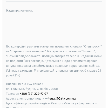
Наши приложения:
android
apple
smart tv
samsung smart tv
Всі комерційні рекламні матеріали позначені словами "Спецпроєкт"
чи "Партнерський матеріал". Матеріали з позначкою "Експерт",
"Позиція" відображають позицію авторів та героїв. Редакція може
не поділяти їхніх поглядів. Детальніше щодо реклами та правил
цитування можна ознайомитись в правилах користування сайтом.
Усі права захищені.
Матеріали сайту призначені для осіб старше
21
року (21+)
Онлайн-медіа «24 Канал»
пл. Галицька, буд. 15, м. Львів, 79008
Телефон
+380 (32) 229-77-77
Адреса електронної пошти —
legal@24tv.com.ua
Ідентифікатор онлайн-медіа в Реєстрі суб'єктів у сфері медіа —