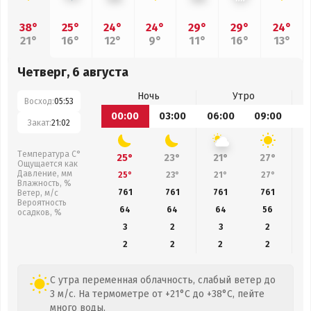
38°
25°
24°
24°
29°
29°
24°
21°
16°
12°
9°
11°
16°
13°
Четверг, 6 августа
Ночь
Утро
Восход:
05:53
00:00
03:00
06:00
09:00
1
Закат:
21:02
Температура С°
25°
23°
21°
27°
Ощущается как
Давление, мм
25°
23°
21°
27°
Влажность, %
761
761
761
761
Ветер, м/с
Вероятность
64
64
64
56
осадков, %
3
2
3
2
2
2
2
2
С утра переменная облачность, слабый ветер до
3 м/с. На термометре от +21°C до +38°C, пейте
много воды.