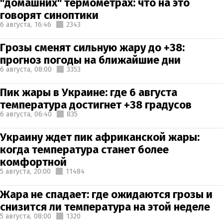
"домашних" термометрах: что на это
говорят синоптики
6 августа,
16:46
2343
Грозы сменят сильную жару до +38:
прогноз погоды на ближайшие дни
6 августа,
08:00
3353
Пик жары в Украине: где 6 августа
температура достигнет +38 градусов
6 августа,
06:40
835
Украину ждет пик африканской жары:
когда температура станет более
комфортной
5 августа,
20:00
11484
Жара не спадает: где ожидаются грозы и
снизится ли температура на этой неделе
5 августа,
08:00
1320