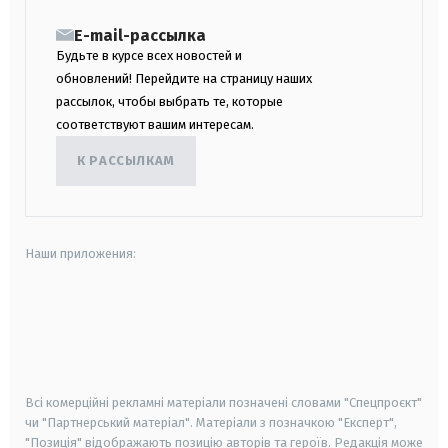
E-mail-рассылка
Будьте в курсе всех новостей и
обновлений! Перейдите на страницу наших
рассылок, чтобы выбрать те, которые
соответствуют вашим интересам.
К РАССЫЛКАМ
Наши приложения:
android
apple
smart tv
samsung smart tv
Всі комерційні рекламні матеріали позначені словами "Спецпроєкт"
чи "Партнерський матеріал". Матеріали з позначкою "Експерт",
"Позиція" відображають позицію авторів та героїв. Редакція може