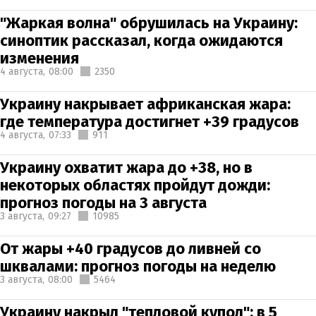
"Жаркая волна" обрушилась на Украину:
синоптик рассказал, когда ожидаются
изменения
4 августа,
08:00
2350
Украину накрывает африканская жара:
где температура достигнет +39 градусов
4 августа,
07:33
911
Украину охватит жара до +38, но в
некоторых областях пройдут дожди:
прогноз погоды на 3 августа
3 августа,
09:27
10985
От жары +40 градусов до ливней со
шквалами: прогноз погоды на неделю
3 августа,
08:00
5464
Украину накрыл "тепловой купол": в 5