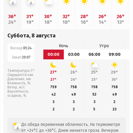
36°
31°
30°
32°
28°
26°
26°
24°
19°
18°
18°
18°
14°
13°
Суббота, 8 августа
Ночь
Утро
Восход:
05:24
00:00
03:00
06:00
09:00
1
Закат:
20:07
Температура С°
27°
26°
25°
29°
Ощущается как
Давление, мм
27°
26°
25°
30°
Влажность, %
759
758
758
758
Ветер, м/с
Вероятность
42
49
52
49
осадков, %
3
3
3
2
2
2
5
23
До обеда переменная облачность. На термометре
от +24°C до +36°C. Днем начнется гроза. Вечером