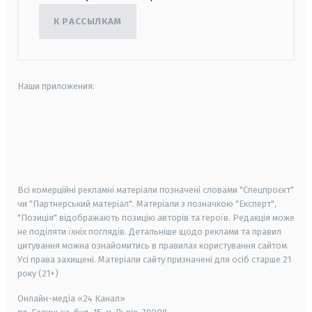
К РАССЫЛКАМ
Наши приложения:
android
apple
smart tv
samsung smart tv
Всі комерційні рекламні матеріали позначені словами "Спецпроєкт"
чи "Партнерський матеріал". Матеріали з позначкою "Експерт",
"Позиція" відображають позицію авторів та героїв. Редакція може
не поділяти їхніх поглядів. Детальніше щодо реклами та правил
цитування можна ознайомитись в правилах користування сайтом.
Усі права захищені.
Матеріали сайту призначені для осіб старше
21
року (21+)
Онлайн-медіа «24 Канал»