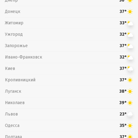
Днепр
36°
Донецк
37°
Житомир
33°
Ужгород
32°
Запорожье
37°
Ивано-Франковск
32°
Киев
37°
Кропивницкий
37°
Луганск
38°
Николаев
39°
Львов
23°
Одесса
35°
Полтава
37°