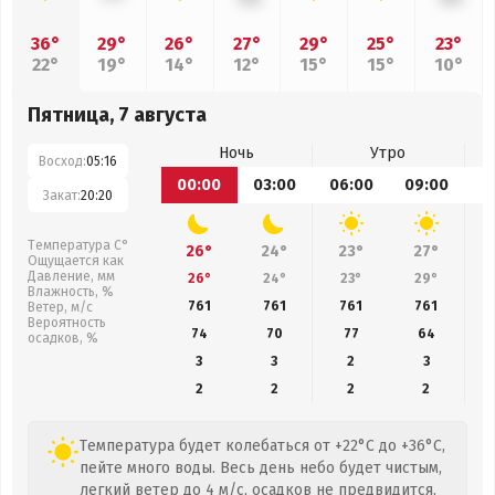
36°
29°
26°
27°
29°
25°
23°
22°
19°
14°
12°
15°
15°
10°
Пятница, 7 августа
Ночь
Утро
Восход:
05:16
00:00
03:00
06:00
09:00
1
Закат:
20:20
Температура С°
26°
24°
23°
27°
Ощущается как
Давление, мм
26°
24°
23°
29°
Влажность, %
761
761
761
761
Ветер, м/с
Вероятность
74
70
77
64
осадков, %
3
3
2
3
2
2
2
2
Температура будет колебаться от +22°C до +36°C,
пейте много воды. Весь день небо будет чистым,
легкий ветер до 4 м/с, осадков не предвидится,