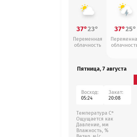
37°
23°
37°
25°
Переменная
Переменн
облачность
облачность
грозы
Пятница, 7 августа
Восход:
Закат:
05:24
20:08
Температура С°
Ощущается как
Давление, мм
Влажность, %
Ветер, м/с