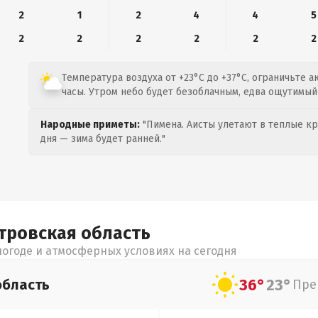
2
1
2
4
4
5
2
2
2
2
2
2
Температура воздуха от +23°C до +37°C, ограничьте 
часы. Утром небо будет безоблачным, едва ощутимый 
Народные приметы:
"Пимена. Аисты улетают в теплые кра
дня — зима будет ранней."
тровская
область
огоде и атмосферных условиях на сегодня
36°
23°
область
Пре