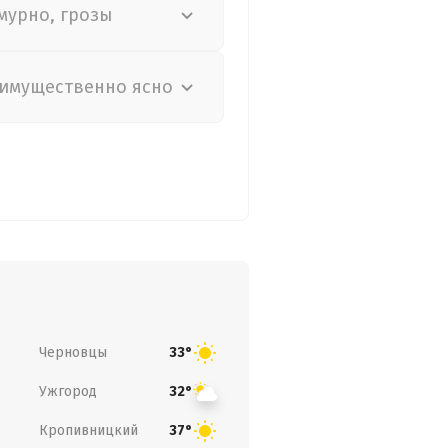
мурно, грозы
имущественно ясно
Черновцы
33°
Ужгород
32°
Кропивницкий
37°