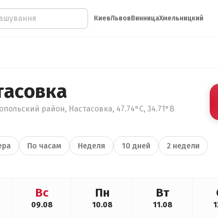
Киев
Львов
Винница
Хмельницкий
тасовка
польский район, Настасовка, 47.74°С, 34.71°В
ера
По часам
Неделя
10 дней
2 недели
Вс
Пн
Вт
09.08
10.08
11.08
1