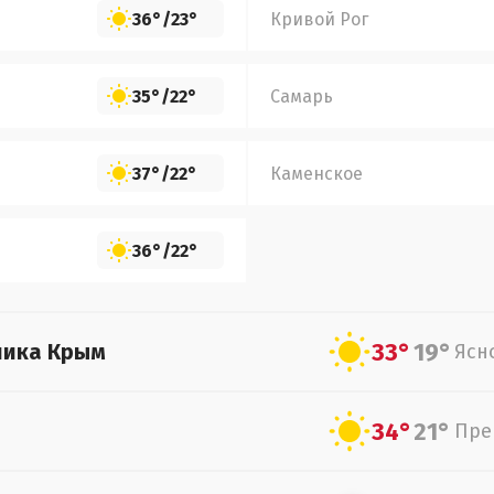
36°
/
23°
Кривой Рог
35°
/
22°
Самарь
37°
/
22°
Каменское
36°
/
22°
33°
19°
лика Крым
Ясн
34°
21°
Пре