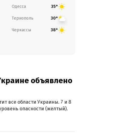
Одесса
35°
Тернополь
30°
Черкассы
38°
 Украине объявлено
ит все области Украины. 7 и 8
 уровень опасности (желтый).