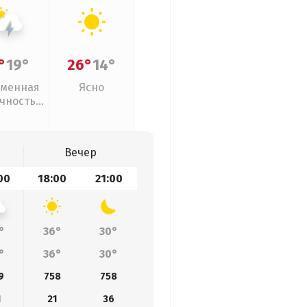
°
19°
26°
14°
менная
Ясно
чность,
розы
Вечер
00
18:00
21:00
°
36°
30°
°
36°
30°
9
758
758
1
21
36