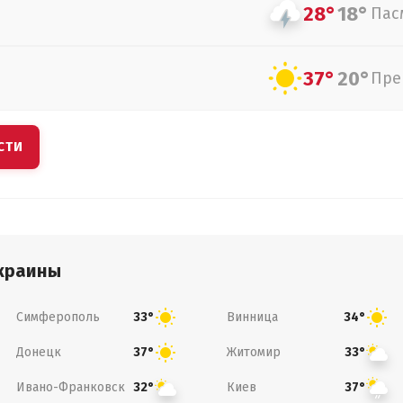
28°
18°
Пас
37°
20°
Пре
СТИ
краины
Симферополь
Винница
33°
34°
Донецк
Житомир
37°
33°
Ивано-Франковск
Киев
32°
37°