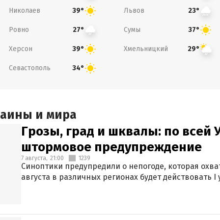
Николаев
Львов
39°
23°
Ровно
Сумы
27°
37°
Херсон
Хмельницкий
39°
29°
Севастополь
34°
раины и мира
Грозы, град и шквалы: по всей
штормовое предупреждение
7 августа,
21:00
1239
Синоптики предупредили о непогоде, которая охват
августа в различных регионах будет действовать I