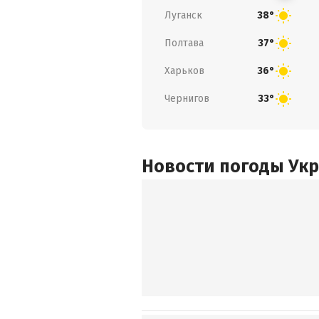
Луганск
38°
Полтава
37°
Харьков
36°
Чернигов
33°
Новости погоды Ук