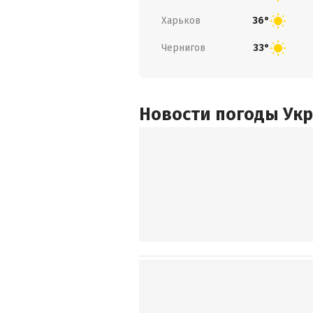
Харьков
36°
Чернигов
33°
Новости погоды Ук