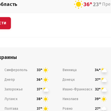
36°
23°
область
Пре
СТИ
краины
Симферополь
Винница
33°
34°
Днепр
Донецк
36°
37°
Запорожье
Ивано-Франковск
37°
32°
Луганск
Николаев
38°
39°
Полтава
Ровно
37°
27°