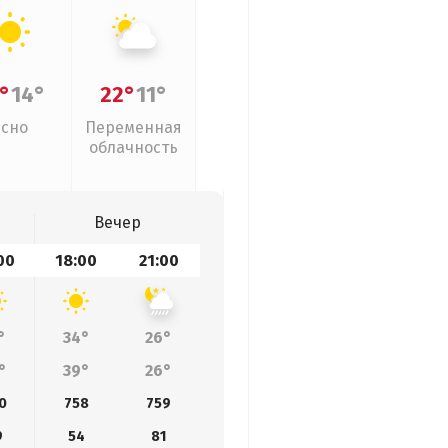
°
14°
22°
11°
Ясно
Переменная
облачность
Вечер
00
18:00
21:00
°
34°
26°
°
39°
26°
0
758
759
9
54
81