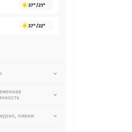
37°
/
21°
37°
/
22°
о
еменная
ачность
мурно, ливни