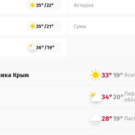
35°
/
22°
Ахтырка
35°
/
21°
Сумы
36°
/
19°
33°
19°
лика Крым
Ясн
Пер
34°
20°
обл
28°
19°
Пас