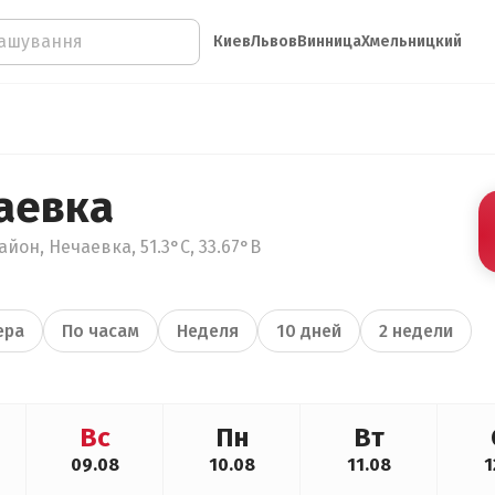
Киев
Львов
Винница
Хмельницкий
аевка
йон, Нечаевка, 51.3°С, 33.67°В
ера
По часам
Неделя
10 дней
2 недели
Вс
Пн
Вт
09.08
10.08
11.08
1