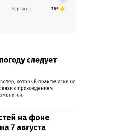
Черкассы
38°
погоду следует
ветер, который практически не
в связи с прохождением
зменится.
стей на фоне
на 7 августа