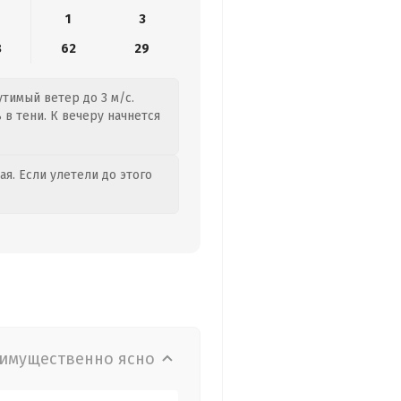
1
3
8
62
29
утимый ветер до 3 м/с.
 в тени. К вечеру начнется
я. Если улетели до этого
имущественно ясно