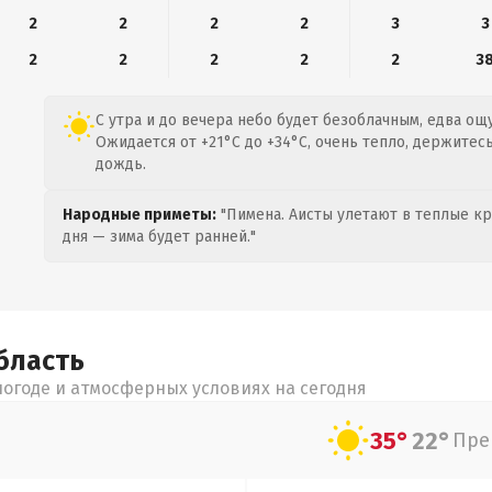
2
2
2
2
3
3
2
2
2
2
2
3
С утра и до вечера небо будет безоблачным, едва ощ
Ожидается от +21°C до +34°C, очень тепло, держитесь
дождь.
Народные приметы:
"Пимена. Аисты улетают в теплые кра
дня — зима будет ранней."
бласть
огоде и атмосферных условиях на сегодня
35°
22°
Пре