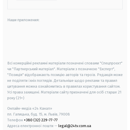
Наши приложения:
android
apple
smart tv
samsung smart tv
Всі комерційні рекламні матеріали позначені словами "Спецпроєкт"
чи "Партнерський матеріал". Матеріали з позначкою "Експерт",
"Позиція" відображають позицію авторів та героїв. Редакція може
не поділяти їхніх поглядів. Детальніше щодо реклами та правил
цитування можна ознайомитись в правилах користування сайтом.
Усі права захищені.
Матеріали сайту призначені для осіб старше
21
року (21+)
Онлайн-медіа «24 Канал»
пл. Галицька, буд. 15, м. Львів, 79008
Телефон
+380 (32) 229-77-77
Адреса електронної пошти —
legal@24tv.com.ua