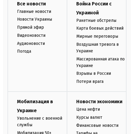
Все новости
Война России с
Главные новости
Украиной
Новости Украины
Ракетные обстрелы
Прямой эфир
Карта боевых действий
Видеоновости
Мирные переговоры
Аудионовости
Воздушная тревога в
Украине
Погода
Массированная атака по
Украине
Взрывы в России
Потери врага
Мобилизация в
Новости экономики
Цена нефти
Украине
Курсы валют
Увольнение с военной
службы
Финансовые новости
Мобилизация 50+
Тарифы на