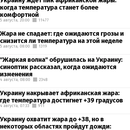
Украину ждет пик африканской жары:
когда температура станет более
комфортной
5 августа,
20:00
11477
Жара не спадает: где ожидаются грозы и
снизится ли температура на этой неделе
5 августа,
08:00
1319
"Жаркая волна" обрушилась на Украину:
синоптик рассказал, когда ожидаются
изменения
4 августа,
08:00
2348
Украину накрывает африканская жара:
где температура достигнет +39 градусов
4 августа,
07:33
911
Украину охватит жара до +38, но в
некоторых областях пройдут дожди: