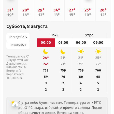
31°
28°
29°
34°
27°
25°
26°
19°
16°
13°
13°
15°
10°
12°
Суббота, 8 августа
Ночь
Утро
Восход:
05:35
00:00
03:00
06:00
09:00
1
Закат:
20:21
Температура С°
24°
21°
21°
25°
Ощущается как
Давление, мм
24°
21°
21°
25°
Влажность, %
759
759
759
760
Ветер, м/с
Вероятность
59
76
80
65
осадков, %
3
2
4
5
2
2
2
2
С утра небо будет чистым. Температура от +19°C
до +31°C, жара, избегайте прямого солнца. После
обеда начнутся ливни. Вечером дождь