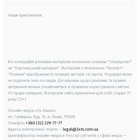
Наши приложения:
android
apple
smart tv
samsung smart tv
Всі комерційні рекламні матеріали позначені словами "Спецпроєкт"
чи "Партнерський матеріал". Матеріали з позначкою "Експерт",
"Позиція" відображають позицію авторів та героїв. Редакція може
не поділяти їхніх поглядів. Детальніше щодо реклами та правил
цитування можна ознайомитись в правилах користування сайтом.
Усі права захищені.
Матеріали сайту призначені для осіб старше
21
року (21+)
Онлайн-медіа «24 Канал»
пл. Галицька, буд. 15, м. Львів, 79008
Телефон
+380 (32) 229-77-77
Адреса електронної пошти —
legal@24tv.com.ua
Ідентифікатор онлайн-медіа в Реєстрі суб'єктів у сфері медіа —