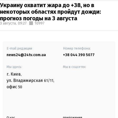
Украину охватит жара до +38, но в
некоторых областях пройдут дожди:
прогноз погоды на 3 августа
3 августа,
09:27
10997
E-mail редакции
Номер телефона:
news24@24tv.com.ua
+38 044 390 5077
Мы здесь:
Мы в соцсетях:
г. Киев
,
ул. Владимирская
61/11,
офис
50
О нас
приложения