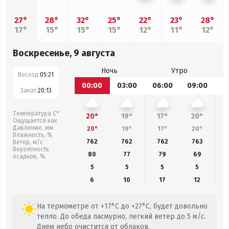
27°
28°
32°
25°
22°
23°
28°
17°
15°
15°
15°
12°
11°
12°
Воскресенье, 9 августа
Ночь
Утро
Восход:
05:21
00:00
03:00
06:00
09:00
1
Закат:
20:13
Температура С°
20°
19°
17°
20°
Ощущается как
Давление, мм
20°
19°
17°
20°
Влажность, %
762
762
762
763
Ветер, м/с
Вероятность
80
77
79
69
осадков, %
5
5
5
5
6
10
17
12
На термометре от +17°C до +27°C, будет довольно
тепло. До обеда пасмурно, легкий ветер до 5 м/с.
Днем небо очистится от облаков.