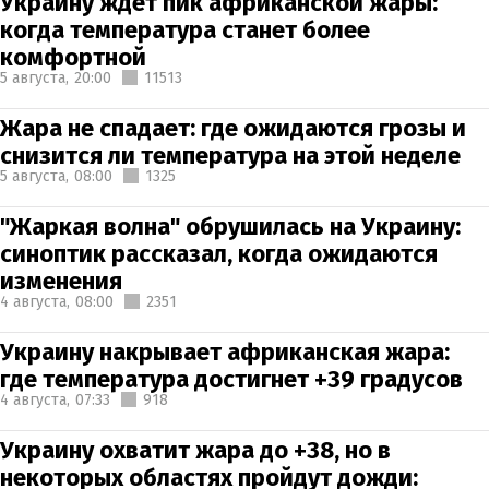
Украину ждет пик африканской жары:
когда температура станет более
комфортной
5 августа,
20:00
11513
Жара не спадает: где ожидаются грозы и
снизится ли температура на этой неделе
5 августа,
08:00
1325
"Жаркая волна" обрушилась на Украину:
синоптик рассказал, когда ожидаются
изменения
4 августа,
08:00
2351
Украину накрывает африканская жара:
где температура достигнет +39 градусов
4 августа,
07:33
918
Украину охватит жара до +38, но в
некоторых областях пройдут дожди: