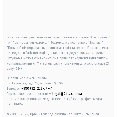
android
apple
smart tv
samsung smart tv
Всі комерційні рекламні матеріали позначені словами "Спецпроєкт"
чи "Партнерський матеріал". Матеріали з позначкою "Експерт",
"Позиція" відображають позицію авторів та героїв. Редакція може
не поділяти їхніх поглядів. Детальніше щодо реклами та правил
цитування можна ознайомитись в правилах користування сайтом.
Усі права захищені.
Матеріали сайту призначені для осіб старше
21
року (21+)
Онлайн-медіа «24 Канал»
пл. Галицька, буд. 15, м. Львів, 79008
Телефон
+380 (32) 229-77-77
Адреса електронної пошти —
legal@24tv.com.ua
Ідентифікатор онлайн-медіа в Реєстрі суб'єктів у сфері медіа —
R40-06057
© 2005—2026,
ПрАТ «Телерадіокомпанія "Люкс"», 24 Канал.