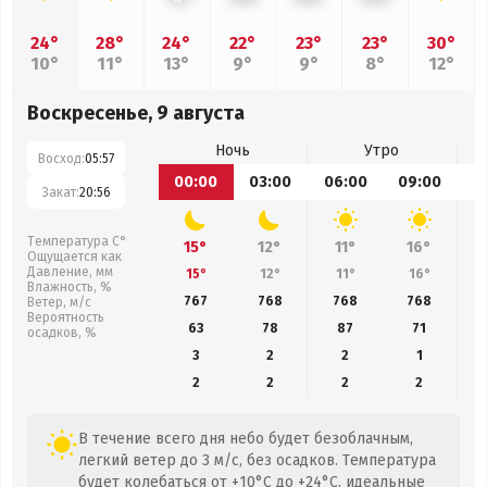
24°
28°
24°
22°
23°
23°
30°
10°
11°
13°
9°
9°
8°
12°
Воскресенье, 9 августа
Ночь
Утро
Восход:
05:57
00:00
03:00
06:00
09:00
1
Закат:
20:56
Температура С°
15°
12°
11°
16°
Ощущается как
Давление, мм
15°
12°
11°
16°
Влажность, %
767
768
768
768
Ветер, м/с
Вероятность
63
78
87
71
осадков, %
3
2
2
1
2
2
2
2
В течение всего дня небо будет безоблачным,
легкий ветер до 3 м/с, без осадков. Температура
будет колебаться от +10°C до +24°C, идеальные